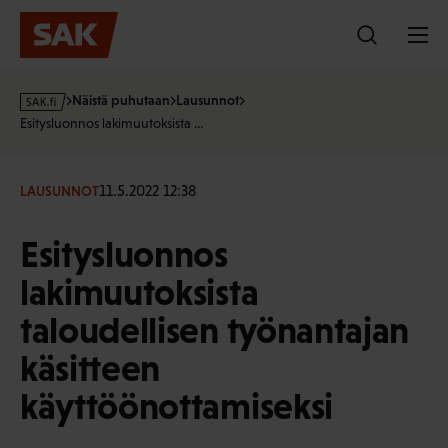
Hyppää
sisältöön
s
Näistä puhutaan
Lausunnot
a
Esitysluonnos lakimuutoksista …
k
·
f
11.5.2022 12:38
LAUSUNNOT
i
Esitysluonnos
lakimuutoksista
taloudellisen työnantajan
käsitteen
käyttöönottamiseksi