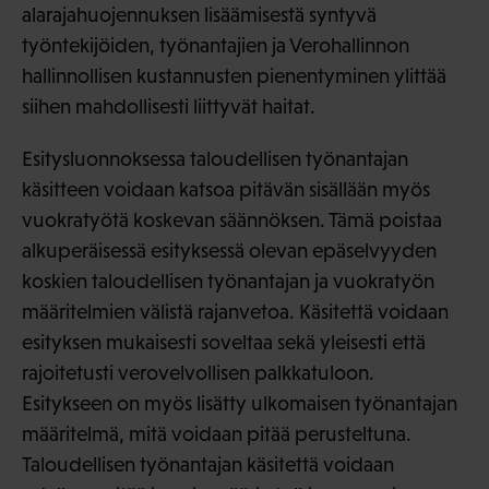
alarajahuojennuksen lisäämisestä syntyvä
työntekijöiden, työnantajien ja Verohallinnon
hallinnollisen kustannusten pienentyminen ylittää
siihen mahdollisesti liittyvät haitat.
Esitysluonnoksessa taloudellisen työnantajan
käsitteen voidaan katsoa pitävän sisällään myös
vuokratyötä koskevan säännöksen. Tämä poistaa
alkuperäisessä esityksessä olevan epäselvyyden
koskien taloudellisen työnantajan ja vuokratyön
määritelmien välistä rajanvetoa. Käsitettä voidaan
esityksen mukaisesti soveltaa sekä yleisesti että
rajoitetusti verovelvollisen palkkatuloon.
Esitykseen on myös lisätty ulkomaisen työnantajan
määritelmä, mitä voidaan pitää perusteltuna.
Taloudellisen työnantajan käsitettä voidaan