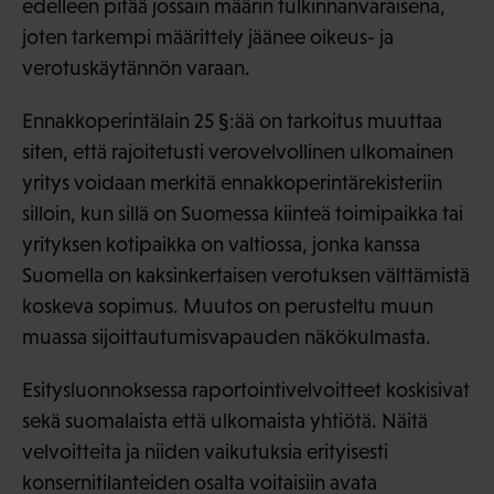
edelleen pitää jossain määrin tulkinnanvaraisena,
joten tarkempi määrittely jäänee oikeus- ja
verotuskäytännön varaan.
Ennakkoperintälain 25 §:ää on tarkoitus muuttaa
siten, että rajoitetusti verovelvollinen ulkomainen
yritys voidaan merkitä ennakkoperintärekisteriin
silloin, kun sillä on Suomessa kiinteä toimipaikka tai
yrityksen kotipaikka on valtiossa, jonka kanssa
Suomella on kaksinkertaisen verotuksen välttämistä
koskeva sopimus. Muutos on perusteltu muun
muassa sijoittautumisvapauden näkökulmasta.
Esitysluonnoksessa raportointivelvoitteet koskisivat
sekä suomalaista että ulkomaista yhtiötä. Näitä
velvoitteita ja niiden vaikutuksia erityisesti
konsernitilanteiden osalta voitaisiin avata