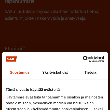
tapahtumista
SAK:n uutiskirje tarjoaa viikottain tutkittua tietoa,
asiantuntijoiden näkemyksiä ja analyysejä.
(
Etunimi
P
a
(
Sukunimi
k
Suostumus
Yksityiskohdat
Tietoja
P
o
a
l
Tämä sivusto käyttää evästeitä
(
Sähköpostiosoite
k
l
Käytämme evästeitä tarjoamamme sisällön ja mainosten
P
o
räätälöimiseen, sosiaalisen median ominaisuuksien
i
a
tukemiseen ja kävijämäärämme analysoimiseen. Lisäksi