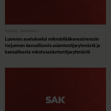
9.8.2026
LAUSUNNOT
Luonnos asetukseksi mikrobilääkeresistenssin
torjunnan kansallisesta asiantuntijaryhmästä ja
kansallisesta rokotusasiantuntijaryhmästä