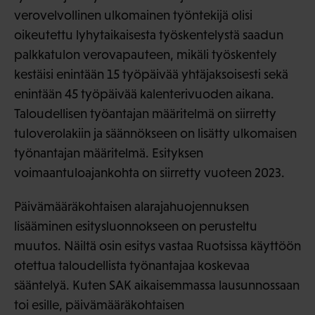
verovelvollinen ulkomainen työntekijä olisi
oikeutettu lyhytaikaisesta työskentelystä saadun
palkkatulon verovapauteen, mikäli työskentely
kestäisi enintään 15 työpäivää yhtäjaksoisesti sekä
enintään 45 työpäivää kalenterivuoden aikana.
Taloudellisen työantajan määritelmä on siirretty
tuloverolakiin ja säännökseen on lisätty ulkomaisen
työnantajan määritelmä. Esityksen
voimaantuloajankohta on siirretty vuoteen 2023.
Päivämääräkohtaisen alarajahuojennuksen
lisääminen esitysluonnokseen on perusteltu
muutos. Näiltä osin esitys vastaa Ruotsissa käyttöön
otettua taloudellista työnantajaa koskevaa
sääntelyä. Kuten SAK aikaisemmassa lausunnossaan
toi esille, päivämääräkohtaisen