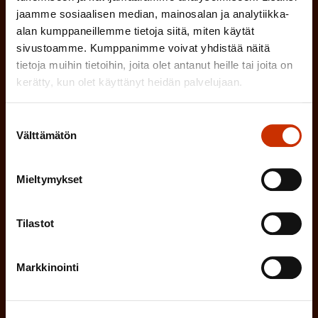
l
Mikä tai mitkä näistä kuvaavat sinua
n
jaamme sosiaalisen median, mainosalan ja analytiikka-
k
l
parhaiten?
e
alan kumppaneillemme tietoja siitä, miten käytät
o
i
sivustoamme. Kumppanimme voivat yhdistää näitä
n
l
LUOTTAMUSMIES
tietoja muihin tietoihin, joita olet antanut heille tai joita on
n
)
kerätty, kun olet käyttänyt heidän palvelujaan.
l
e
TYÖSUOJELUVALTUUTETTU
i
n
Suostumuksen
n
Välttämätön
valinta
)
TÖISSÄ AMMATTILIITOSSA
e
n
Mieltymykset
TYÖNANTAJAN EDUSTAJA
)
MUU KIINNOSTUS TYÖELÄMÄASIOIHIN
Tilastot
Markkinointi
(
Millä kielellä haluat uutiskirjeesi
P
SUOMI
RUOTSI