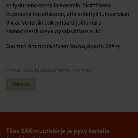
esitysluonnoksessa tarkemmin. Yksittäisenä
huomiona todettakoon, että esitettyä tuloverolain
8 §:ää voitaisiin selkeyttää kirjoittamalla
säännöksessä oleva pykäläviittaus auki.
Suomen Ammattiliittojen Keskusjärjestö SAK ry
LÖYDÄ LISÄÄ TÄMÄNKALTAISTA SISÄLTÖÄ:
VEROTUS
Tilaa SAK:n uutiskirje ja pysy kartalla