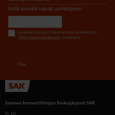
(Pakollinen)
Millä kielellä haluat uutiskirjeesi
SUOMI
RUOTSI
(Pa
Hyväksyn tietojeni tallentamisen ja käsittelyn
SAK:n viestintärekisterin
mukaisesti *
Tilaa
Suomen Ammattiliittojen Keskusjärjestö SAK
PL 157