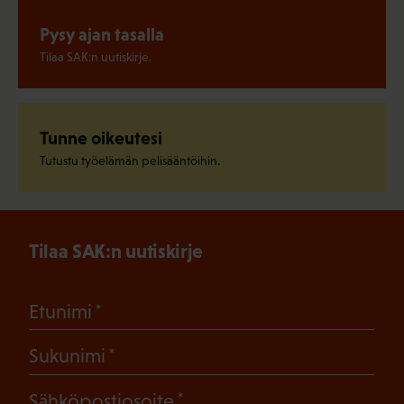
Pysy ajan tasalla
Tilaa SAK:n uutiskirje.
Tunne oikeutesi
Tutustu työelämän pelisääntöihin.
Tilaa SAK:n uutiskirje
(Pakollinen)
Etunimi
(Pakollinen)
Sukunimi
(Pakollinen)
Sähköpostiosoite