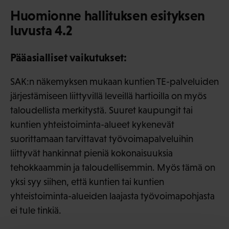
Huomionne hallituksen esityksen
luvusta 4.2
Pääasialliset vaikutukset:
SAK:n näkemyksen mukaan kuntien TE-palveluiden
järjestämiseen liittyvillä leveillä hartioilla on myös
taloudellista merkitystä. Suuret kaupungit tai
kuntien yhteistoiminta-alueet kykenevät
suorittamaan tarvittavat työvoimapalveluihin
liittyvät hankinnat pieniä kokonaisuuksia
tehokkaammin ja taloudellisemmin. Myös tämä on
yksi syy siihen, että kuntien tai kuntien
yhteistoiminta-alueiden laajasta työvoimapohjasta
ei tule tinkiä.