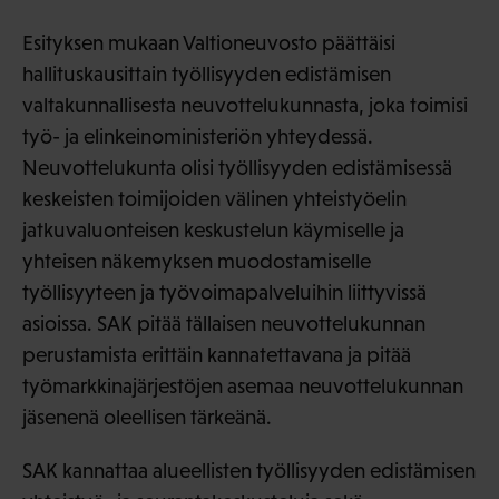
Esityksen mukaan Valtioneuvosto päättäisi
hallituskausittain työllisyyden edistämisen
valtakunnallisesta neuvottelukunnasta, joka toimisi
työ- ja elinkeinoministeriön yhteydessä.
Neuvottelukunta olisi työllisyyden edistämisessä
keskeisten toimijoiden välinen yhteistyöelin
jatkuvaluonteisen keskustelun käymiselle ja
yhteisen näkemyksen muodostamiselle
työllisyyteen ja työvoimapalveluihin liittyvissä
asioissa. SAK pitää tällaisen neuvottelukunnan
perustamista erittäin kannatettavana ja pitää
työmarkkinajärjestöjen asemaa neuvottelukunnan
jäsenenä oleellisen tärkeänä.
SAK kannattaa alueellisten työllisyyden edistämisen