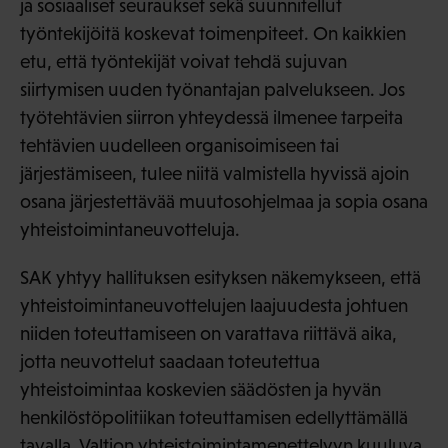
ja sosiaaliset seuraukset sekä suunnitellut
työntekijöitä koskevat toimenpiteet. On kaikkien
etu, että työntekijät voivat tehdä sujuvan
siirtymisen uuden työnantajan palvelukseen. Jos
työtehtävien siirron yhteydessä ilmenee tarpeita
tehtävien uudelleen organisoimiseen tai
järjestämiseen, tulee niitä valmistella hyvissä ajoin
osana järjestettävää muutosohjelmaa ja sopia osana
yhteistoimintaneuvotteluja.
SAK yhtyy hallituksen esityksen näkemykseen, että
yhteistoimintaneuvottelujen laajuudesta johtuen
niiden toteuttamiseen on varattava riittävä aika,
jotta neuvottelut saadaan toteutettua
yhteistoimintaa koskevien säädösten ja hyvän
henkilöstöpolitiikan toteuttamisen edellyttämällä
tavalla. Valtion yhteistoimintamenettelyyn kuuluva