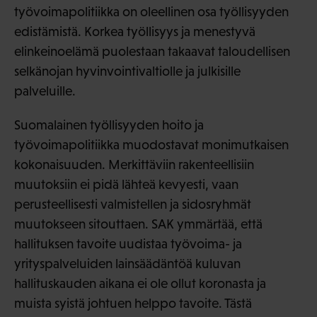
työvoimapolitiikka on oleellinen osa työllisyyden
edistämistä. Korkea työllisyys ja menestyvä
elinkeinoelämä puolestaan takaavat taloudellisen
selkänojan hyvinvointivaltiolle ja julkisille
palveluille.
Suomalainen työllisyyden hoito ja
työvoimapolitiikka muodostavat monimutkaisen
kokonaisuuden. Merkittäviin rakenteellisiin
muutoksiin ei pidä lähteä kevyesti, vaan
perusteellisesti valmistellen ja sidosryhmät
muutokseen sitouttaen. SAK ymmärtää, että
hallituksen tavoite uudistaa työvoima- ja
yrityspalveluiden lainsäädäntöä kuluvan
hallituskauden aikana ei ole ollut koronasta ja
muista syistä johtuen helppo tavoite. Tästä