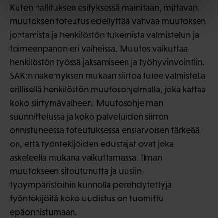
Kuten hallituksen esityksessä mainitaan, mittavan
muutoksen toteutus edellyttää vahvaa muutoksen
johtamista ja henkilöstön tukemista valmistelun ja
toimeenpanon eri vaiheissa. Muutos vaikuttaa
henkilöstön työssä jaksamiseen ja työhyvinvointiin.
SAK:n näkemyksen mukaan siirtoa tulee valmistella
erillisellä henkilöstön muutosohjelmalla, joka kattaa
koko siirtymävaiheen. Muutosohjelman
suunnittelussa ja koko palveluiden siirron
onnistuneessa toteutuksessa ensiarvoisen tärkeää
on, että työntekijöiden edustajat ovat joka
askeleella mukana vaikuttamassa. Ilman
muutokseen sitoutunutta ja uusiin
työympäristöihin kunnolla perehdytettyjä
työntekijöitä koko uudistus on tuomittu
epäonnistumaan.