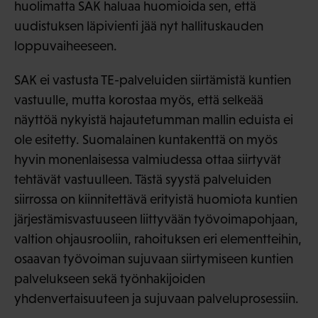
huolimatta SAK haluaa huomioida sen, että
uudistuksen läpivienti jää nyt hallituskauden
loppuvaiheeseen.
SAK ei vastusta TE-palveluiden siirtämistä kuntien
vastuulle, mutta korostaa myös, että selkeää
näyttöä nykyistä hajautetumman mallin eduista ei
ole esitetty. Suomalainen kuntakenttä on myös
hyvin monenlaisessa valmiudessa ottaa siirtyvät
tehtävät vastuulleen. Tästä syystä palveluiden
siirrossa on kiinnitettävä erityistä huomiota kuntien
järjestämisvastuuseen liittyvään työvoimapohjaan,
valtion ohjausrooliin, rahoituksen eri elementteihin,
osaavan työvoiman sujuvaan siirtymiseen kuntien
palvelukseen sekä työnhakijoiden
yhdenvertaisuuteen ja sujuvaan palveluprosessiin.