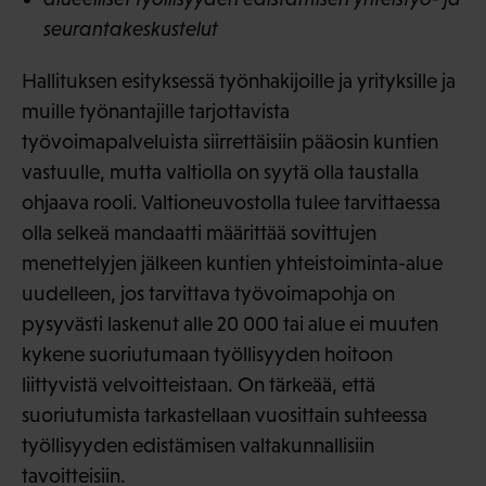
seurantakeskustelut
Hallituksen esityksessä työnhakijoille ja yrityksille ja
muille työnantajille tarjottavista
työvoimapalveluista siirrettäisiin pääosin kuntien
vastuulle, mutta valtiolla on syytä olla taustalla
ohjaava rooli. Valtioneuvostolla tulee tarvittaessa
olla selkeä mandaatti määrittää sovittujen
menettelyjen jälkeen kuntien yhteistoiminta-alue
uudelleen, jos tarvittava työvoimapohja on
pysyvästi laskenut alle 20 000 tai alue ei muuten
kykene suoriutumaan työllisyyden hoitoon
liittyvistä velvoitteistaan. On tärkeää, että
suoriutumista tarkastellaan vuosittain suhteessa
työllisyyden edistämisen valtakunnallisiin
tavoitteisiin.