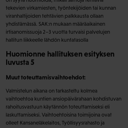
tekevien virkamiesten, työntekijöiden tai kunnan
viranhaltijoiden tehtävien palkkausta ollaan
yhdistämässä. SAK:n mukaan määräaikainen
irtisanomissuoja 2–3 vuotta turvaisi palvelujen
hallitun liikkeelle lähdön kuntatasolla
Huomionne hallituksen esityksen
luvusta 5
Muut toteuttamisvaihtoehdot:
Valmistelun aikana on tarkasteltu kolmea
vaihtoehtoa kuntien ansiopäivärahaan kohdistuvan
rahoitusvastuun käytännön toteuttamiseksi eli
laskuttamiseksi. Vaihtoehtoisina toimijoina ovat
olleet Kansaneläkelaitos, Työllisyysrahasto ja