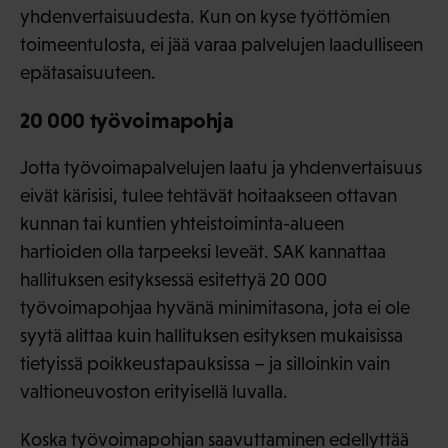
yhdenvertaisuudesta. Kun on kyse työttömien
toimeentulosta, ei jää varaa palvelujen laadulliseen
epätasaisuuteen.
20 000 työvoimapohja
Jotta työvoimapalvelujen laatu ja yhdenvertaisuus
eivät kärisisi, tulee tehtävät hoitaakseen ottavan
kunnan tai kuntien yhteistoiminta-alueen
hartioiden olla tarpeeksi leveät. SAK kannattaa
hallituksen esityksessä esitettyä 20 000
työvoimapohjaa hyvänä minimitasona, jota ei ole
syytä alittaa kuin hallituksen esityksen mukaisissa
tietyissä poikkeustapauksissa – ja silloinkin vain
valtioneuvoston erityisellä luvalla.
Koska työvoimapohjan saavuttaminen edellyttää