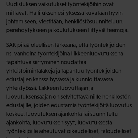
Uudistuksen vaikutukset työntekijöihin ovat
mittavat. Hallituksen esityksessä kuvataan hyvin
johtamiseen, viestitään, henkilöstösuunniteluun,
perehdytykseen ja koulutukseen liittyviä teemoja.
SAK pitää oleellisen tärkeänä, että työntekijöiden
ns. vanhoina työntekijöinä liikkeenluovutuksena
tapahtuva siirtyminen noudattaa
yhteistoimintalakeja ja tapahtuu työntekijöiden
edustajien kanssa hyvässä ja kunnioittavassa
yhteistyössä. Liikkeen luovuttajan ja
luovutuksensaajan on selvitettävä niille henkilöstön
edustajille, joiden edustamia työntekijöitä luovutus
koskee, luovutuksen ajankohta tai suunniteltu
ajankohta, luovutuksen syyt, luovutuksesta
työntekijöille aiheutuvat oikeudelliset, taloudelliset