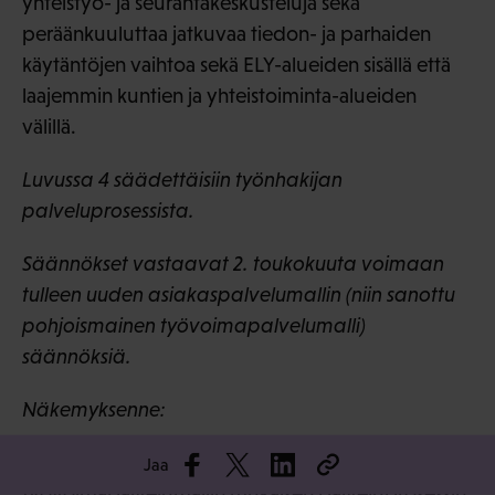
yhteistyö- ja seurantakeskusteluja sekä
peräänkuuluttaa jatkuvaa tiedon- ja parhaiden
käytäntöjen vaihtoa sekä ELY-alueiden sisällä että
laajemmin kuntien ja yhteistoiminta-alueiden
välillä.
Luvussa 4 säädettäisiin työnhakijan
palveluprosessista.
Säännökset vastaavat 2. toukokuuta voimaan
tulleen uuden asiakaspalvelumallin (niin sanottu
pohjoismainen työvoimapalvelumalli)
säännöksiä.
Näkemyksenne:
SAK lausuu jälleen huolensa pohjoismaisen
Jaa
työvoimapalvelumallin mukaisen palveluprosessin