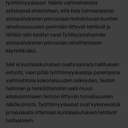
työttömyyskassat. Näistä vaihtoehdoista
esityksessä ehdotetaan, että Kela toimeenpanisi
ansiopäivärahan perusosaan kohdistuvan kuntien
rahoitusosuuden perintään liittyvät tehtävät ja
tilittäisi näin kerätyt varat Työllisyysrahastolle
ansiopäivärahan perusosan rahoittamiseen
käytettäväksi.
SAK ei kuntalaskutuksen osalta kannata hallituksen
esitystä, vaan pitää työttömyyskassoja parempana
vaihtoehtona kokonaisuuden selkeyden, tiedon
hallinnan ja henkilötietoihin sekä muun
arkaluontoiseen tietoon liittyvän turvallisuuden
näkökulmista. Työttömyyskassat ovat kykeneväisiä
ja halukkaita ottamaan kuntalaskutuksen tehtävät
hoitaakseen.