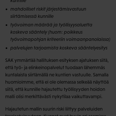
kunnille
mahdolliset riskit järjestämisvastuun
siirtämisessä kunnille
työvoiman määrää ja työllisyysaluetta
koskeva sääntely (huom: poikkeus
työvoimapohjan kriteeriin voimaanpanolaissa)
palvelujen tarjoamista koskeva sääntelyesitys
SAK ymmärtää hallituksen esityksen ajatuksen siitä,
että työ- ja elinkeinopalvelut tuodaan lähemmäs
kuntalaista siirtämällä ne kuntien vastuulle. Samalla
huomioimme, että ei ole olemassa selkeää näyttöä
siitä, että kunnille hajautettu työllisyyden hoidon
malli olisi merkittävästi nykytilaa vaikuttavampi.
Hajautetun mallin suurin riski liittyy palveluiden