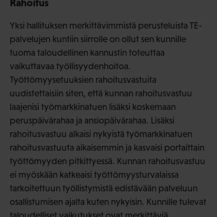
Rahoitus
Yksi hallituksen merkittävimmistä perusteluista TE-
palvelujen kuntiin siirrolle on ollut sen kunnille
tuoma taloudellinen kannustin toteuttaa
vaikuttavaa työllisyydenhoitoa.
Työttömyysetuuksien rahoitusvastuita
uudistettaisiin siten, että kunnan rahoitusvastuu
laajenisi työmarkkinatuen lisäksi koskemaan
peruspäivärahaa ja ansiopäivärahaa. Lisäksi
rahoitusvastuu alkaisi nykyistä työmarkkinatuen
rahoitusvastuuta aikaisemmin ja kasvaisi portaittain
työttömyyden pitkittyessä. Kunnan rahoitusvastuu
ei myöskään katkeaisi työttömyysturvalaissa
tarkoitettuun työllistymistä edistävään palveluun
osallistumisen ajalta kuten nykyisin. Kunnille tulevat
taloudelliset vaikutukset ovat merkittäviä.