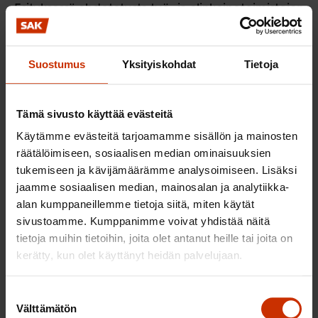
Esityksessä ehdotetusta työ- ja elinkeinotoimistojen
lakkauttamisesta ja niiden tehtävien uudelleen
organisoinnista seuraisi mittavia henkilöstösiirtoja
Suostumus
Yksityiskohdat
Tietoja
työ- ja elinkeinotoimistoista (valtiolta) kuntien
palvelukseen. Osa työ- ja elinkeinotoimistojen
henkilöstä työskentelee jo nykyisellään työllisyyden
Tämä sivusto käyttää evästeitä
edistämisen kuntakokeilussa kokeilukuntien
Käytämme evästeitä tarjoamamme sisällön ja mainosten
työnjohdon alla.
räätälöimiseen, sosiaalisen median ominaisuuksien
tukemiseen ja kävijämäärämme analysoimiseen. Lisäksi
Hallituksen esityksen mukaan siirto kuntiin
jaamme sosiaalisen median, mainosalan ja analytiikka-
katsottaisiin liikkeenluovutukseksi ja henkilöstö
alan kumppaneillemme tietoja siitä, miten käytät
siirtyisi kunnan palvelukseen niin sanottuina
sivustoamme. Kumppanimme voivat yhdistää näitä
tietoja muihin tietoihin, joita olet antanut heille tai joita on
vanhoina työntekijöinä. Kunta olisi velvollinen
kerätty, kun olet käyttänyt heidän palvelujaan.
noudattamaan valtion työ- ja virkaehtosopimusta
siirtohetkellä voimassa olevan sopimuskauden
Suostumuksen
loppuun. Tämän jälkeen henkilöstö siirtyisi kuntia
Välttämätön
valinta