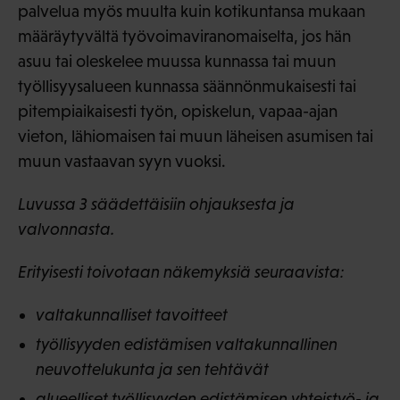
palvelua myös muulta kuin kotikuntansa mukaan
määräytyvältä työvoimaviranomaiselta, jos hän
asuu tai oleskelee muussa kunnassa tai muun
työllisyysalueen kunnassa säännönmukaisesti tai
pitempiaikaisesti työn, opiskelun, vapaa-ajan
vieton, lähiomaisen tai muun läheisen asumisen tai
muun vastaavan syyn vuoksi.
Luvussa 3 säädettäisiin ohjauksesta ja
valvonnasta.
Erityisesti toivotaan näkemyksiä seuraavista:
valtakunnalliset tavoitteet
työllisyyden edistämisen valtakunnallinen
neuvottelukunta ja sen tehtävät
alueelliset työllisyyden edistämisen yhteistyö- ja