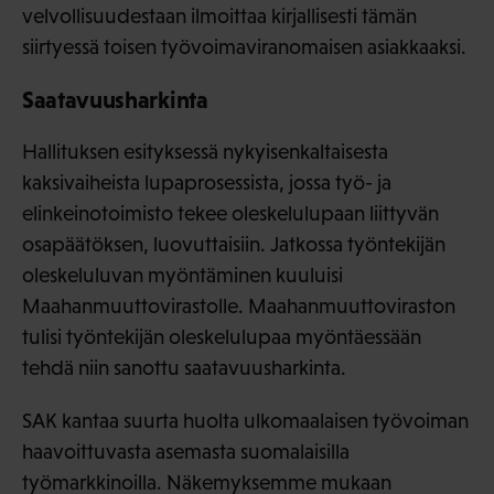
velvollisuudestaan ilmoittaa kirjallisesti tämän
siirtyessä toisen työvoimaviranomaisen asiakkaaksi.
Saatavuusharkinta
Hallituksen esityksessä nykyisenkaltaisesta
kaksivaiheista lupaprosessista, jossa työ- ja
elinkeinotoimisto tekee oleskelulupaan liittyvän
osapäätöksen, luovuttaisiin. Jatkossa työntekijän
oleskeluluvan myöntäminen kuuluisi
Maahanmuuttovirastolle. Maahanmuuttoviraston
tulisi työntekijän oleskelulupaa myöntäessään
tehdä niin sanottu saatavuusharkinta.
SAK kantaa suurta huolta ulkomaalaisen työvoiman
haavoittuvasta asemasta suomalaisilla
työmarkkinoilla. Näkemyksemme mukaan