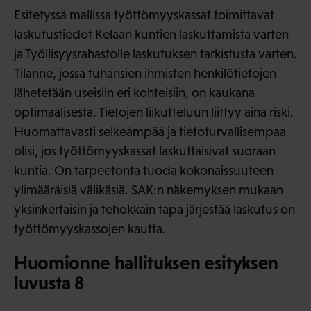
Esitetyssä mallissa työttömyyskassat toimittavat
laskutustiedot Kelaan kuntien laskuttamista varten
ja Työllisyysrahastolle laskutuksen tarkistusta varten.
Tilanne, jossa tuhansien ihmisten henkilötietojen
lähetetään useisiin eri kohteisiin, on kaukana
optimaalisesta. Tietojen liikutteluun liittyy aina riski.
Huomattavasti selkeämpää ja tietoturvallisempaa
olisi, jos työttömyyskassat laskuttaisivat suoraan
kuntia. On tarpeetonta tuoda kokonaissuuteen
ylimääräisiä välikäsiä. SAK:n näkemyksen mukaan
yksinkertaisin ja tehokkain tapa järjestää laskutus on
työttömyyskassojen kautta.
Huomionne hallituksen esityksen
luvusta 8