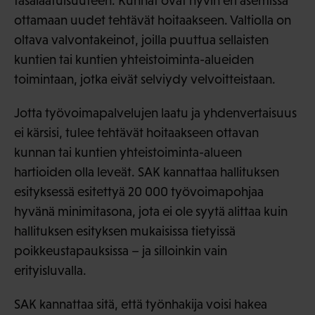
tasalaatuisuuteen. Kunnat ovat hyvin eri asemissa
ottamaan uudet tehtävät hoitaakseen. Valtiolla on
oltava valvontakeinot, joilla puuttua sellaisten
kuntien tai kuntien yhteistoiminta-alueiden
toimintaan, jotka eivät selviydy velvoitteistaan.
Jotta työvoimapalvelujen laatu ja yhdenvertaisuus
ei kärsisi, tulee tehtävät hoitaakseen ottavan
kunnan tai kuntien yhteistoiminta-alueen
hartioiden olla leveät. SAK kannattaa hallituksen
esityksessä esitettyä 20 000 työvoimapohjaa
hyvänä minimitasona, jota ei ole syytä alittaa kuin
hallituksen esityksen mukaisissa tietyissä
poikkeustapauksissa – ja silloinkin vain
erityisluvalla.
SAK kannattaa sitä, että työnhakija voisi hakea