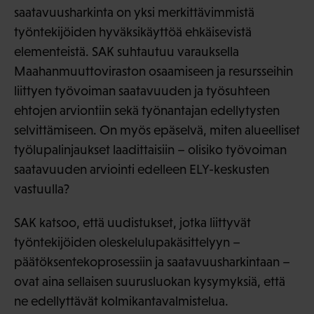
saatavuusharkinta on yksi merkittävimmistä
työntekijöiden hyväksikäyttöä ehkäisevistä
elementeistä. SAK suhtautuu varauksella
Maahanmuuttoviraston osaamiseen ja resursseihin
liittyen työvoiman saatavuuden ja työsuhteen
ehtojen arviontiin sekä työnantajan edellytysten
selvittämiseen. On myös epäselvä, miten alueelliset
työlupalinjaukset laadittaisiin – olisiko työvoiman
saatavuuden arviointi edelleen ELY-keskusten
vastuulla?
SAK katsoo, että uudistukset, jotka liittyvät
työntekijöiden oleskelulupakäsittelyyn –
päätöksentekoprosessiin ja saatavuusharkintaan –
ovat aina sellaisen suurusluokan kysymyksiä, että
ne edellyttävät kolmikantavalmistelua.