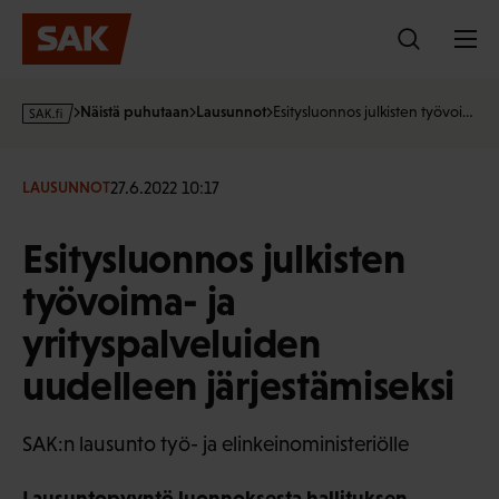
Hyppää
sisältöön
s
Näistä puhutaan
Lausunnot
Esitysluonnos julkisten työvoi…
a
k
·
27.6.2022 10:17
LAUSUNNOT
f
i
Esitysluonnos julkisten
työvoima- ja
yrityspalveluiden
uudelleen järjestämiseksi
SAK:n lausunto työ- ja elinkeinoministeriölle
Lausuntopyyntö luonnoksesta hallituksen