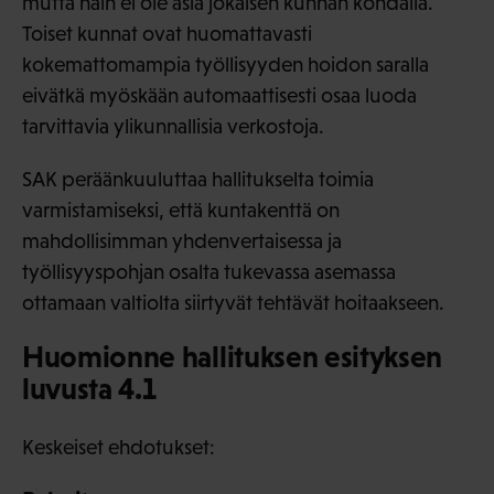
mutta näin ei ole asia jokaisen kunnan kohdalla.
Toiset kunnat ovat huomattavasti
kokemattomampia työllisyyden hoidon saralla
eivätkä myöskään automaattisesti osaa luoda
tarvittavia ylikunnallisia verkostoja.
SAK peräänkuuluttaa hallitukselta toimia
varmistamiseksi, että kuntakenttä on
mahdollisimman yhdenvertaisessa ja
työllisyyspohjan osalta tukevassa asemassa
ottamaan valtiolta siirtyvät tehtävät hoitaakseen.
Huomionne hallituksen esityksen
luvusta 4.1
Keskeiset ehdotukset: