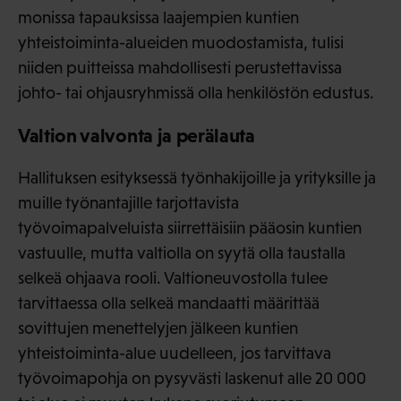
monissa tapauksissa laajempien kuntien
yhteistoiminta-alueiden muodostamista, tulisi
niiden puitteissa mahdollisesti perustettavissa
johto- tai ohjausryhmissä olla henkilöstön edustus.
Valtion valvonta ja perälauta
Hallituksen esityksessä työnhakijoille ja yrityksille ja
muille työnantajille tarjottavista
työvoimapalveluista siirrettäisiin pääosin kuntien
vastuulle, mutta valtiolla on syytä olla taustalla
selkeä ohjaava rooli. Valtioneuvostolla tulee
tarvittaessa olla selkeä mandaatti määrittää
sovittujen menettelyjen jälkeen kuntien
yhteistoiminta-alue uudelleen, jos tarvittava
työvoimapohja on pysyvästi laskenut alle 20 000