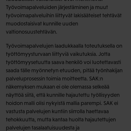
Työvoimapalveluiden järjestäminen ja muut
työvoimapalveluihin liittyvät lakisääteiset tehtävät
muodostaisivat kunnille uuden
valtionosuustehtävän.
Työvoimapalvelujen laadukkaalla toteutuksella on
työttömyysturvaan liittyviä vaikutuksia. Jotta
työttömyysetuutta saava henkilö voi luotettavasti
saada tälle myönnetyn etuuden, pitää työnhakijan
palveluprosessin toimia moitteetta. SAK:n
näkemyksen mukaan ei ole olemassa selkeää
näyttöä siitä, että kunnille hajautettu työllisyyden
hoidon malli olisi nykyistä mallia parempi. SAK ei
vastusta palvelujen kuntiin siirrolla haettavaa
tehokkuutta, mutta kantaa huolta hajautettujen
palvelujen tasalaatuisuudesta ja