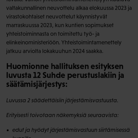
valtakunnallinen neuvottelu alkaa elokuussa 2023 ja
virastokohtaiset neuvottelut käynnistyvät
marraskuussa 2023, kun kuntien sopimukset
yhteistoiminnasta on toimitettu työ- ja
elinkeinoministeriöön. Yhteistoimintamenettely
jatkuu arviolta lokakuuhun 2024 saakka.
Huomionne hallituksen esityksen
luvusta 12 Suhde perustuslakiin ja
säätämisjärjestys:
Luvussa 2 säädettäisiin järjestämisvastuusta.
Erityisesti toivotaan näkemyksiä seuraavista:
edut ja hyödyt järjestämisvastuun siirtämisessä