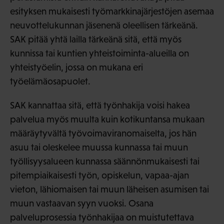
esityksen mukaisesti työmarkkinajärjestöjen asemaa
neuvottelukunnan jäsenenä oleellisen tärkeänä.
SAK pitää yhtä lailla tärkeänä sitä, että myös
kunnissa tai kuntien yhteistoiminta-alueilla on
yhteistyöelin, jossa on mukana eri
työelämäosapuolet.
SAK kannattaa sitä, että työnhakija voisi hakea
palvelua myös muulta kuin kotikuntansa mukaan
määräytyvältä työvoimaviranomaiselta, jos hän
asuu tai oleskelee muussa kunnassa tai muun
työllisyysalueen kunnassa säännönmukaisesti tai
pitempiaikaisesti työn, opiskelun, vapaa-ajan
vieton, lähiomaisen tai muun läheisen asumisen tai
muun vastaavan syyn vuoksi. Osana
palveluprosessia työnhakijaa on muistutettava