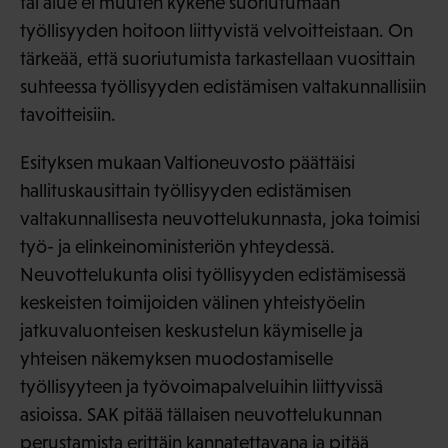
tai alue ei muuten kykene suoriutumaan
työllisyyden hoitoon liittyvistä velvoitteistaan. On
tärkeää, että suoriutumista tarkastellaan vuosittain
suhteessa työllisyyden edistämisen valtakunnallisiin
tavoitteisiin.
Esityksen mukaan Valtioneuvosto päättäisi
hallituskausittain työllisyyden edistämisen
valtakunnallisesta neuvottelukunnasta, joka toimisi
työ- ja elinkeinoministeriön yhteydessä.
Neuvottelukunta olisi työllisyyden edistämisessä
keskeisten toimijoiden välinen yhteistyöelin
jatkuvaluonteisen keskustelun käymiselle ja
yhteisen näkemyksen muodostamiselle
työllisyyteen ja työvoimapalveluihin liittyvissä
asioissa. SAK pitää tällaisen neuvottelukunnan
perustamista erittäin kannatettavana ja pitää