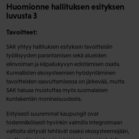
Huomionne hallituksen esityksen
luvusta 3
Tavoitteet:
SAK yhtyy hallituksen esityksen tavoitteisiin
työllisyyden parantamisen sekä alueiden
elinvoiman ja kilpailukyvyn edistämisen osalta.
Kunnallisten ekosysteemien hyödyntäminen
tavoitteiden saavuttamisessa on järkevää, mutta
SAK haluaa muistuttaa myös suomalaisen
kuntakentän moninaisuudesta.
Erityisesti suuremmat kaupungit ovat
todennäköisesti hyvinkin valmiita integroimaan
valtiolta siirtyvät tehtävät osaksi ekosysteemejään,