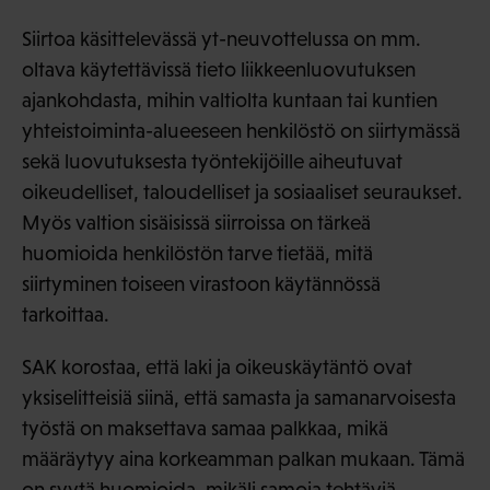
Siirtoa käsittelevässä yt-neuvottelussa on mm.
oltava käytettävissä tieto liikkeenluovutuksen
ajankohdasta, mihin valtiolta kuntaan tai kuntien
yhteistoiminta-alueeseen henkilöstö on siirtymässä
sekä luovutuksesta työntekijöille aiheutuvat
oikeudelliset, taloudelliset ja sosiaaliset seuraukset.
Myös valtion sisäisissä siirroissa on tärkeä
huomioida henkilöstön tarve tietää, mitä
siirtyminen toiseen virastoon käytännössä
tarkoittaa.
SAK korostaa, että laki ja oikeuskäytäntö ovat
yksiselitteisiä siinä, että samasta ja samanarvoisesta
työstä on maksettava samaa palkkaa, mikä
määräytyy aina korkeamman palkan mukaan. Tämä
on syytä huomioida, mikäli samoja tehtäviä