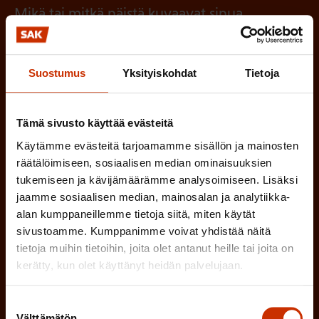
a
l
Mikä tai mitkä näistä kuvaavat sinua
n
k
l
parhaiten?
e
o
i
n
l
LUOTTAMUSMIES
Suostumus
Yksityiskohdat
Tietoja
n
)
l
e
TYÖSUOJELUVALTUUTETTU
i
Tämä sivusto käyttää evästeitä
n
n
Käytämme evästeitä tarjoamamme sisällön ja mainosten
)
TÖISSÄ AMMATTILIITOSSA
räätälöimiseen, sosiaalisen median ominaisuuksien
e
tukemiseen ja kävijämäärämme analysoimiseen. Lisäksi
n
TYÖNANTAJAN EDUSTAJA
jaamme sosiaalisen median, mainosalan ja analytiikka-
)
alan kumppaneillemme tietoja siitä, miten käytät
MUU KIINNOSTUS TYÖELÄMÄASIOIHIN
sivustoamme. Kumppanimme voivat yhdistää näitä
tietoja muihin tietoihin, joita olet antanut heille tai joita on
kerätty, kun olet käyttänyt heidän palvelujaan.
(
Millä kielellä haluat uutiskirjeesi
Suostumuksen
P
Välttämätön