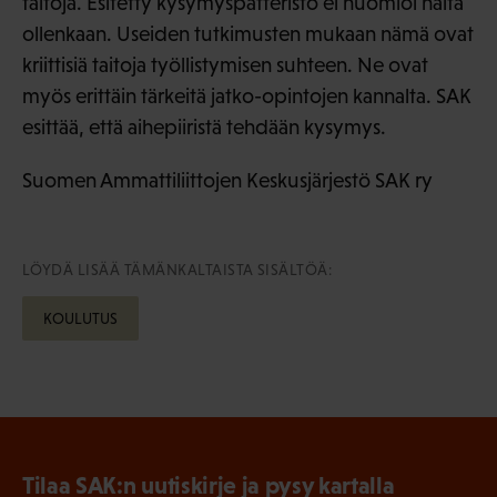
taitoja. Esitetty kysymyspatteristo ei huomioi näitä
ollenkaan. Useiden tutkimusten mukaan nämä ovat
kriittisiä taitoja työllistymisen suhteen. Ne ovat
myös erittäin tärkeitä jatko-opintojen kannalta. SAK
esittää, että aihepiiristä tehdään kysymys.
Suomen Ammattiliittojen Keskusjärjestö SAK ry
LÖYDÄ LISÄÄ TÄMÄNKALTAISTA SISÄLTÖÄ:
KOULUTUS
Tilaa SAK:n uutiskirje ja pysy kartalla