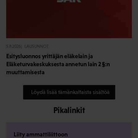
5.8.2026
LAUSUNNOT
Esitysluonnos yrittäjän eläkelain ja
Eläketurvakeskuksesta annetun lain 2 §:n
muuttamisesta
Löydä lisää tämänkaltaista sisältöä
Pikalinkit
Liity ammattiliittoon