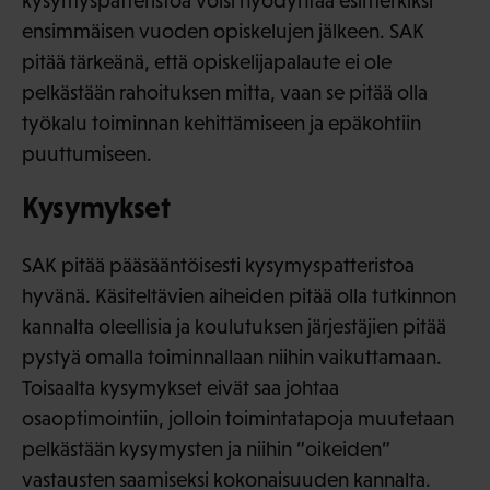
kysymyspatteristoa voisi hyödyntää esimerkiksi
ensimmäisen vuoden opiskelujen jälkeen. SAK
pitää tärkeänä, että opiskelijapalaute ei ole
pelkästään rahoituksen mitta, vaan se pitää olla
työkalu toiminnan kehittämiseen ja epäkohtiin
puuttumiseen.
Kysymykset
SAK pitää pääsääntöisesti kysymyspatteristoa
hyvänä. Käsiteltävien aiheiden pitää olla tutkinnon
kannalta oleellisia ja koulutuksen järjestäjien pitää
pystyä omalla toiminnallaan niihin vaikuttamaan.
Toisaalta kysymykset eivät saa johtaa
osaoptimointiin, jolloin toimintatapoja muutetaan
pelkästään kysymysten ja niihin ”oikeiden”
vastausten saamiseksi kokonaisuuden kannalta.