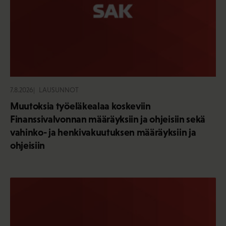
7.8.2026
LAUSUNNOT
Muutoksia työeläkealaa koskeviin
Finanssivalvonnan määräyksiin ja ohjeisiin sekä
vahinko- ja henkivakuutuksen määräyksiin ja
ohjeisiin