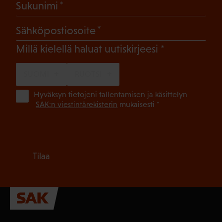
(Pakollinen)
Sukunimi
(Pakollinen)
Sähköpostiosoite
(Pakollinen)
Millä kielellä haluat uutiskirjeesi
SUOMI
RUOTSI
(Pa
Hyväksyn tietojeni tallentamisen ja käsittelyn
SAK:n viestintärekisterin
mukaisesti *
Tilaa