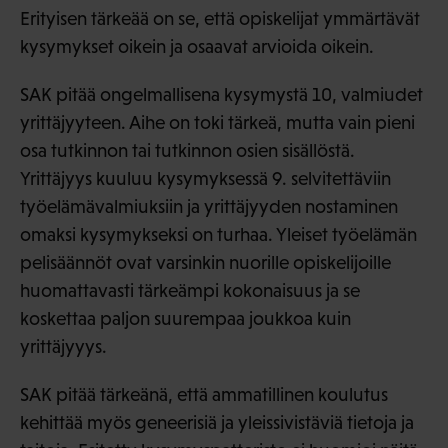
Erityisen tärkeää on se, että opiskelijat ymmärtävät
kysymykset oikein ja osaavat arvioida oikein.
SAK pitää ongelmallisena kysymystä 10, valmiudet
yrittäjyyteen. Aihe on toki tärkeä, mutta vain pieni
osa tutkinnon tai tutkinnon osien sisällöstä.
Yrittäjyys kuuluu kysymyksessä 9. selvitettäviin
työelämävalmiuksiin ja yrittäjyyden nostaminen
omaksi kysymykseksi on turhaa. Yleiset työelämän
pelisäännöt ovat varsinkin nuorille opiskelijoille
huomattavasti tärkeämpi kokonaisuus ja se
koskettaa paljon suurempaa joukkoa kuin
yrittäjyyys.
SAK pitää tärkeänä, että ammatillinen koulutus
kehittää myös geneerisiä ja yleissivistäviä tietoja ja