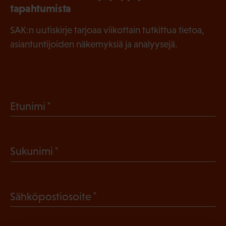
tapahtumista
SAK:n uutiskirje tarjoaa viikottain tutkittua tietoa,
asiantuntijoiden näkemyksiä ja analyysejä.
(
Etunimi
P
a
(
Sukunimi
k
P
o
a
l
(
Sähköpostiosoite
k
l
P
o
i