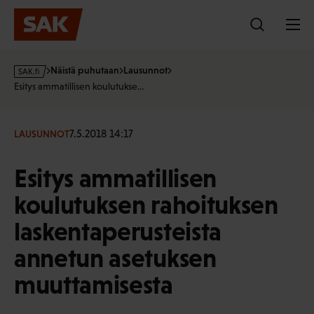
Hyppää
sisältöön
s
Näistä puhutaan
Lausunnot
a
Esitys ammatillisen koulutukse…
k
·
f
7.5.2018 14:17
LAUSUNNOT
i
Esitys ammatillisen
koulutuksen rahoituksen
laskentaperusteista
annetun asetuksen
muuttamisesta