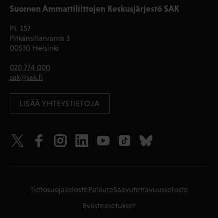
Suomen Ammattiliittojen Keskusjärjestö SAK
PL 157
Pitkänsillanranta 3
00530 Helsinki
020 774 000
sak@sak.fi
LISÄÄ YHTEYSTIETOJA
Tietosuojaseloste
Palaute
Saavutettavuusseloste
Evästeasetukset