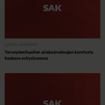
6.8.2026
LAUSUNNOT
Terveydenhuollon asiakasmaksujen korotusta
koskeva esitysluonnos