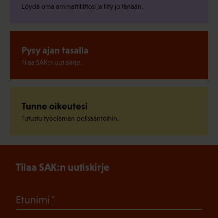
Löydä oma ammattiliittosi ja liity jo tänään.
Pysy ajan tasalla
Tilaa SAK:n uutiskirje.
Tunne oikeutesi
Tutustu työelämän pelisääntöihin.
Tilaa SAK:n uutiskirje
(Pakollinen)
Etunimi