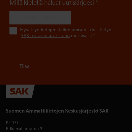
(Pakollinen)
Millä kielellä haluat uutiskirjeesi
SUOMI
RUOTSI
(Pa
Hyväksyn tietojeni tallentamisen ja käsittelyn
SAK:n viestintärekisterin
mukaisesti *
Tilaa
Suomen Ammattiliittojen Keskusjärjestö SAK
PL 157
Pitkänsillanranta 3