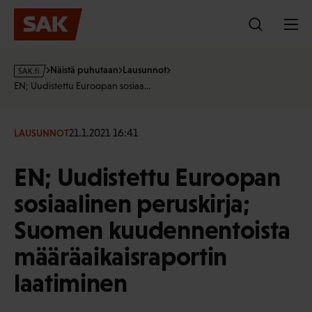
Hyppää
sisältöön
s
Näistä puhutaan
Lausunnot
a
EN; Uudistettu Euroopan sosiaa…
k
·
f
21.1.2021 16:41
LAUSUNNOT
i
EN; Uudistettu Euroopan
sosiaalinen peruskirja;
Suomen kuudennentoista
määräaikaisraportin
laatiminen