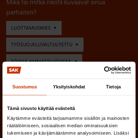
l
Mikä tai mitkä näistä kuvaavat sinua
n
k
l
parhaiten?
e
o
i
n
l
LUOTTAMUSMIES
n
)
l
e
TYÖSUOJELUVALTUUTETTU
i
n
n
)
TÖISSÄ AMMATTILIITOSSA
e
n
TYÖNANTAJAN EDUSTAJA
Suostumus
Yksityiskohdat
Tietoja
)
MUU KIINNOSTUS TYÖELÄMÄASIOIHIN
Tämä sivusto käyttää evästeitä
Käytämme evästeitä tarjoamamme sisällön ja mainosten
(
Millä kielellä haluat uutiskirjeesi
räätälöimiseen, sosiaalisen median ominaisuuksien
P
tukemiseen ja kävijämäärämme analysoimiseen. Lisäksi
SUOMI
RUOTSI