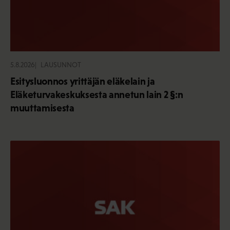
5.8.2026
LAUSUNNOT
Esitysluonnos yrittäjän eläkelain ja
Eläketurvakeskuksesta annetun lain 2 §:n
muuttamisesta