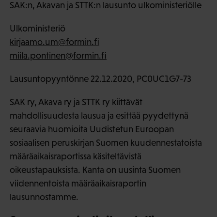
SAK:n, Akavan ja STTK:n lausunto ulkoministeriölle
Ulkoministeriö
kirjaamo.um@formin.fi
miila.pontinen@formin.fi
Lausuntopyyntönne 22.12.2020, PC0UC1G7-73
SAK ry, Akava ry ja STTK ry kiittävät
mahdollisuudesta lausua ja esittää pyydettynä
seuraavia huomioita Uudistetun Euroopan
sosiaalisen peruskirjan Suomen kuudennestatoista
määräaikaisraportissa käsiteltävistä
oikeustapauksista. Kanta on uusinta Suomen
viidennentoista määräaikaisraportin
lausunnostamme.