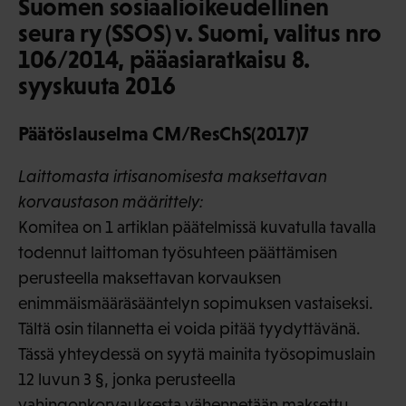
Suomen sosiaalioikeudellinen
seura ry (SSOS) v. Suomi, valitus nro
106/2014, pääasiaratkaisu 8.
syyskuuta 2016
Päätöslauselma CM/ResChS(2017)7
Laittomasta irtisanomisesta maksettavan
korvaustason määrittely:
Komitea on 1 artiklan päätelmissä kuvatulla tavalla
todennut laittoman työsuhteen päättämisen
perusteella maksettavan korvauksen
enimmäismääräsääntelyn sopimuksen vastaiseksi.
Tältä osin tilannetta ei voida pitää tyydyttävänä.
Tässä yhteydessä on syytä mainita työsopimuslain
12 luvun 3 §, jonka perusteella
vahingonkorvauksesta vähennetään maksettu