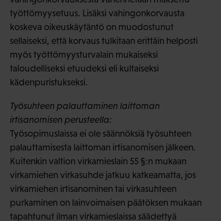
työttömyysetuus. Lisäksi vahingonkorvausta
koskeva oikeuskäytäntö on muodostunut
sellaiseksi, että korvaus tulkitaan erittäin helposti
myös työttömyysturvalain mukaiseksi
taloudelliseksi etuudeksi eli kultaiseksi
kädenpuristukseksi.
Työsuhteen palauttaminen laittoman
irtisanomisen perusteella:
Työsopimuslaissa ei ole säännöksiä työsuhteen
palauttamisesta laittoman irtisanomisen jälkeen.
Kuitenkin valtion virkamieslain 55 §:n mukaan
virkamiehen virkasuhde jatkuu katkeamatta, jos
virkamiehen irtisanominen tai virkasuhteen
purkaminen on lainvoimaisen päätöksen mukaan
tapahtunut ilman virkamieslaissa säädettyä