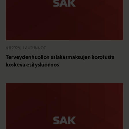
6.8.2026
LAUSUNNOT
Terveydenhuollon asiakasmaksujen korotusta
koskeva esitysluonnos