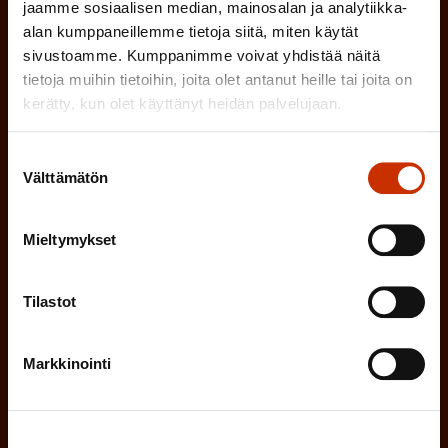
a
jaamme sosiaalisen median, mainosalan ja analytiikka-
alan kumppaneillemme tietoja siitä, miten käytät
k
sivustoamme. Kumppanimme voivat yhdistää näitä
o
(
Hyväksyn tietojeni tallentamisen ja käsittelyn
tietoja muihin tietoihin, joita olet antanut heille tai joita on
P
kerätty, kun olet käyttänyt heidän palvelujaan.
l
SAK:n viestintärekisterin
mukaisesti *
a
l
k
Suostumuksen
i
Välttämätön
valinta
o
n
l
e
l
Mieltymykset
i
n
n
Tilastot
)
e
n
Markkinointi
)