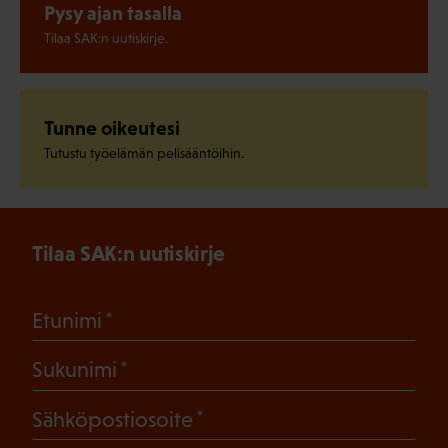
Pysy ajan tasalla
Tilaa SAK:n uutiskirje.
Tunne oikeutesi
Tutustu työelämän pelisääntöihin.
Tilaa SAK:n uutiskirje
(Pakollinen)
Etunimi
(Pakollinen)
Sukunimi
(Pakollinen)
Sähköpostiosoite