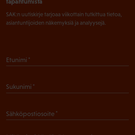
tapahtumista
SAK:n uutiskirje tarjoaa viikottain tutkittua tietoa,
asiantuntijoiden näkemyksiä ja analyysejä.
(
Etunimi
P
a
(
Sukunimi
k
P
o
a
l
(
Sähköpostiosoite
k
l
P
o
i
a