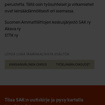
perustetta. Tältä osin työsuhteiset ja virkamiehet
ovat lainsäädännöllisesti eri asemassa.
Suomen Ammattiliittojen keskusjärjestö SAK ry
Akava ry
STTK ry
LÖYDÄ LISÄÄ TÄMÄNKALTAISTA SISÄLTÖÄ:
KANSAINVÄLINEN OIKEUS
TYÖELÄMÄN OIKEUDET
Tilaa SAK:n uutiskirje ja pysy kartalla