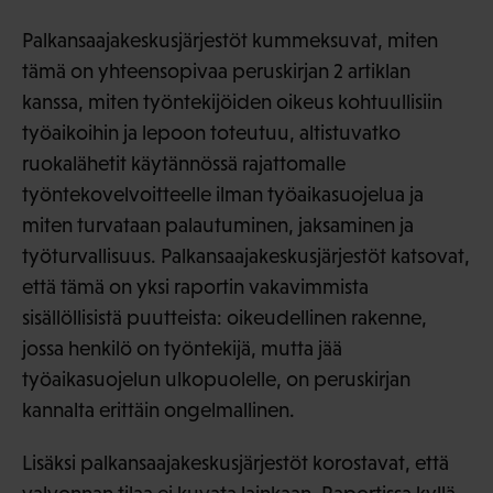
Palkansaajakeskusjärjestöt kummeksuvat, miten
tämä on yhteensopivaa peruskirjan 2 artiklan
kanssa, miten työntekijöiden oikeus kohtuullisiin
työaikoihin ja lepoon toteutuu, altistuvatko
ruokalähetit käytännössä rajattomalle
työntekovelvoitteelle ilman työaikasuojelua ja
miten turvataan palautuminen, jaksaminen ja
työturvallisuus. Palkansaajakeskusjärjestöt katsovat,
että tämä on yksi raportin vakavimmista
sisällöllisistä puutteista: oikeudellinen rakenne,
jossa henkilö on työntekijä, mutta jää
työaikasuojelun ulkopuolelle, on peruskirjan
kannalta erittäin ongelmallinen.
Lisäksi palkansaajakeskusjärjestöt korostavat, että