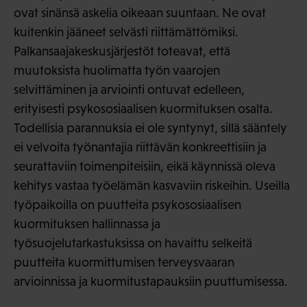
ovat sinänsä askelia oikeaan suuntaan. Ne ovat
kuitenkin jääneet selvästi riittämättömiksi.
Palkansaajakeskusjärjestöt toteavat, että
muutoksista huolimatta työn vaarojen
selvittäminen ja arviointi ontuvat edelleen,
erityisesti psykososiaalisen kuormituksen osalta.
Todellisia parannuksia ei ole syntynyt, sillä sääntely
ei velvoita työnantajia riittävän konkreettisiin ja
seurattaviin toimenpiteisiin, eikä käynnissä oleva
kehitys vastaa työelämän kasvaviin riskeihin. Useilla
työpaikoilla on puutteita psykososiaalisen
kuormituksen hallinnassa ja
työsuojelutarkastuksissa on havaittu selkeitä
puutteita kuormittumisen terveysvaaran
arvioinnissa ja kuormitustapauksiin puuttumisessa.