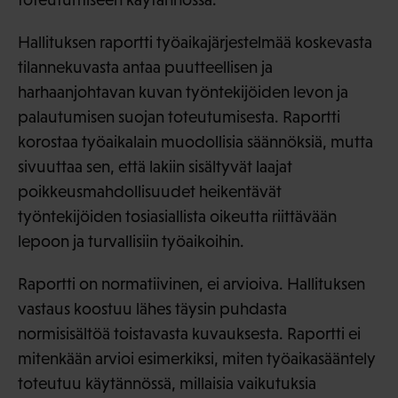
Hallituksen raportti työaikajärjestelmää koskevasta
tilannekuvasta antaa puutteellisen ja
harhaanjohtavan kuvan työntekijöiden levon ja
palautumisen suojan toteutumisesta. Raportti
korostaa työaikalain muodollisia säännöksiä, mutta
sivuuttaa sen, että lakiin sisältyvät laajat
poikkeusmahdollisuudet heikentävät
työntekijöiden tosiasiallista oikeutta riittävään
lepoon ja turvallisiin työaikoihin.
Raportti on normatiivinen, ei arvioiva. Hallituksen
vastaus koostuu lähes täysin puhdasta
normisisältöä toistavasta kuvauksesta. Raportti ei
mitenkään arvioi esimerkiksi, miten työaikasääntely
toteutuu käytännössä, millaisia vaikutuksia