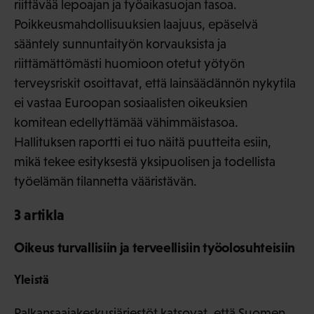
riittävää lepoajan ja työaikasuojan tasoa.
Poikkeusmahdollisuuksien laajuus, epäselvä
sääntely sunnuntaityön korvauksista ja
riittämättömästi huomioon otetut yötyön
terveysriskit osoittavat, että lainsäädännön nykytila
ei vastaa Euroopan sosiaalisten oikeuksien
komitean edellyttämää vähimmäistasoa.
Hallituksen raportti ei tuo näitä puutteita esiin,
mikä tekee esityksestä yksipuolisen ja todellista
työelämän tilannetta vääristävän.
3 artikla
Oikeus turvallisiin ja terveellisiin työolosuhteisiin
Yleistä
Palkansaajakeskusjärjestöt katsovat, että Suomen