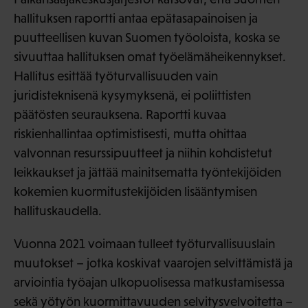
hallituksen raportti antaa epätasapainoisen ja
puutteellisen kuvan Suomen työoloista, koska se
sivuuttaa hallituksen omat työelämäheikennykset.
Hallitus esittää työturvallisuuden vain
juridisteknisenä kysymyksenä, ei poliittisten
päätösten seurauksena. Raportti kuvaa
riskienhallintaa optimistisesti, mutta ohittaa
valvonnan resurssipuutteet ja niihin kohdistetut
leikkaukset ja jättää mainitsematta työntekijöiden
kokemien kuormitustekijöiden lisääntymisen
hallituskaudella.
Vuonna 2021 voimaan tulleet työturvallisuuslain
muutokset – jotka koskivat vaarojen selvittämistä ja
arviointia työajan ulkopuolisessa matkustamisessa
sekä yötyön kuormittavuuden selvitysvelvoitetta –