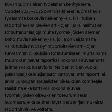
kuvan suomalaisen työelämän kehityksestä.
Vuodet 2023–2025 ovat sisältäneet huomattavia
työelämää koskevia heikennyksiä. Hallituksen
raportoitavana olevien artiklojen lisäksi hallitus on
toteuttanut laajoja muita työntekijöiden aseman
kohdistuvia heikennyksiä, joilla on väistämättä
vaikutuksia myös nyt raportoitavien artiklojen
turvaamien oikeuksien toteutumiseen, mutta nämä
muutokset jäävät raportissa kokonaan kuvaamatta
ja ilman vaikutusarvioita. Näiden syiden vuoksi
palkansaajakeskusjärjestöt katsovat, että raportti ei
anna Euroopan sosiaalisten oikeuksien komitealle
realistista eikä kattavaa kokonaiskuvaa
työntekijöiden oikeuksien toteutumisesta
Suomessa, eikä se siten täytä peruskirjan mukaista
raportoinnin velvoitetta.