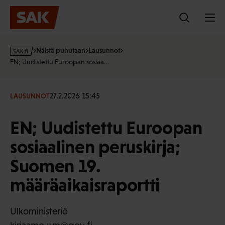
Hyppää
sisältöön
s
Näistä puhutaan
Lausunnot
a
EN; Uudistettu Euroopan sosiaa…
k
·
f
27.2.2026 15:45
LAUSUNNOT
i
EN; Uudistettu Euroopan
sosiaalinen peruskirja;
Suomen 19.
määräaikaisraportti
Ulkoministeriö