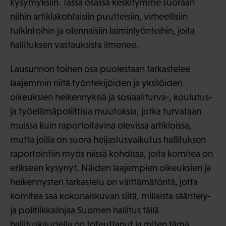
kysymyksiin. Tässä osassa keskitymme suoraan
niihin artiklakohtaisiin puutteisiin, virheellisiin
tulkintoihin ja olennaisiin laiminlyönteihin, joita
hallituksen vastauksista ilmenee.
Lausunnon toinen osa puolestaan tarkastelee
laajemmin niitä työntekijöiden ja yksilöiden
oikeuksien heikennyksiä ja sosiaaliturva‑, koulutus‑
ja työelämäpoliittisia muutoksia, jotka turvataan
muissa kuin raportoitavina olevissa artikloissa,
mutta joilla on suora heijastusvaikutus hallituksen
raportointiin myös niissä kohdissa, joita komitea on
erikseen kysynyt. Näiden laajempien oikeuksien ja
heikennysten tarkastelu on välttämätöntä, jotta
komitea saa kokonaiskuvan siitä, millaista sääntely‑
ja politiikkalinjaa Suomen hallitus tällä
hallituskaudella on toteuttanut ja miten tämä