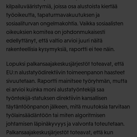
kilpailuvääristymiä, joissa osa alustoista kiertää
työoikeutta, tapaturmavakuutuksen ja
sosiaaliturvan ongelmakohtia. Vaikka sosiaalisten
oikeuksien komitea on johdonmukaisesti
edellyttänyt, että valtio arvioi juuri näitä
rakenteellisia kysymyksiä, raportti ei tee näin.
Lopuksi palkansaajakeskusjärjestöt toteavat, että
EU:n alustatyödirektiivin toimeenpanon haasteet
sivuutetaan. Raportti mainitsee työryhmän, mutta
ei arvioi kuinka moni alustatyöntekijä saa
työntekijä‑statuksen direktiivin kansallisen
täytäntöönpanon jälkeen, mitä muutoksia tarvitaan
työlainsäädäntöön tai miten algoritmisen
johtamisen läpinäkyvyys ja valvonta toteutetaan.
Palkansaajakeskusjärjestöt toteavat, että kun