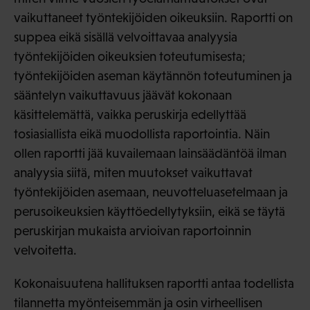
vaikuttaneet työntekijöiden oikeuksiin. Raportti on
suppea eikä sisällä velvoittavaa analyysia
työntekijöiden oikeuksien toteutumisesta;
työntekijöiden aseman käytännön toteutuminen ja
sääntelyn vaikuttavuus jäävät kokonaan
käsittelemättä, vaikka peruskirja edellyttää
tosiasiallista eikä muodollista raportointia. Näin
ollen raportti jää kuvailemaan lainsäädäntöä ilman
analyysia siitä, miten muutokset vaikuttavat
työntekijöiden asemaan, neuvotteluasetelmaan ja
perusoikeuksien käyttöedellytyksiin, eikä se täytä
peruskirjan mukaista arvioivan raportoinnin
velvoitetta.
Kokonaisuutena hallituksen raportti antaa todellista
tilannetta myönteisemmän ja osin virheellisen