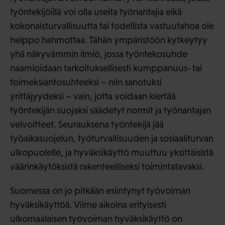
työntekijöillä voi olla useita työnantajia eikä
kokonaisturvallisuutta tai todellista vastuutahoa ole
helppo hahmottaa. Tähän ympäristöön kytkeytyy
yhä näkyvämmin ilmiö, jossa työntekosuhde
naamioidaan tarkoituksellisesti kumppanuus‑ tai
toimeksiantosuhteeksi – niin sanotuksi
yrittäjyydeksi – vain, jotta voidaan kiertää
työntekijän suojaksi säädetyt normit ja työnantajan
velvoitteet. Seurauksena työntekijä jää
työaikasuojelun, työturvallisuuden ja sosiaaliturvan
ulkopuolelle, ja hyväksikäyttö muuttuu yksittäisistä
väärinkäytöksistä rakenteelliseksi toimintatavaksi.
Suomessa on jo pitkään esiintynyt työvoiman
hyväksikäyttöä. Viime aikoina erityisesti
ulkomaalaisen työvoiman hyväksikäyttö on