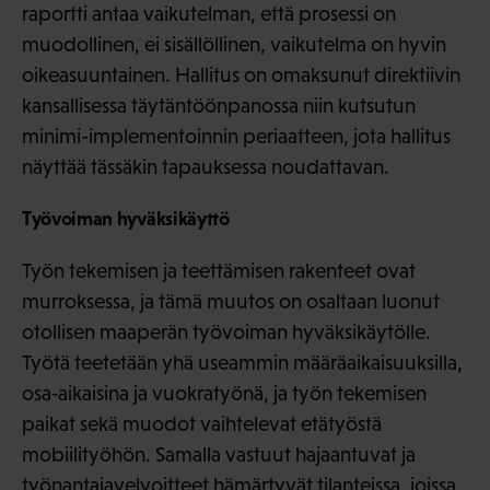
raportti antaa vaikutelman, että prosessi on
muodollinen, ei sisällöllinen, vaikutelma on hyvin
oikeasuuntainen. Hallitus on omaksunut direktiivin
kansallisessa täytäntöönpanossa niin kutsutun
minimi-implementoinnin periaatteen, jota hallitus
näyttää tässäkin tapauksessa noudattavan.
Työvoiman hyväksikäyttö
Työn tekemisen ja teettämisen rakenteet ovat
murroksessa, ja tämä muutos on osaltaan luonut
otollisen maaperän työvoiman hyväksikäytölle.
Työtä teetetään yhä useammin määräaikaisuuksilla,
osa‑aikaisina ja vuokratyönä, ja työn tekemisen
paikat sekä muodot vaihtelevat etätyöstä
mobiilityöhön. Samalla vastuut hajaantuvat ja
työnantajavelvoitteet hämärtyvät tilanteissa, joissa