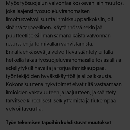
Myös työsuojelun valvontaa koskevan lain muutos,
joka laajensi työsuojeluviranomaisen
ilmoitusvelvollisuutta ihmiskaupparikoksiin, oli
sinänsä tarpeellinen. Käytännössä sekin jää
puutteelliseksi ilman samanaikaista valvonnan
resurssien ja toimivallan vahvistamista.
Ennaltaehkäisevä ja velvoittava sääntely ei tällä
hetkellä takaa työsuojeluviranomaisille tosiasiallisia
edellytyksiä havaita ja torjua ihmiskauppaa,
työntekijöiden hyväksikäyttöä ja alipalkkausta.
Kokonaisuutena nykytoimet eivät riitä vastaamaan
ilmiöiden vakavuuteen ja laajuuteen, ja sääntely
tarvitsee kiireellisesti selkiyttämistä ja tiukempaa
velvoittavuutta.
Työn tekemisen tapoihin kohdistuvat muutokset