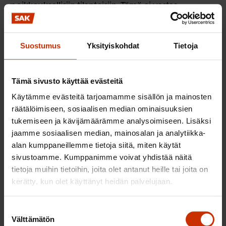
poikkeuksellisiin tilanteisiin. Tämä ei vastaa
Euroopan sosiaalisten oikeuksien komitean
tulkintaa tehokkaasta lepoaikasuojasta.
Suostumus
Yksityiskohdat
Tietoja
Myös viikkolevon turvaamisessa
poikkeamismahdollisuudet ovat niin laajat, että lain
Tämä sivusto käyttää evästeitä
peruslähtökohta – vähintään 35 tunnin
Käytämme evästeitä tarjoamamme sisällön ja mainosten
yhtäjaksoinen viikkolepo kerran seitsemässä
räätälöimiseen, sosiaalisen median ominaisuuksien
päivässä – menettää käytännössä merkittävän osan
tukemiseen ja kävijämäärämme analysoimiseen. Lisäksi
suojastaan. Työaikalain 27 ja 28 § mahdollistavat
jaamme sosiaalisen median, mainosalan ja analytiikka-
viikkolevosta poikkeamisen toistuvasti työntekijän
alan kumppaneillemme tietoja siitä, miten käytät
suostumuksella sekä työn järjestelyihin vedoten.
sivustoamme. Kumppanimme voivat yhdistää näitä
tietoja muihin tietoihin, joita olet antanut heille tai joita on
Korvaaminen myöhemmin lyhentämällä työaikaa
kerätty, kun olet käyttänyt heidän palvelujaan.
tai rahalla ei tosiasiassa palauta menetettyä lepoa,
vaikka komitean mukaan lepoajan tulee olla
Suostumuksen
ensisijainen suojakeino.
Välttämätön
valinta