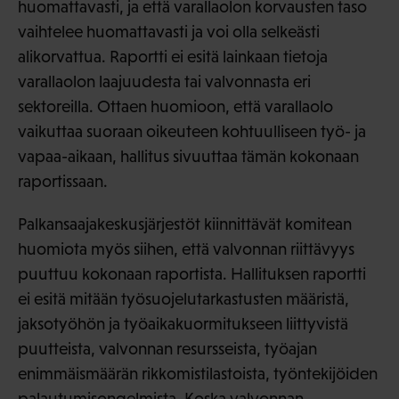
huomattavasti, ja että varallaolon korvausten taso
vaihtelee huomattavasti ja voi olla selkeästi
alikorvattua. Raportti ei esitä lainkaan tietoja
varallaolon laajuudesta tai valvonnasta eri
sektoreilla. Ottaen huomioon, että varallaolo
vaikuttaa suoraan oikeuteen kohtuulliseen työ- ja
vapaa-aikaan, hallitus sivuuttaa tämän kokonaan
raportissaan.
Palkansaajakeskusjärjestöt kiinnittävät komitean
huomiota myös siihen, että valvonnan riittävyys
puuttuu kokonaan raportista. Hallituksen raportti
ei esitä mitään työsuojelutarkastusten määristä,
jaksotyöhön ja työaikakuormitukseen liittyvistä
puutteista, valvonnan resursseista, työajan
enimmäismäärän rikkomistilastoista, työntekijöiden
palautumisongelmista. Koska valvonnan