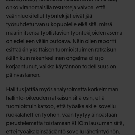
onko viranomaisilla resursseja valvoa, että
väärinluokitellut työntekijät eivät jää
työsuhdeturvan ulkopuolelle eikä sitä, missä
määrin itsensä työllistävien työntekijöiden asema
on edelleen väliin putoava. Näin ollen raportti
esittääkin yksittäisen tuomioistuimen ratkaisun
ikään kuin rakenteellinen ongelma olisi jo
korjaantunut, vaikka käytännön todellisuus on
päinvastainen.
Hallitus jättää myös analysoimatta korkeimman
hallinto-oikeuden ratkaisun siltä osin, että
tuomioistuin katsoo, että työaikalaki ei sovellu
ruokalähettien työhön, vaan tyytyy ainoastaan
perustelematta toistamaan KHO:n lausuman siitä,
ettei työaikalainsäädäntö sovellu lähetintyöhön.