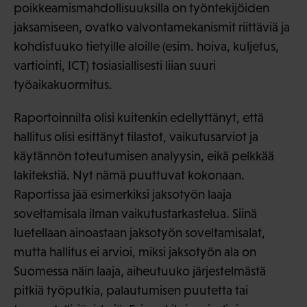
poikkeamismahdollisuuksilla on työntekijöiden
jaksamiseen, ovatko valvontamekanismit riittäviä ja
kohdistuuko tietyille aloille (esim. hoiva, kuljetus,
vartiointi, ICT) tosiasiallisesti liian suuri
työaikakuormitus.
Raportoinnilta olisi kuitenkin edellyttänyt, että
hallitus olisi esittänyt tilastot, vaikutusarviot ja
käytännön toteutumisen analyysin, eikä pelkkää
lakitekstiä. Nyt nämä puuttuvat kokonaan.
Raportissa jää esimerkiksi jaksotyön laaja
soveltamisala ilman vaikutustarkastelua. Siinä
luetellaan ainoastaan jaksotyön soveltamisalat,
mutta hallitus ei arvioi, miksi jaksotyön ala on
Suomessa näin laaja, aiheutuuko järjestelmästä
pitkiä työputkia, palautumisen puutetta tai