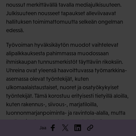
noussut merkittävällä tavalla mediajulkisuuteen.
Julkisuuteen nousseet tapaukset alleviivaavat
hallituksen toimimattomuutta selkeän ongelman
edessä.
Työvoiman hyväksikäytön muodot vaihtelevat
alipalkkauksesta pahimmassa muodossaan
ihmiskaupan tunnusmerkistöt täyttäviin rikoksiin.
Uhreina ovat yleensä haavoittuvassa työmarkkina-
asemassa olevat työntekijät, kuten
ulkomaalaistaustaiset, nuoret ja osatyökykyiset
työntekijät. Tämä korostuu erityisesti tietyillä aloilla,
kuten rakennus-, siivous-, marjatiloilla,
luonnonmarjanpoiminta- ja ravintola-alalla, mutta
myös esim. kauneusalalla, varastotyössä,
Jaa
autopesuloissa ja -korjaamoissa. Myös