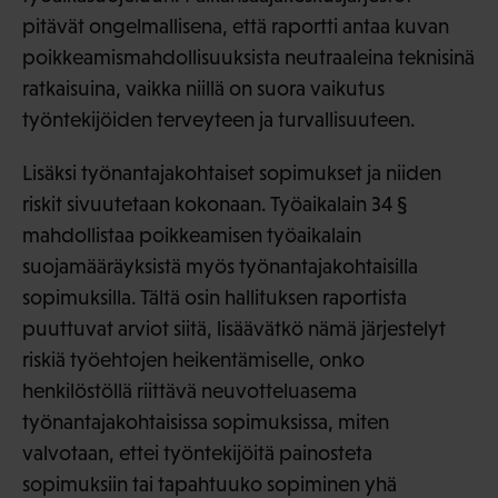
pitävät ongelmallisena, että raportti antaa kuvan
poikkeamismahdollisuuksista neutraaleina teknisinä
ratkaisuina, vaikka niillä on suora vaikutus
työntekijöiden terveyteen ja turvallisuuteen.
Lisäksi työnantaja­kohtaiset sopimukset ja niiden
riskit sivuutetaan kokonaan. Työaikalain 34 §
mahdollistaa poikkeamisen työaikalain
suojamääräyksistä myös työnantajakohtaisilla
sopimuksilla. Tältä osin hallituksen raportista
puuttuvat arviot siitä, lisäävätkö nämä järjestelyt
riskiä työehtojen heikentämiselle, onko
henkilöstöllä riittävä neuvotteluasema
työnantajakohtaisissa sopimuksissa, miten
valvotaan, ettei työntekijöitä painosteta
sopimuksiin tai tapahtuuko sopiminen yhä