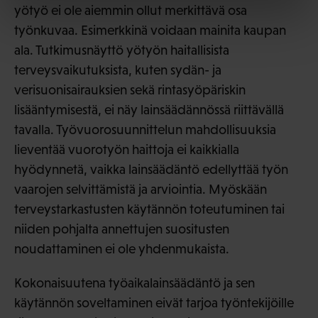
yötyö ei ole aiemmin ollut merkittävä osa
työnkuvaa. Esimerkkinä voidaan mainita kaupan
ala. Tutkimusnäyttö yötyön haitallisista
terveysvaikutuksista, kuten sydän- ja
verisuonisairauksien sekä rintasyöpäriskin
lisääntymisestä, ei näy lainsäädännössä riittävällä
tavalla. Työvuorosuunnittelun mahdollisuuksia
lieventää vuorotyön haittoja ei kaikkialla
hyödynnetä, vaikka lainsäädäntö edellyttää työn
vaarojen selvittämistä ja arviointia. Myöskään
terveystarkastusten käytännön toteutuminen tai
niiden pohjalta annettujen suositusten
noudattaminen ei ole yhdenmukaista.
Kokonaisuutena työaikalainsäädäntö ja sen
käytännön soveltaminen eivät tarjoa työntekijöille