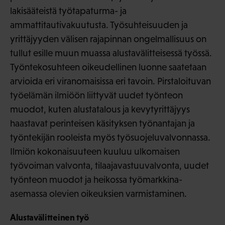
lakisääteistä työtapaturma- ja
ammattitautivakuutusta. Työsuhteisuuden ja
yrittäjyyden välisen rajapinnan ongelmallisuus on
tullut esille muun muassa alustavälitteisessä työssä.
Työntekosuhteen oikeudellinen luonne saatetaan
arvioida eri viranomaisissa eri tavoin. Pirstaloituvan
työelämän ilmiöön liittyvät uudet työnteon
muodot, kuten alustatalous ja kevytyrittäjyys
haastavat perinteisen käsityksen työnantajan ja
työntekijän rooleista myös työsuojeluvalvonnassa.
Ilmiön kokonaisuuteen kuuluu ulkomaisen
työvoiman valvonta, tilaajavastuuvalvonta, uudet
työnteon muodot ja heikossa työmarkkina-
asemassa olevien oikeuksien varmistaminen.
Alustavälitteinen työ