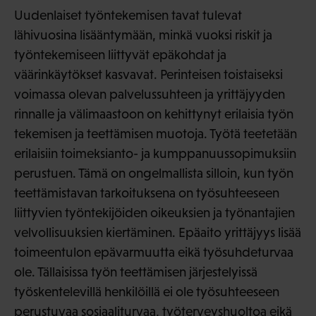
Uudenlaiset työntekemisen tavat tulevat
lähivuosina lisääntymään, minkä vuoksi riskit ja
työntekemiseen liittyvät epäkohdat ja
väärinkäytökset kasvavat. Perinteisen toistaiseksi
voimassa olevan palvelussuhteen ja yrittäjyyden
rinnalle ja välimaastoon on kehittynyt erilaisia työn
tekemisen ja teettämisen muotoja. Työtä teetetään
erilaisiin toimeksianto- ja kumppanuussopimuksiin
perustuen. Tämä on ongelmallista silloin, kun työn
teettämistavan tarkoituksena on työsuhteeseen
liittyvien työntekijöiden oikeuksien ja työnantajien
velvollisuuksien kiertäminen. Epäaito yrittäjyys lisää
toimeentulon epävarmuutta eikä työsuhdeturvaa
ole. Tällaisissa työn teettämisen järjestelyissä
työskentelevillä henkilöillä ei ole työsuhteeseen
perustuvaa sosiaaliturvaa, työterveyshuoltoa eikä