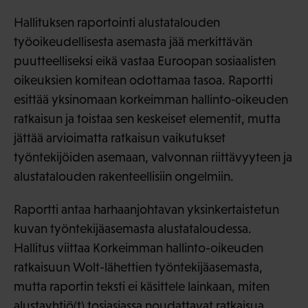
Hallituksen raportointi alustatalouden
työoikeudellisesta asemasta jää merkittävän
puutteelliseksi eikä vastaa Euroopan sosiaalisten
oikeuksien komitean odottamaa tasoa. Raportti
esittää yksinomaan korkeimman hallinto‑oikeuden
ratkaisun ja toistaa sen keskeiset elementit, mutta
jättää arvioimatta ratkaisun vaikutukset
työntekijöiden asemaan, valvonnan riittävyyteen ja
alustatalouden rakenteellisiin ongelmiin.
Raportti antaa harhaanjohtavan yksinkertaistetun
kuvan työntekijäasemasta alustataloudessa.
Hallitus viittaa Korkeimman hallinto-oikeuden
ratkaisuun Wolt-lähettien työntekijäasemasta,
mutta raportin teksti ei käsittele lainkaan, miten
alustayhtiö(t) tosiasiassa noudattavat ratkaisua,