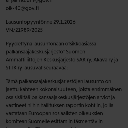
kirjaamo.um@gov.fi
oik-40@gov.fi
Lausuntopyyntönne 29.1.2026
VN/21989/2025
Pyydettynä lausuntonaan otsikkoasiassa
palkansaajakeskusjärjestöt Suomen
Ammattiliittojen Keskusjärjestö SAK ry, Akava ry ja
STTK ry lausuvat seuraavaa:
Tämä palkansaajakeskusjärjestöjen lausunto on
jaettu kahteen kokonaisuuteen, joista ensimmäinen
osa sisältää palkansaajakeskusjärjestöjen arviot ja
vastineet niihin hallituksen raportin kohtiin, joilla
vastataan Euroopan sosiaalisten oikeuksien
komitean Suomelle esittämiin täsmentäviin