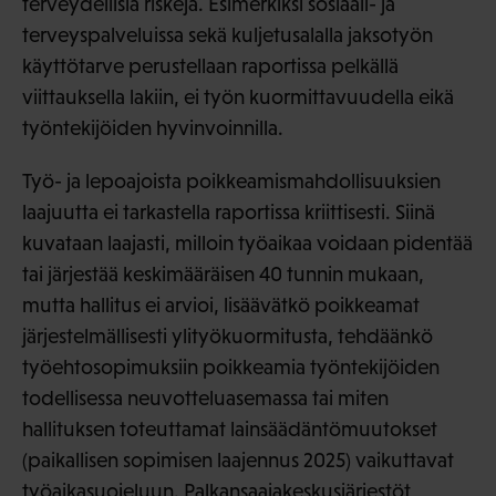
terveydellisiä riskejä. Esimerkiksi sosiaali- ja
terveyspalveluissa sekä kuljetusalalla jaksotyön
käyttötarve perustellaan raportissa pelkällä
viittauksella lakiin, ei työn kuormittavuudella eikä
työntekijöiden hyvinvoinnilla.
Työ- ja lepoajoista poikkeamismahdollisuuksien
laajuutta ei tarkastella raportissa kriittisesti. Siinä
kuvataan laajasti, milloin työaikaa voidaan pidentää
tai järjestää keskimääräisen 40 tunnin mukaan,
mutta hallitus ei arvioi, lisäävätkö poikkeamat
järjestelmällisesti ylityökuormitusta, tehdäänkö
työehtosopimuksiin poikkeamia työntekijöiden
todellisessa neuvotteluasemassa tai miten
hallituksen toteuttamat lainsäädäntömuutokset
(paikallisen sopimisen laajennus 2025) vaikuttavat
työaikasuojeluun. Palkansaajakeskusjärjestöt