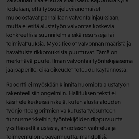
valvonnan tilaa ei kuvata lainkaan. Raportissa kyllä
todetaan, että työsuojeluviranomaiset
muodostavat parhaillaan valvontalinjauksiaan,
mutta ei esitä alustatyön valvontaa koskevia
konkreettisia suunnitelmia eikä resursseja tai
toimivaltuuksia. Myös tiedot valvonnan määristä ja
havaituista rikkomuksista puuttuvat. Tämä on
merkittävä puute. Ilman valvontaa työntekijäasema
jää paperille, eikä oikeudet toteudu käytännössä.
Raportti ei myöskään kiinnitä huomiota alustatyön
rakenteellisiin ongelmiin. Hallituksen teksti ei
käsittele keskeisiä riskejä, kuten alustatalouden
työnjohtoalgoritmien vaikutusta työsuhteen
tunnusmerkkeihin, työntekijöiden riippuvuutta
yksittäisestä alustasta, ansiotason vaihtelua ja
toimeentulon epävarmuutta, mahdollisia