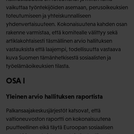
vaikuttaa työntekijöiden asemaan, perusoikeuksien
toteutumiseen ja yhteiskunnalliseen
yhdenvertaisuuteen. Kokonaisuutena kahden osan
rakenne varmistaa, että komitealle välittyy sekä
artiklakohtaisesti täsmällinen arvio hallituksen
vastauksista että laajempi, todellisuutta vastaava
kuva Suomen tämänhetkisestä sosiaalisten ja
työelämäoikeuksien tilasta.
OSA I
Yleinen arvio hallituksen raportista
Palkansaajakeskusjärjestöt katsovat, että
valtioneuvoston raportti on kokonaisuutena
puutteellinen eikä täytä Euroopan sosiaalisen