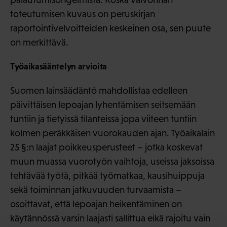
toteutumisen kuvaus on peruskirjan
raportointivelvoitteiden keskeinen osa, sen puute
on merkittävä.
Työaikasääntelyn arvioita
Suomen lainsäädäntö mahdollistaa edelleen
päivittäisen lepoajan lyhentämisen seitsemään
tuntiin ja tietyissä tilanteissa jopa viiteen tuntiin
kolmen peräkkäisen vuorokauden ajan. Työaikalain
25 §:n laajat poikkeusperusteet – jotka koskevat
muun muassa vuorotyön vaihtoja, useissa jaksoissa
tehtävää työtä, pitkää työmatkaa, kausihuippuja
sekä toiminnan jatkuvuuden turvaamista –
osoittavat, että lepoajan heikentäminen on
käytännössä varsin laajasti sallittua eikä rajoitu vain