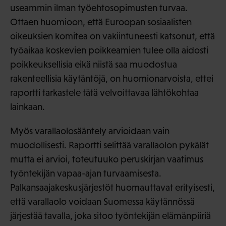
useammin ilman työehtosopimusten turvaa.
Ottaen huomioon, että Euroopan sosiaalisten
oikeuksien komitea on vakiintuneesti katsonut, että
työaikaa koskevien poikkeamien tulee olla aidosti
poikkeuksellisia eikä niistä saa muodostua
rakenteellisia käytäntöjä, on huomionarvoista, ettei
raportti tarkastele tätä velvoittavaa lähtökohtaa
lainkaan.
Myös varallaolosääntely arvioidaan vain
muodollisesti. Raportti selittää varallaolon pykälät
mutta ei arvioi, toteutuuko peruskirjan vaatimus
työntekijän vapaa-ajan turvaamisesta.
Palkansaajakeskusjärjestöt huomauttavat erityisesti,
että varallaolo voidaan Suomessa käytännössä
järjestää tavalla, joka sitoo työntekijän elämänpiiriä