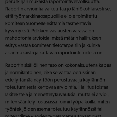
peruskirjan mukaista raportointivelvollisuutta.
Raportin arviointia vaikeuttaa jo lähtökohtaisesti se,
että työmarkkinaosapuolille ei ole toimitettu
komitean Suomelle esittämiä täsmentäviä
kysymyksiä. Pelkkien vastausten varassa on
mahdotonta arvioida, missä määrin hallituksen
esitys vastaa komitean tietotarpeisiin ja kuinka
asianmukaista ja kattavaa raportointi todella on.
Raportin sisällöllinen taso on kokonaisuutena kapea
ja normilähtöinen, eikä se vastaa peruskirjan
edellyttämää näyttöön perustuvaa ja käytännön
toteutumisesta kertovaa arviointia. Hallitus toistaa
lakitekstejä ja menettelykuvauksia, mutta ei arvioi,
miten sääntely tosiasiassa toimii työpaikoilla, miten
työntekijöiden asema toteutuu käytännössä tai
miten viime vuosien työelämämuutokset ovat