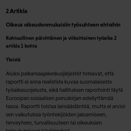
2 Artikla
Oikeus oikeudenmukaisiin työsuhteen ehtoihin
Kohtuullinen päivittäinen ja viikoittainen työaika 2
artikla 1 kohta
Yleistä
Aluksi palkansaajakeskusjärjestöt toteavat, että
raportti ei anna realistista kuvaa suomalaisesta
työaikasuojelusta, eikä hallituksen raportointi täytä
Euroopan sosiaalisen peruskirjan edellyttämää
tasoa. Raportti toistaa lainsäädäntöä, mutta ei arvioi
sen vaikutuksia työntekijöiden jaksamiseen,
terveyteen, turvallisuuteen tai oikeuksien
toteutumiseen käytännössä.