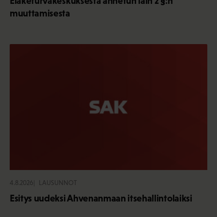
Eläketurvakeskuksesta annetun lain 2 §:n
muuttamisesta
4.8.2026
LAUSUNNOT
Esitys uudeksi Ahvenanmaan itsehallintolaiksi