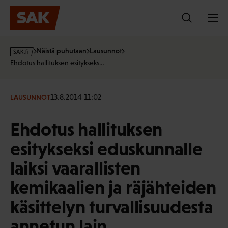
Hyppää
sisältöön
s
Näistä puhutaan
Lausunnot
a
Ehdotus hallituksen esitykseks…
k
·
f
13.8.2014 11:02
LAUSUNNOT
i
Ehdotus hallituksen
esitykseksi eduskunnalle
laiksi vaarallisten
kemikaalien ja räjähteiden
käsittelyn turvallisuudesta
annetun lain