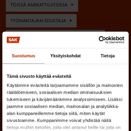
n
)
TÖISSÄ AMMATTILIITOSSA
e
n
TYÖNANTAJAN EDUSTAJA
)
MUU KIINNOSTUS TYÖELÄMÄASIOIHIN
Suostumus
Yksityiskohdat
Tietoja
(
Millä kielellä haluat uutiskirjeesi
P
Tämä sivusto käyttää evästeitä
SUOMI
RUOTSI
a
Käytämme evästeitä tarjoamamme sisällön ja mainosten
k
räätälöimiseen, sosiaalisen median ominaisuuksien
o
tukemiseen ja kävijämäärämme analysoimiseen. Lisäksi
(
Hyväksyn tietojeni tallentamisen ja käsittelyn
jaamme sosiaalisen median, mainosalan ja analytiikka-
P
l
SAK:n viestintärekisterin
mukaisesti *
alan kumppaneillemme tietoja siitä, miten käytät
a
l
sivustoamme. Kumppanimme voivat yhdistää näitä
k
i
tietoja muihin tietoihin, joita olet antanut heille tai joita on