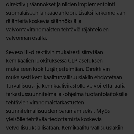
direktiivi) säännökset ja niiden implementointi
suomalaiseen lainsäädäntöön. Lisäksi tarkennetaan
räjähteitä koskevia säännöksiä ja
valvontaviranomaisten tehtäviä räjähteiden
valvonnan osalta.
Seveso III-direktiivin mukaisesti siirrytään
kemikaalien luokituksessa CLP-asetuksen
mukaiseen luokitusjärjestelmään. Direktiivin
mukaisesti kemikaaliturvallisuuslakiin ehdotetaan
Turvallisuus- ja kemikaalivirastolle velvoitetta laatia
tarkastussuunnitelma ja -ohjelma tuotantolaitoksille
tehtävien viranomaistarkastusten
suunnitelmallisuuden parantamiseksi. Myös
yleisölle tehtävää tiedottamista koskevia
velvollisuuksia lisätään. Kemikaaliturvallisuuslakiin