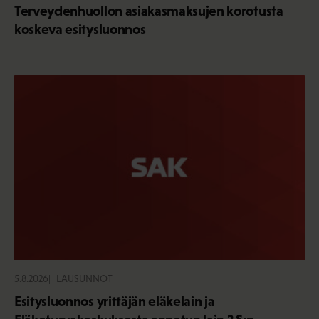
Terveydenhuollon asiakasmaksujen korotusta
koskeva esitysluonnos
5.8.2026
LAUSUNNOT
Esitysluonnos yrittäjän eläkelain ja