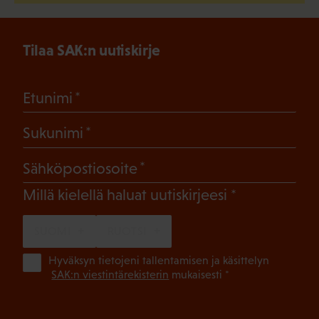
Tilaa SAK:n uutiskirje
(Pakollinen)
Etunimi
(Pakollinen)
Sukunimi
(Pakollinen)
Sähköpostiosoite
(Pakollinen)
Millä kielellä haluat uutiskirjeesi
SUOMI
RUOTSI
(Pa
Hyväksyn tietojeni tallentamisen ja käsittelyn
SAK:n viestintärekisterin
mukaisesti *