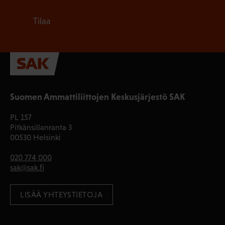
Tilaa
Suomen Ammattiliittojen Keskusjärjestö SAK
PL 157
Pitkänsillanranta 3
00530 Helsinki
020 774 000
sak@sak.fi
LISÄÄ YHTEYSTIETOJA