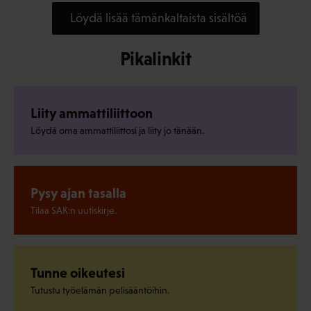
Löydä lisää tämänkaltaista sisältöä
Pikalinkit
Liity ammattiliittoon
Löydä oma ammattiliittosi ja liity jo tänään.
Pysy ajan tasalla
Tilaa SAK:n uutiskirje.
Tunne oikeutesi
Tutustu työelämän pelisääntöihin.