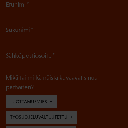
(
Etunimi
P
a
(
Sukunimi
k
P
o
a
l
(
Sähköpostiosoite
k
l
P
o
i
a
l
Mikä tai mitkä näistä kuvaavat sinua
n
k
l
parhaiten?
e
o
i
n
l
LUOTTAMUSMIES
n
)
l
e
TYÖSUOJELUVALTUUTETTU
i
n