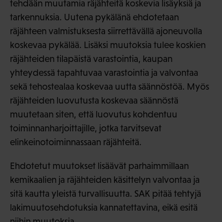
tehdään muutamia räjähteitä koskevia lisäyksiä ja
tarkennuksia. Uutena pykälänä ehdotetaan
räjähteen valmistuksesta siirrettävällä ajoneuvolla
koskevaa pykälää. Lisäksi muutoksia tulee koskien
räjähteiden tilapäistä varastointia, kaupan
yhteydessä tapahtuvaa varastointia ja valvontaa
sekä tehostealaa koskevaa uutta säännöstöä. Myös
räjähteiden luovutusta koskevaa säännöstä
muutetaan siten, että luovutus kohdentuu
toiminnanharjoittajille, jotka tarvitsevat
elinkeinotoiminnassaan räjähteitä.
Ehdotetut muutokset lisäävät parhaimmillaan
kemikaalien ja räjähteiden käsittelyn valvontaa ja
sitä kautta yleistä turvallisuutta. SAK pitää tehtyjä
lakimuutosehdotuksia kannatettavina, eikä esitä
niihin muutoksia.