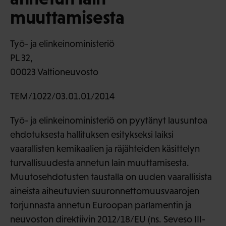
muuttamisesta
Työ- ja elinkeinoministeriö
PL 32,
00023 Valtioneuvosto
TEM/1022/03.01.01/2014
Työ- ja elinkeinoministeriö on pyytänyt lausuntoa
ehdotuksesta hallituksen esitykseksi laiksi
vaarallisten kemikaalien ja räjähteiden käsittelyn
turvallisuudesta annetun lain muuttamisesta.
Muutosehdotusten taustalla on uuden vaarallisista
aineista aiheutuvien suuronnettomuusvaarojen
torjunnasta annetun Euroopan parlamentin ja
neuvoston direktiivin 2012/18/EU (ns. Seveso III-