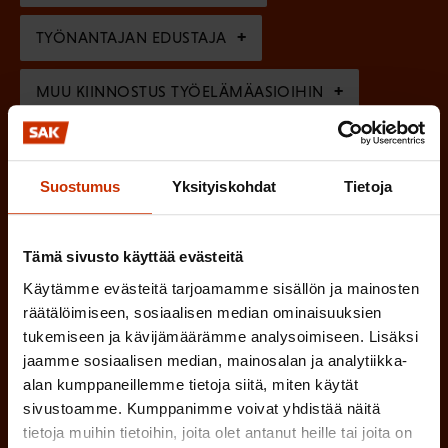
e
n
TYÖNANTAJAN EDUSTAJA
)
MUU KIINNOSTUS TYÖELÄMÄASIOIHIN
(
Millä kielellä haluat uutiskirjeesi
Suostumus
Yksityiskohdat
Tietoja
P
SUOMI
RUOTSI
a
Tämä sivusto käyttää evästeitä
k
Käytämme evästeitä tarjoamamme sisällön ja mainosten
o
(
Hyväksyn tietojeni tallentamisen ja käsittelyn
räätälöimiseen, sosiaalisen median ominaisuuksien
P
l
tukemiseen ja kävijämäärämme analysoimiseen. Lisäksi
SAK:n viestintärekisterin
mukaisesti *
jaamme sosiaalisen median, mainosalan ja analytiikka-
a
l
alan kumppaneillemme tietoja siitä, miten käytät
k
i
sivustoamme. Kumppanimme voivat yhdistää näitä
o
tietoja muihin tietoihin, joita olet antanut heille tai joita on
n
l