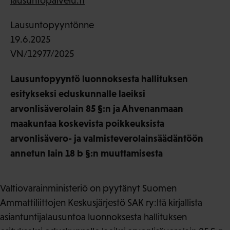
lausuntopalvelu.fi
Lausuntopyyntönne
19.6.2025
VN/12977/2025
Lausuntopyyntö luonnoksesta hallituksen
esitykseksi eduskunnalle laeiksi
arvonlisäverolain 85 §:n ja Ahvenanmaan
maakuntaa koskevista poikkeuksista
arvonlisävero- ja valmisteverolainsäädäntöön
annetun lain 18 b §:n muuttamisesta
Valtiovarainministeriö on pyytänyt Suomen
Ammattiliittojen Keskusjärjestö SAK ry:ltä kirjallista
asiantuntijalausuntoa luonnoksesta hallituksen