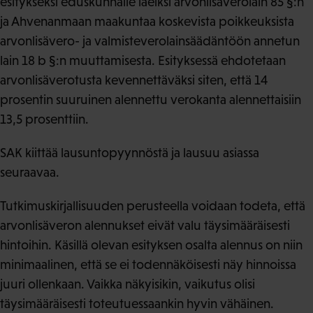
esitykseksi eduskunnalle laeiksi arvonlisäverolain 85 §:n
ja Ahvenanmaan maakuntaa koskevista poikkeuksista
arvonlisävero- ja valmisteverolainsäädäntöön annetun
lain 18 b §:n muuttamisesta. Esityksessä ehdotetaan
arvonlisäverotusta kevennettäväksi siten, että 14
prosentin suuruinen alennettu verokanta alennettaisiin
13,5 prosenttiin.
SAK kiittää lausuntopyynnöstä ja lausuu asiassa
seuraavaa.
Tutkimuskirjallisuuden perusteella voidaan todeta, että
arvonlisäveron alennukset eivät valu täysimääräisesti
hintoihin. Käsillä olevan esityksen osalta alennus on niin
minimaalinen, että se ei todennäköisesti näy hinnoissa
juuri ollenkaan. Vaikka näkyisikin, vaikutus olisi
täysimääräisesti toteutuessaankin hyvin vähäinen.