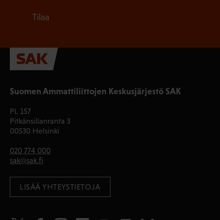
Tilaa
Suomen Ammattiliittojen Keskusjärjestö SAK
PL 157
Pitkänsillanranta 3
00530 Helsinki
020 774 000
sak@sak.fi
LISÄÄ YHTEYSTIETOJA