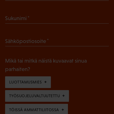
P
a
(
Sukunimi
k
P
o
a
l
(
Sähköpostiosoite
k
l
P
o
i
a
l
Mikä tai mitkä näistä kuvaavat sinua
n
k
l
parhaiten?
e
o
i
n
l
LUOTTAMUSMIES
n
)
l
e
TYÖSUOJELUVALTUUTETTU
i
n
n
)
TÖISSÄ AMMATTILIITOSSA