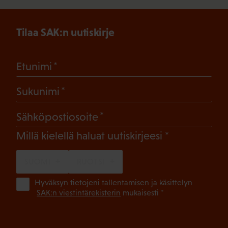
Tilaa SAK:n uutiskirje
(Pakollinen)
Etunimi
(Pakollinen)
Sukunimi
(Pakollinen)
Sähköpostiosoite
(Pakollinen)
Millä kielellä haluat uutiskirjeesi
SUOMI
RUOTSI
(Pa
Hyväksyn tietojeni tallentamisen ja käsittelyn
SAK:n viestintärekisterin
mukaisesti *