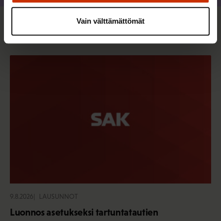
Vain välttämättömät
Sinua saattaa myös kiinnostaa
9.8.2026
LAUSUNNOT
Luonnos asetukseksi tartuntatautien