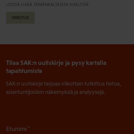
LÖYDÄ LISÄÄ TÄMÄNKALTAISTA SISÄLTÖÄ:
VEROTUS
Tilaa SAK:n uutiskirje ja pysy kartalla
tapahtumista
SAK:n uutiskirje tarjoaa viikottain tutkittua tietoa,
asiantuntijoiden näkemyksiä ja analyysejä.
(
Etunimi