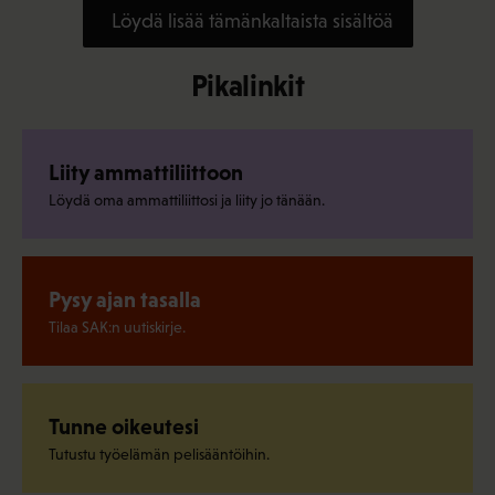
Löydä lisää tämänkaltaista sisältöä
Pikalinkit
Liity ammattiliittoon
Löydä oma ammattiliittosi ja liity jo tänään.
Pysy ajan tasalla
Tilaa SAK:n uutiskirje.
Tunne oikeutesi
Tutustu työelämän pelisääntöihin.