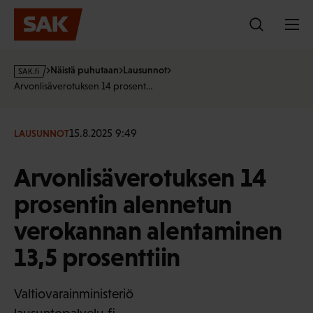
Hyppää
sisältöön
s
Näistä puhutaan
Lausunnot
a
Arvonlisäverotuksen 14 prosent…
k
·
f
15.8.2025 9:49
LAUSUNNOT
i
Arvonlisäverotuksen 14
prosentin alennetun
verokannan alentaminen
13,5 prosenttiin
Valtiovarainministeriö