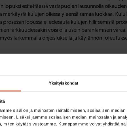
in lopuksi esitettäessä vastapuolen lausunnolla oikeudenk
a merkitystä kulujen ollessa yleensä samaa luokkaa. Kulu
sta prosessin lopussa ei edesauta kulujen hillitsemistä pr
mien tarkkuudessakin voisi olla usein parantamisen vara
 myös tarkemmalla ohjeistuksella ja käytännön toteutuksella
 hillitsemisessä tärkeä rooli on myös tuomioistuinlaitoks
jä- oikeuksissa on käsityksemme mukaan vähennetty erikoi
oihin tuomarikohtaisesti tai osastojen osalta. Kokemuks
ojen tai käräjätuomareiden keskittyminen tietyn alan asio
Yksityiskohdat
ään tätä kautta kokonaiskuluja asianosaistenkin osalta. 
keudellisissa asioissa lainsäädännön erityisluonne huomio
itä
tumista/keskittymistä ko. asioihin.
mme sisällön ja mainosten räätälöimiseen, sosiaalisen median
iseen. Lisäksi jaamme sosiaalisen median, mainosalan ja analy
myös lausunnoille ja jatkokäsittelyille myönnetyt pitkähkö
, miten käytät sivustoamme. Kumppanimme voivat yhdistää näitä t