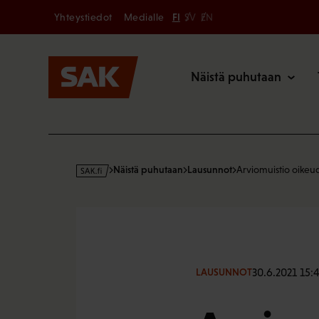
Secondary
Hyppää
Yhteystiedot
Medialle
FI
SV
EN
sisältöön
Päävalikk
Näistä puhutaan
s
Näistä puhutaan
Lausunnot
Arviomuistio oikeu
a
k
·
f
i
30.6.2021 15:
LAUSUNNOT