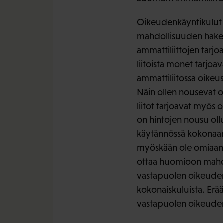
Oikeudenkäyntikulut o
mahdollisuuden hakea 
ammattiliittojen tarjo
liitoista monet tarjoa
ammattiliitossa oikeu
Näin ollen nousevat o
liitot tarjoavat myös
on hintojen nousu ollu
käytännössä kokonaan 
myöskään ole omiaan p
ottaa huomioon mahdol
vastapuolen oikeuden
kokonaiskuluista. Erä
vastapuolen oikeudenk