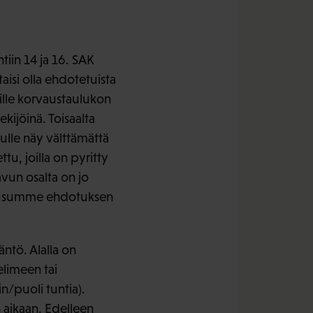
iin 14 ja 16. SAK
isi olla ehdotetuista
sille korvaustaulukon
kijöinä. Toisaalta
lle näy välttämättä
u, joilla on pyritty
vun osalta on jo
. Lausumme ehdotuksen
ntö. Alalla on
elimeen tai
n/puoli tuntia).
n aikaan. Edelleen