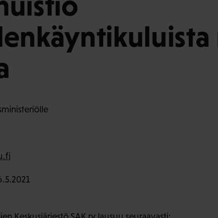
uistio
enkäyntikuluista r
a
ministeriölle
.fi
.5.2021
en Keskusjärjestö SAK ry lausuu seuraavasti: