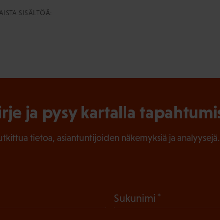
ISTA SISÄLTÖÄ:
irje ja pysy kartalla tapahtumi
tutkittua tietoa, asiantuntijoiden näkemyksiä ja analyysejä.
(
Sukunimi
P