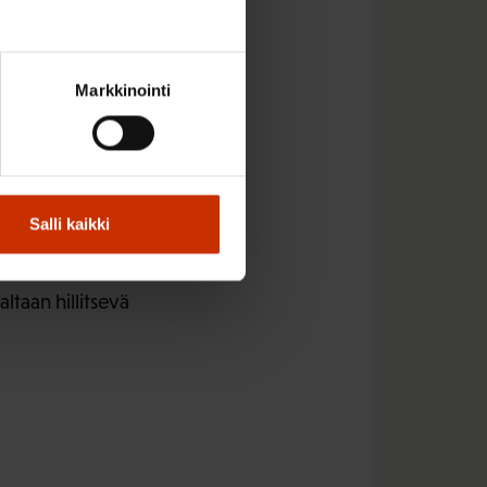
i vapaiden aikojen
ehittäminen ja
öresurssien määrällä
Markkinointi
tyy ruuhkien yms.
oikeutta
ei aina välttämättä
Salli kaikki
a- aloitteisesti
täisiin edellä
ltaan hillitsevä