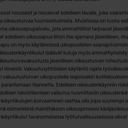
vat nousseet ja nousevat edelleen tavalla, joka vaaranta
oikeusturvaa tuomioistuimista. Muistiossa on tuotu esi
ama oikeusapupalvelu, jota ammattiliitot tarjoavat jäsenill
vat edelleen oikeusapua liiton itse ajamana jäsenilleen, 
sapu on myös käytännössä ulkopuolisten asianajotoimist
ikeudenkäyntikulut lisäävät kuluja myös ammattiyhdistys
 oikeusturvavakuutusta jäsenilleen oikeusturvan toteutust
t ilmeistä. Vakuutusyhtiöiden käytäntö rajata työoikeudel
vakuutusturvan ulkopuolelle laajoissakin kotitalouksien
arantamaan tilannetta. Edelleen oikeudenkäynnin riskiä 
lisen häviötilanteen vaikutus tuomittaviin oikeudenkäyn
käyntikulujen korvaaminen saattaa olla jopa suurempi 
änä esimerkkinä mainittakoon oikeusprosessi käräjäoikeud
äyntikulut tavanomaisessa työturvallisuusasiassa olivat y