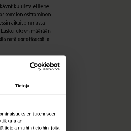
äyntikuluista ei liene
laskelmien esittäminen
osessin aikaisemmassa
a. Laskutuksen määrään
 niitä esitettäessä ja
en osaamisella ja sen
stumista esimerkiksi
emme mukaan
ihin lisää tehokkuutta
Tietoja
Lausumme tältä osin,
iden olisi hyvä edistää
 ominaisuuksien tukemiseen
tiikka-alan
t lykkäykset/lisäajat.
ietoja muihin tietoihin, joita