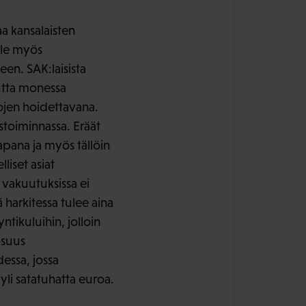
a kansalaisten
lle myös
een. SAK:laisista
mutta monessa
ojen hoidettavana.
toiminnassa. Eräät
apana ja myös tällöin
liset asiat
 vakuutuksissa ei
harkitessa tulee aina
tikuluihin, jolloin
osuus
essa, jossa
li satatuhatta euroa.