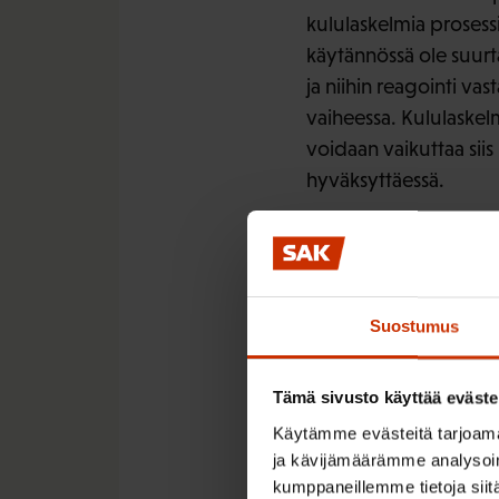
kululaskelmia prosess
käytännössä ole suurt
ja niihin reagointi va
vaiheessa. Kululaskel
voidaan vaikuttaa siis
hyväksyttäessä.
Oikeudenkäyntikulujen
keskittämisellä. Kärä
työoikeudellisiin asi
käräjäoikeuksien osast
Suostumus
ja on omiaan vähentäm
että esimerkiksi työoi
Tämä sivusto käyttää eväste
tuomarikunnan erikois
Käytämme evästeitä tarjoama
ja kävijämäärämme analysoim
Prosesseja venyttävät 
kumppaneillemme tietoja siitä