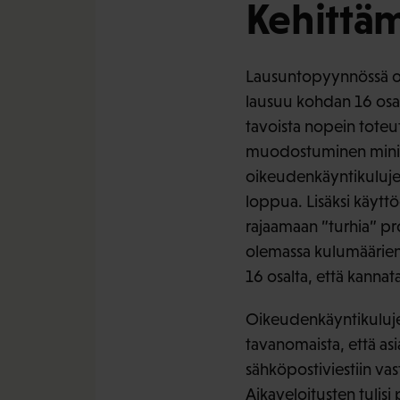
Kehittäm
Lausuntopyynnössä on 
lausuu kohdan 16 osal
tavoista nopein toteut
muodostuminen minimik
oikeudenkäyntikuluje
loppua. Lisäksi käyttö
rajaamaan ”turhia” pr
olemassa kulumäärien 
16 osalta, että kanna
Oikeudenkäyntikulujen
tavanomaista, että asi
sähköpostiviestiin vas
Aikaveloitusten tulisi