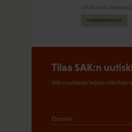
LÖYDÄ LISÄÄ TÄMÄNKALTA
YHDENVERTAISUUS
Tilaa SAK:n uutisk
SAK:n uutiskirje tarjoaa viikottain 
(
Etunimi
P