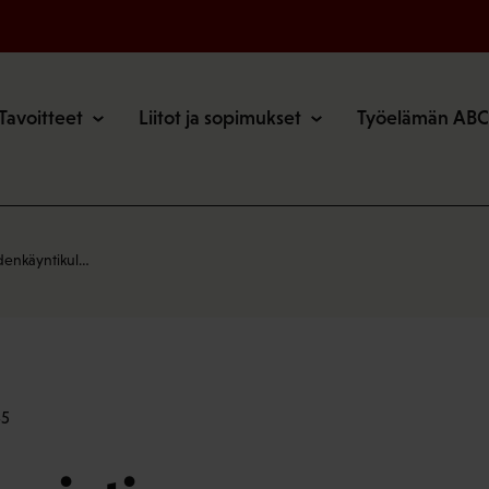
o
Tavoitteet
Liitot ja sopimukset
Työelämän ABC
denkäyntikul…
45