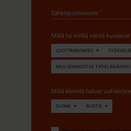
a
(
Sähköpostiosoite
k
P
o
a
l
Mikä tai mitkä näistä kuvaavat
k
l
o
LUOTTAMUSMIES
TYÖSUOJE
i
l
n
MUU KIINNOSTUS TYÖELÄMÄASIO
l
e
i
n
n
Millä kielellä haluat uutiskirjee
)
e
SUOMI
RUOTSI
n
)
Hyväksyn tietojeni tallentamis