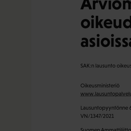
Arviom
oikeud
asioiss
SAK:n lausunto oikeus
Oikeusministeriö
www.lausuntopalvelu
Lausuntopyyntönne 6
VN/1347/2021
Suomen Ammattiliittoj