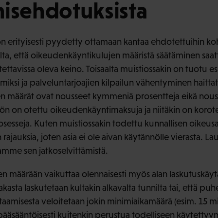
isehdotuksista
erityisesti pyydetty ottamaan kantaa ehdotettuihin koht
ta, että oikeudenkäyntikulujen määristä säätäminen saatta
ettavissa oleva keino. Toisaalta muistiossakin on tuotu e
si ja palveluntarjoajien kilpailun vähentyminen haittate
n määrät ovat nousseet kymmeniä prosentteja eikä nousu
ön on otettu oikeudenkäyntimaksuja ja niitäkin on korotett
osesseja. Kuten muistiossakin todettu kunnallisen oikeusa
rajauksia, joten asia ei ole aivan käytännölle vierasta
tamme sen jatkoselvittämistä.
 määrään vaikuttaa olennaisesti myös alan laskutuskäytä
akasta laskutetaan kultakin alkavalta tunnilta tai, että puh
taamisesta veloitetaan jokin minimiaikamäärä (esim. 15 mi
 pääsääntöisesti kuitenkin perustua todelliseen käytettyy