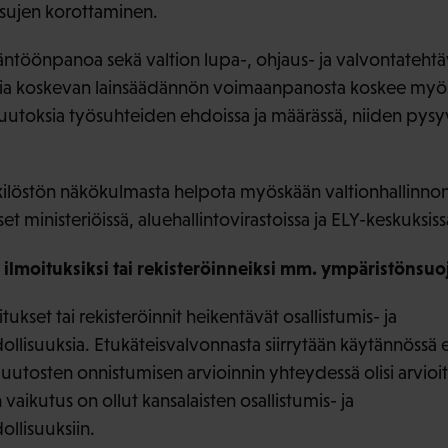
ksujen korottaminen.
äntöönpanoa sekä valtion lupa-, ohjaus- ja valvontatehtä
ia koskevan lainsäädännön voimaanpanosta koskee myös
uutoksia työsuhteiden ehdoissa ja määrässä, niiden pysy
kilöstön näkökulmasta helpota myöskään valtionhallinn
t ministeriöissä, aluehallintovirastoissa ja ELY-keskuksiss
 ilmoituksiksi tai rekisteröinneiksi mm. ympäristönsuo
tukset tai rekisteröinnit heikentävät osallistumis- ja
isuuksia. Etukäteisvalvonnasta siirrytään käytännös
muutosten onnistumisen arvioinnin yhteydessä olisi arvio
vaikutus on ollut kansalaisten osallistumis- ja
lisuuksiin.