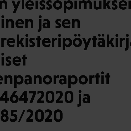
n yleissopimukse
linen ja sen
rekisteripöytäkir
iset
enpanoraportit
46472020 ja
85/2020