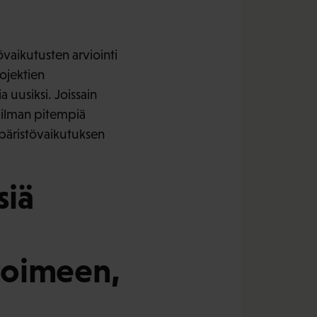
övaikutusten arviointi
ojektien
a uusiksi. Joissain
 ilman pitempiä
mpäristövaikutuksen
siä
 toimeen,