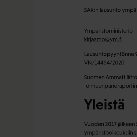
SAK:n lausunto ympäri
Ympäristöministeriö
kirjaamo@ym.fi
Lausuntopyyntönne 
VN/14464/2020
Suomen Ammattiliittoj
toimeenpanoraportin o
Yleistä
Vuoden 2017 jälkeen Su
ympäristöoikeuksiin su