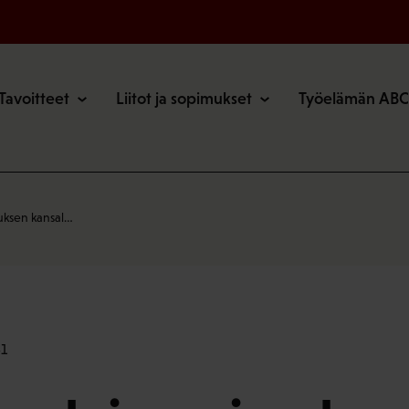
o
Tavoitteet
Liitot ja sopimukset
Työelämän ABC
uksen kansal…
41