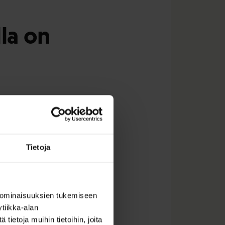
lla on
opimuksen
Tietoja
 ominaisuuksien tukemiseen
tus, jolla olisi
tiikka-alan
tuksen aikana
ietoja muihin tietoihin, joita
i rakentamisen