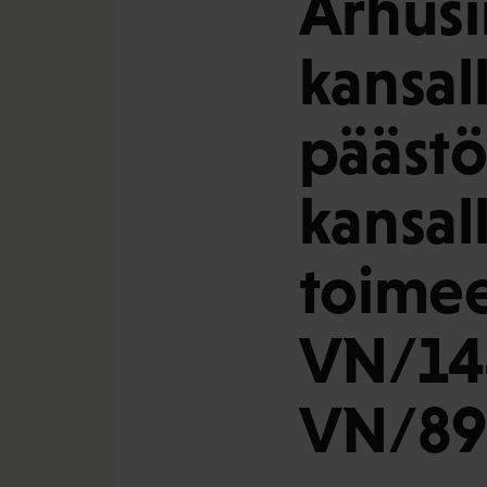
Århusi
kansal
päästö
kansall
toime
VN/14
VN/89