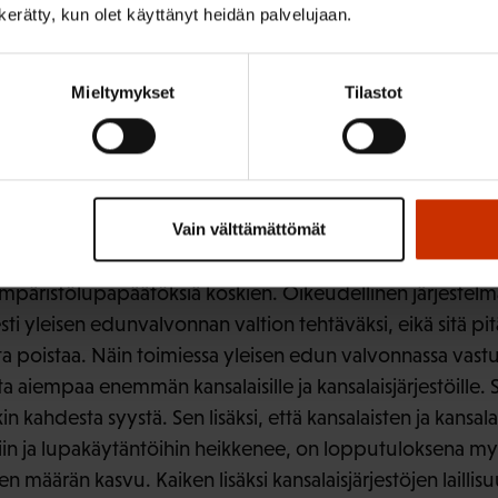
n kerätty, kun olet käyttänyt heidän palvelujaan.
vät ELY-keskuksilta kunnille. Myös ELY-keskusten kaavoje
alitusoikeutta kavennettiin.
Mieltymykset
Tilastot
stö SAK (huom. ei raportissa mainittu ”työntekijäsektorin
en osalta maakuntauudistuksesta, että siirtyminen aluehal
n viranomaiseen olisi osin perusteltua. Yhteistyötä lupa-
että jälkivalvontatehtäviä voisi tiivistää.
Vain välttämättömät
t suorittivat myös yleisen edun valvontatehtävää ympäristö
mpäristölupapäätöksiä koskien. Oikeudellinen järjestelmä
esti yleisen edunvalvonnan valtion tehtäväksi, eikä sitä pitä
a poistaa. Näin toimiessa yleisen edun valvonnassa vastuu
a aiempaa enemmän kansalaisille ja kansalaisjärjestöille.
n kahdesta syystä. Sen lisäksi, että kansalaisten ja kansala
in ja lupakäytäntöihin heikkenee, on lopputuloksena my
en määrän kasvu. Kaiken lisäksi kansalaisjärjestöjen lailli