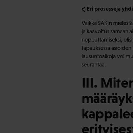
c) Eri prosesseja yh
Vaikka SAK:n mielestä 
ja kaavoitus samaan a
nopeuttamiseksi, olisi
tapauksessa asioiden 
lausuntoaikoja voi mu
seurantaa.
III. Mit
määräyks
kappalee
erityises