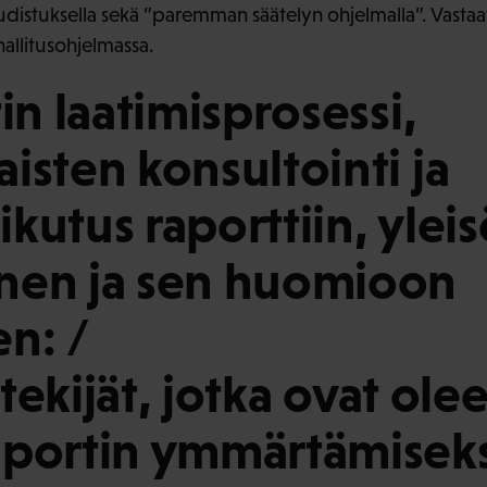
udistuksella sekä ”paremman säätelyn ohjelmalla”. Vastaa
hallitusohjelmassa.
in laatimisprosessi,
isten konsultointi ja
kutus raporttiin, ylei
nen ja sen huomioon
n: /
stekijät, jotka ovat olee
portin ymmärtämiseks