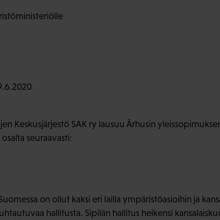
stöministeriölle
9.6.2020
en Keskusjärjestö SAK ry lausuu Århusin yleissopimuksen
salta seuraavasti:
omessa on ollut kaksi eri lailla ympäristöasioihin ja kans
htautuvaa hallitusta. Sipilän hallitus heikensi kansalais