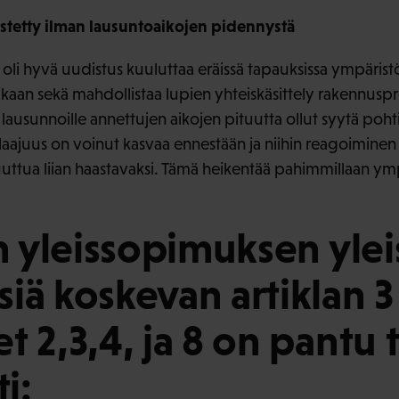
distetty ilman lausuntoaikojen pidennystä
oli hyvä uudistus kuuluttaa eräissä tapauksissa ympärist
ikaan sekä mahdollistaa lupien yhteiskäsittely rakennuspr
 lausunnoille annettujen aikojen pituutta ollut syytä pohti
laajuus on voinut kasvaa ennestään ja niihin reagoiminen
uttua liian haastavaksi. Tämä heikentää pahimmillaan y
en yleissopimuksen ylei
iä koskevan artiklan 3
t 2,3,4, ja 8 on pantu
ti: