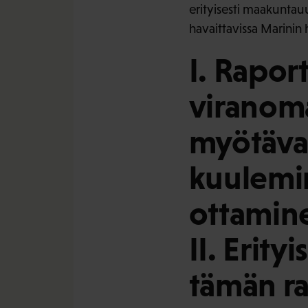
erityisesti maakuntau
havaittavissa Marinin 
I. Raport
viranoma
myötävai
kuulemi
ottamine
II. Erityi
tämän ra