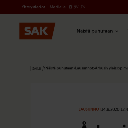
Secondary
Hyppää
Yhteystiedot
Medialle
FI
SV
EN
sisältöön
Päävalikk
Näistä puhutaan
s
Näistä puhutaan
Lausunnot
Århusin yleissopim
a
k
·
f
i
14.8.2020 12:
LAUSUNNOT