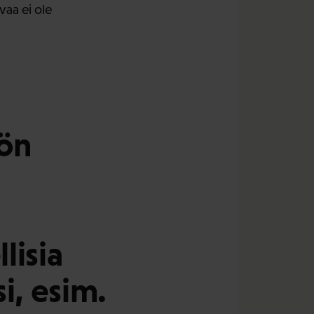
vaa ei ole
sön
llisia
i, esim.