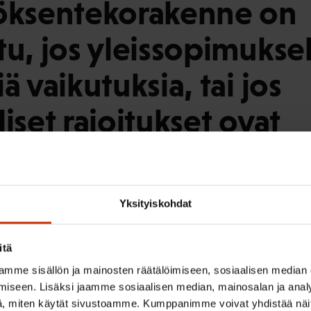
töksentekorakenne on
tu, jos yleissopimukse
ä vaikutuksia, tai jos
iset rajoitukset ovat
esti haitanneet yleiss
npanoa
Yksityiskohdat
mivaltaa kavennettiin osana maakuntauudistusta
itä
mme sisällön ja mainosten räätälöimiseen, sosiaalisen median
panoraportissa mainittiin valmisteilla oleva maakuntauudis
iseen. Lisäksi jaamme sosiaalisen median, mainosalan ja analy
ia ympäristöasioiden viranomaiskäsittelyyn. Sipilän halli
, miten käytät sivustoamme. Kumppanimme voivat yhdistää näitä t
ä poistettiin maakuntakaavojen vahvistustehtävä ja kaikk