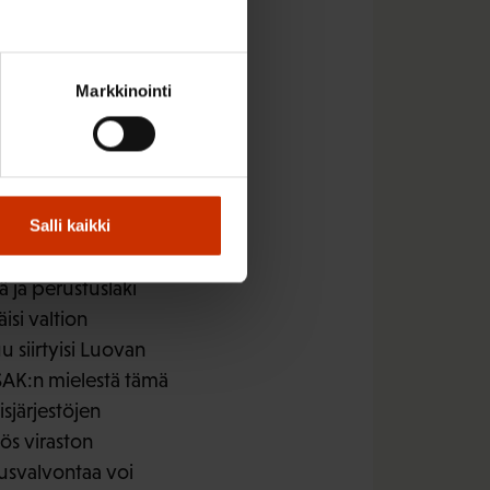
n ohjaustehtävä
Markkinointi
 keskusjärjestö”)
lintovirastoista ja
 ja valvontatoimessa
Salli kaikki
asioissa ja niillä oli
 ja perustuslaki
isi valtion
 siirtyisi Luovan
 SAK:n mielestä tämä
isjärjestöjen
ös viraston
suusvalvontaa voi