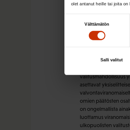
olet antanut heille tai joita o
poikkeusluvat siirtyi
poistettiin ja niiden v
Suostumuksen
Välttämätön
valinta
Palkansaajakeskusjärje
lausui ympäristöasioid
ELY-keskuksista yhtee
koskien sekä ennakko- 
Salli valitut
Toisaalta ELY-keskukse
valitusmahdollisuus y
asettavat yksiselitteis
valvontaviranomaiselt
omien päätösten osalt
on ongelmallista ainaki
luottamus viranomaisi
ulkopuolisten valitust