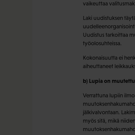
vaikeuttaa valitusma
Laki uudistuksen täyt
uudelleenorganisoint
Uudistus tarkoittaa m
työolosuhteissa.
Kokonaisuutta ei hen
aiheuttaneet leikkaukse
b) Lupia on muutettu
Verrattuna lupiin ilmoi
muutoksenhakumahdoll
jälkivalvontaan. Laki
myös sitä, mikä niiden 
muutoksenhakumahdol