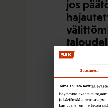
jos pää
hajautet
välittömi
taloudell
oleellis
toimee
Suostumus
a) ELY-keskusten toi
Tämä sivusto käyttää eväste
Käytämme evästeitä tarjoama
Jo edellisessä toimeen
ja kävijämäärämme analysoim
huomattavia vaikutuks
kumppaneillemme tietoja siitä
ympäristöministeriölt