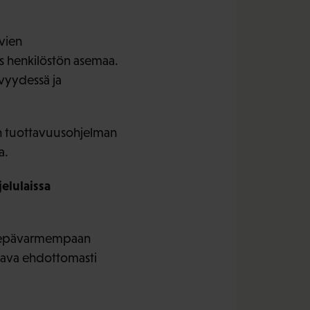
vien
 henkilöstön asemaa.
vyydessä ja
on tuottavuusohjelman
a.
jelulaissa
sä epävarmempaan
itava ehdottomasti