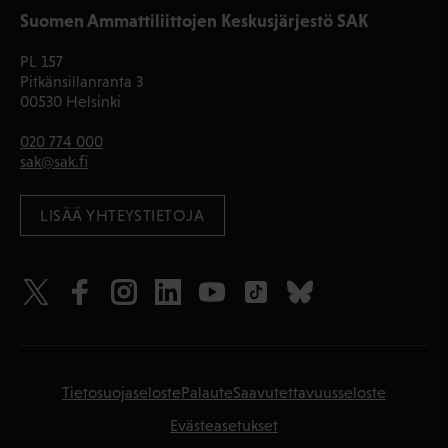
Suomen Ammattiliittojen Keskusjärjestö SAK
PL 157
Pitkänsillanranta 3
00530 Helsinki
020 774 000
sak@sak.fi
LISÄÄ YHTEYSTIETOJA
Tietosuojaseloste
Palaute
Saavutettavuusseloste
Evästeasetukset