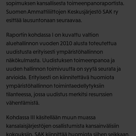
sopimuksen kansallisesta toimeenpanoraportista.
Suomen Ammattiliittojen Keskusjärjestö SAK ry
esittää lausuntonaan seuraavaa.
Raportin kohdassa I on kuvattu valtion
aluehallinnon vuoden 2010 alusta toteutettua
uudistusta erityisesti ympäristöhallinnon
näkökulmasta. Uudistuksen toimeenpanoa ja
uuden hallinnon toimivuutta on syytä seurata ja
arvioida. Erityisesti on kiinnitettävä huomiota
ympäristöhallinnon toimintaedellytyksiin
tilanteessa, jossa uudistus merkitsi resurssien
vähentämistä.
Kohdassa III käsitellään muun muassa
kansalaisjärjestöjen osallistumista kansainvälisiin
kokouksiin. SAK kiinnittää huomiota siihen seikkaan,