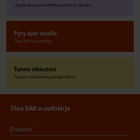
Löydä oma ammattiliittosi ja liity jo tänään.
Pysy ajan tasalla
Tilaa SAK:n uutiskirje.
Tunne oikeutesi
Tutustu työelämän pelisääntöihin.
Tilaa SAK:n uutiskirje
(Pakollinen)
Etunimi