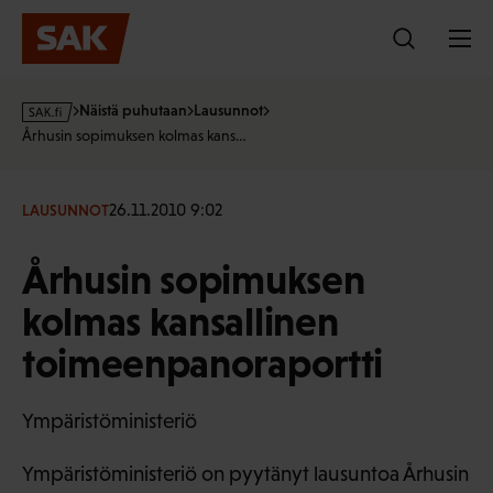
Hyppää
sisältöön
s
Näistä puhutaan
Lausunnot
a
Århusin sopimuksen kolmas kans…
k
·
f
26.11.2010 9:02
LAUSUNNOT
i
Århusin sopimuksen
kolmas kansallinen
toimeenpanoraportti
Ympäristöministeriö
Ympäristöministeriö on pyytänyt lausuntoa Århusin