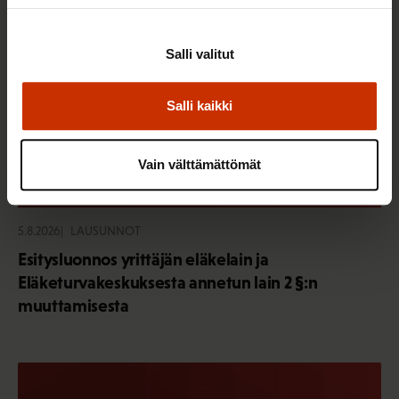
Salli valitut
Salli kaikki
Vain välttämättömät
5.8.2026
LAUSUNNOT
Esitysluonnos yrittäjän eläkelain ja
Eläketurvakeskuksesta annetun lain 2 §:n
muuttamisesta