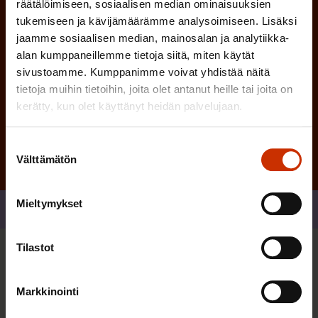
räätälöimiseen, sosiaalisen median ominaisuuksien
)
tukemiseen ja kävijämäärämme analysoimiseen. Lisäksi
jaamme sosiaalisen median, mainosalan ja analytiikka-
alan kumppaneillemme tietoja siitä, miten käytät
sivustoamme. Kumppanimme voivat yhdistää näitä
tietoja muihin tietoihin, joita olet antanut heille tai joita on
Tilaa
kerätty, kun olet käyttänyt heidän palvelujaan.
Suostumuksen
Välttämätön
valinta
Mieltymykset
Jaa
Tilastot
Sinua saattaa myös kiinnostaa
Markkinointi