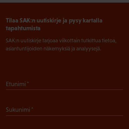
Tilaa SAK:n uutiskirje ja pysy kartalla
tapahtumista
SAK:n uutiskirje tarjoaa viikottain tutkittua tietoa,
asiantuntijoiden näkemyksiä ja analyysejä.
(
Etunimi
P
a
(
Sukunimi
k
P
o
a