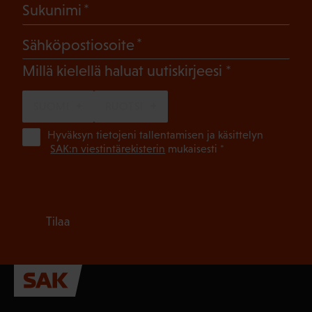
(Pakollinen)
Sukunimi
(Pakollinen)
Sähköpostiosoite
(Pakollinen)
Millä kielellä haluat uutiskirjeesi
SUOMI
RUOTSI
(Pa
Hyväksyn tietojeni tallentamisen ja käsittelyn
SAK:n viestintärekisterin
mukaisesti *
Tilaa