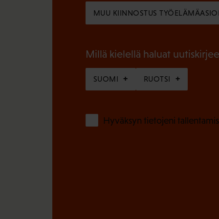
l
n
MUU KIINNOSTUS TYÖELÄMÄASIO
l
e
i
n
n
Millä kielellä haluat uutiskirjee
)
e
SUOMI
RUOTSI
n
)
Hyväksyn tietojeni tallentamis