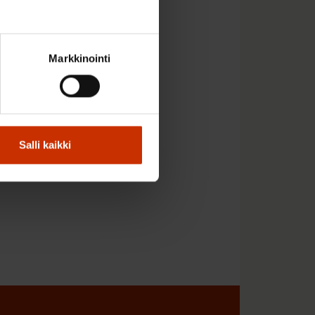
esta, kokoonpanosta ja
. Esitys pohjautuu
Markkinointi
Salli kaikki