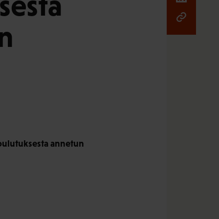
sesta
n
n
oulutuksesta annetun