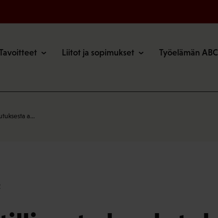
o
Tavoitteet
Liitot ja sopimukset
Työelämän ABC
utuksesta a…
2