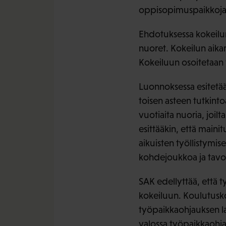
oppisopimuspaikkoja o
Ehdotuksessa kokeilun 
nuoret. Kokeilun aika
Kokeiluun osoitetaan 
Luonnoksessa esitetään
toisen asteen tutkint
vuotiaita nuoria, joil
esittääkin, että main
aikuisten työllistymis
kohdejoukkoa ja tavoi
SAK edellyttää, että 
kokeiluun. Koulutusko
työpaikkaohjauksen la
valossa työpaikkaohja