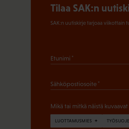
Tilaa SAK:n uutisk
SAK:n uutiskirje tarjoaa viikottain 
(
Etunimi
P
a
(
Sähköpostiosoite
k
P
o
a
l
Mikä tai mitkä näistä kuvaavat
k
l
o
LUOTTAMUSMIES
TYÖSUOJE
i