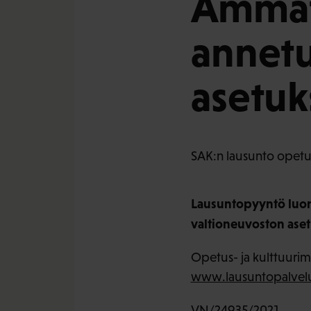
Ammati
annetu
asetu
SAK:n lausunto opetus-
Lausuntopyyntö luonn
valtioneuvoston ase
Opetus- ja kulttuurimi
www.lausuntopalvelu
VN/24935/2021