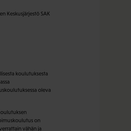
en Keskusjärjestö SAK
lisesta koulutuksesta
vassa
uskoulutuksessa oleva
skoulutuksen
opimuskoulutus on
verrattain vähän ja