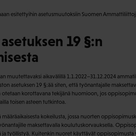
an esitettyihin asetusmuutoksiin Suomen Ammattiliittoj
asetuksen 19 §:n
isesta
n muutettavaksi aikavälillä 1.1.2022–31.12.2024 ammatil
ton asetuksen 19 §:ää siten, että työnantajalle maksetta
 otetaan korottavana tekijänä huomioon, jos oppisopim
ailla toisen asteen tutkintoa.
ä määräaikaisesta kokeilusta, jossa nuorten oppisopimu
yönantajille maksettavalla koulutuskorvauksella. Oppis
ä ja työllistyä. Kuitenkin nuoret käyttävät oppisopimusta 