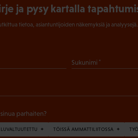
irje ja pysy kartalla tapahtumi
tutkittua tietoa, asiantuntijoiden näkemyksiä ja analyysejä.
(
Sukunimi
P
a
k
o
l
 sinua parhaiten?
l
LUVALTUUTETTU
TÖISSÄ AMMATTILIITOSSA
TY
i