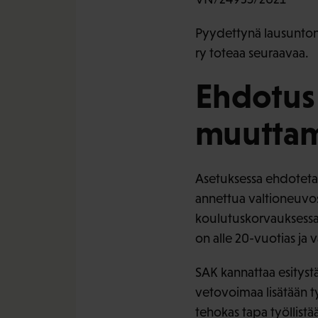
Pyydettynä lausuntona
ry toteaa seuraavaa.
Ehdotus 
muuttam
Asetuksessa ehdotetaa
annettua valtioneuvos
koulutuskorvauksessa
on alle 20-vuotias ja v
SAK kannattaa esityst
vetovoimaa lisätään t
tehokas tapa työllistä