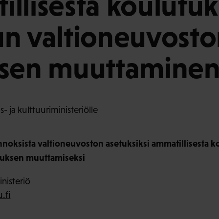
llisesta koulutuk
n valtioneuvosto
ksen muuttamine
 ja kulttuuriministeriölle
oksista valtioneuvoston asetuksiksi ammatillisesta k
tuksen muuttamiseksi
nisteriö
.fi