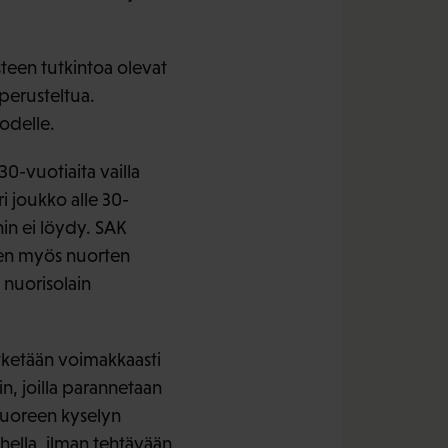
steen tutkintoa olevat
perusteltua.
odelle.
0-vuotiaita vailla
i joukko alle 30-
hin ei löydy. SAK
leen myös nuorten
 nuorisolain
tketään voimakkaasti
n, joilla parannetaan
tuoreen kyselyn
hella, ilman tehtävään