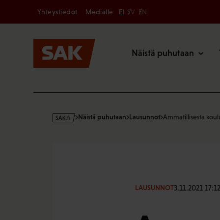
Secondary
Hyppää
Yhteystiedot
Medialle
FI
SV
EN
sisältöön
Päävalikk
Näistä puhutaan
s
Näistä puhutaan
Lausunnot
Ammatillisesta koul
a
k
·
f
i
3.11.2021 17:1
LAUSUNNOT