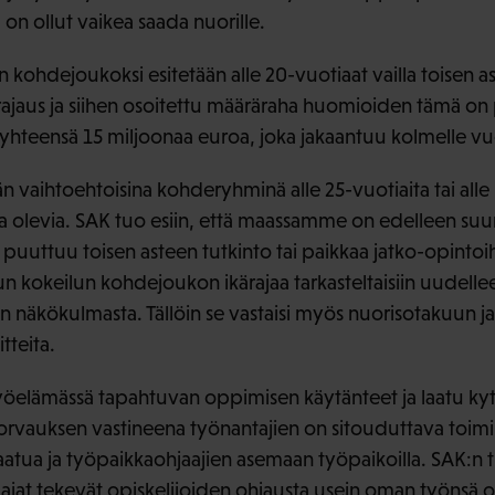
n ollut vaikea saada nuorille.
kohdejoukoksi esitetään alle 20-vuotiaat vailla toisen a
rajaus ja siihen osoitettu määräraha huomioiden tämä on 
yhteensä 15 miljoonaa euroa, joka jakaantuu kolmelle vu
 vaihtoehtoisina kohderyhminä alle 25-vuotiaita tai alle 3
oa olevia. SAK tuo esiin, että maassamme on edelleen suur
ta puuttuu toisen asteen tutkinto tai paikkaa jatko-opintoi
itun kokeilun kohdejoukon ikärajaa tarkasteltaisiin uudel
en näkökulmasta. Tällöin se vastaisi myös nuorisotakuun ja
tteita.
työelämässä tapahtuvan oppimisen käytänteet ja laatu ky
rvauksen vastineena työnantajien on sitouduttava toimii
atua ja työpaikkaohjaajien asemaan työpaikoilla. SAK:n 
ajat tekevät opiskelijoiden ohjausta usein oman työnsä o