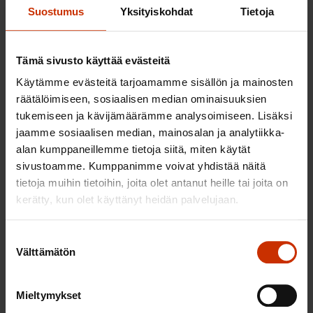
tutkintorakennetta koskevaa sääntelyä selkeytetään
Suostumus
Yksityiskohdat
Tietoja
ja kevennetään. SAK kuitenkin edellyttää, että
ammatillisten tutkintojen kehittämisessä
Tämä sivusto käyttää evästeitä
viranomaisille määriteltyjen tehtävien rinnalla
Käytämme evästeitä tarjoamamme sisällön ja mainosten
työelämällä tulee olla tiivis yhteys ja tosiasiallinen
räätälöimiseen, sosiaalisen median ominaisuuksien
mahdollisuus ammatillisten tutkintojen
tukemiseen ja kävijämäärämme analysoimiseen. Lisäksi
kehittämiseen. Tutkintojen perustetyöryhmät,
jaamme sosiaalisen median, mainosalan ja analytiikka-
niiden työskentelytavat sekä uudet työelämä-
alan kumppaneillemme tietoja siitä, miten käytät
toimikunnat yhdessä osaamisen
sivustoamme. Kumppanimme voivat yhdistää näitä
tietoja muihin tietoihin, joita olet antanut heille tai joita on
ennakointifoorumien kanssa tulee kytkeä osaksi
kerätty, kun olet käyttänyt heidän palvelujaan.
ammatillisten tutkintojen kehittämistä sekä
tutkintojen ja tutkinnon osien perusteiden
Suostumuksen
uudistamista.
Välttämätön
valinta
Ehdotus valtioneuvoston asetukseksi
opetus- ja kulttuuritoimen rahoituksesta
Mieltymykset