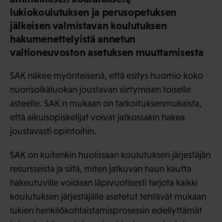
lukiokoulutuksen ja perusopetuksen
jälkeisen valmistavan koulutuksen
hakumenettelyistä annetun
valtioneuvoston asetuksen muuttamisesta
SAK näkee myönteisenä, että esitys huomio koko
nuorisoikäluokan joustavan siirtymisen toiselle
asteelle. SAK:n mukaan on tarkoituksenmukaista,
että aikuisopiskelijat voivat jatkossakin hakea
joustavasti opintoihin.
SAK on kuitenkin huolissaan koulutuksen järjestäjän
resursseista ja siitä, miten jatkuvan haun kautta
hakeutuville voidaan läpivuotisesti tarjota kaikki
koulutuksen järjestäjälle asetetut tehtävät mukaan
lukien henkilökohtaistamisprosessin edellyttämät