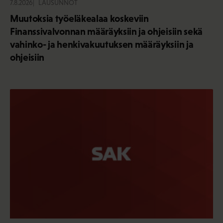
7.8.2026
LAUSUNNOT
Muutoksia työeläkealaa koskeviin
Finanssivalvonnan määräyksiin ja ohjeisiin sekä
vahinko- ja henkivakuutuksen määräyksiin ja
ohjeisiin