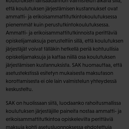
koulutuksen lainsäädännön valmistelun aikana sillä,
että koulutuksen järjestämisen kustannukset ovat
ammatti- ja erikoisammattitutkintokoulutuksessa
pienemmät kuin perustutkintokoulutuksessa.
Ammatti- ja erikoisammattitutkinnoista perittäviä
opiskelijamaksuja perusteltiin sillä, että koulutuksen
järjestäjät voivat tälläkin hetkellä periä kohtuullisia
opiskelijamaksuja ja kattaa niillä osa koulutuksen
järjestämisen kustannuksista. SAK huomauttaa, että
asetustekstissä esitetyn mukaisesta maksutason
korottamisesta ei ole lain valmistelun yhteydessä
keskusteltu.
SAK on huolissaan siitä, luodaanko rahoitusmallissa
koulutuksen järjestäjille paineita nostaa ammatti- ja
erikoisammattitutkintoa opiskelevilta perittäviä
maksuja kohti asetusluonnoksessa ehdotettuja