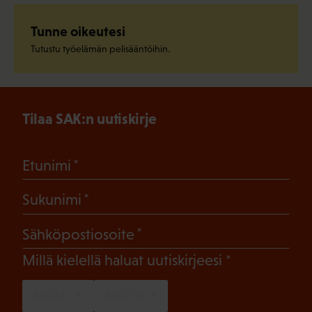
Tunne oikeutesi
Tutustu työelämän pelisääntöihin.
Tilaa SAK:n uutiskirje
(Pakollinen)
Etunimi
(Pakollinen)
Sukunimi
(Pakollinen)
Sähköpostiosoite
(Pakollinen)
Millä kielellä haluat uutiskirjeesi
SUOMI
RUOTSI