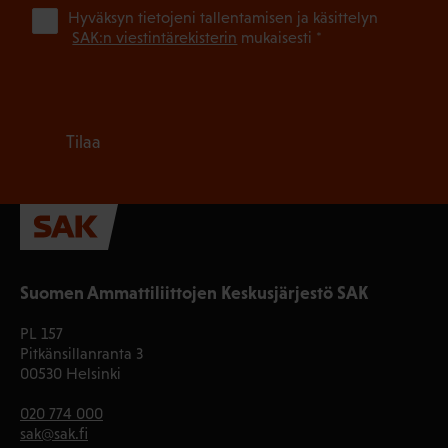
(Pa
Hyväksyn tietojeni tallentamisen ja käsittelyn
SAK:n viestintärekisterin
mukaisesti *
Tilaa
Suomen Ammattiliittojen Keskusjärjestö SAK
PL 157
Pitkänsillanranta 3
00530 Helsinki
020 774 000
sak@sak.fi