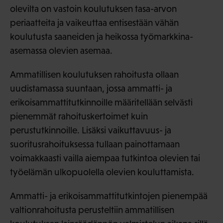
olevilta on vastoin koulutuksen tasa-arvon
periaatteita ja vaikeuttaa entisestään vähän
koulutusta saaneiden ja heikossa työmarkkina-
asemassa olevien asemaa.
Ammatillisen koulutuksen rahoitusta ollaan
uudistamassa suuntaan, jossa ammatti- ja
erikoisammattitutkinnoille määritellään selvästi
pienemmät rahoituskertoimet kuin
perustutkinnoille. Lisäksi vaikuttavuus- ja
suoritusrahoituksessa tullaan painottamaan
voimakkaasti vailla aiempaa tutkintoa olevien tai
työelämän ulkopuolella olevien kouluttamista.
Ammatti- ja erikoisammattitutkintojen pienempää
valtionrahoitusta perusteltiin ammatillisen