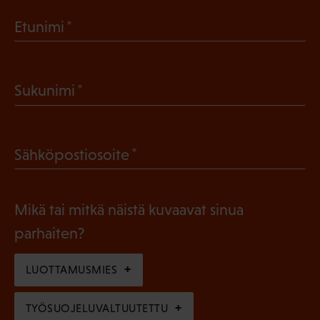
(
Etunimi
P
a
(
Sukunimi
k
P
o
a
l
(
Sähköpostiosoite
k
l
P
o
i
a
l
Mikä tai mitkä näistä kuvaavat sinua
n
k
l
parhaiten?
e
o
i
n
l
LUOTTAMUSMIES
n
)
l
e
TYÖSUOJELUVALTUUTETTU
i