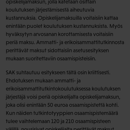
opiskelijamaksun, jolla katetaan osittain
koulutuksen järjestämisestä aiheutuvia
kustannuksia. Opiskelijamaksuilla voitaisiin kattaa
enintään puolet koulutuksen kustannuksista. Myös
hyväksytyn arvosanan korottamisesta voitaisiin
periä maksu. Ammatti- ja erikoisammattitutkinnosta
perittävät maksut sidottaisiin asetusesityksen
mukaan suoritettaviin osaamispisteisiin.
SAK suhtautuu esitykseen tältä osin kriittisesti.
Ehdotuksen mukaan ammatti- ja
erikoisammattitutkintokoulutuksessa koulutuksen
järjestäjä voisi periä opiskelijalta opiskelijamaksun,
joka olisi enintään 50 euroa osaamispistettä kohti.
Kun näiden tutkintotyyppien osaamispistemäärä
tulee vaihtelemaan 120 ja 210 osaamispisteen
välillä, nousisivat opiskelijalta perittävät maksut