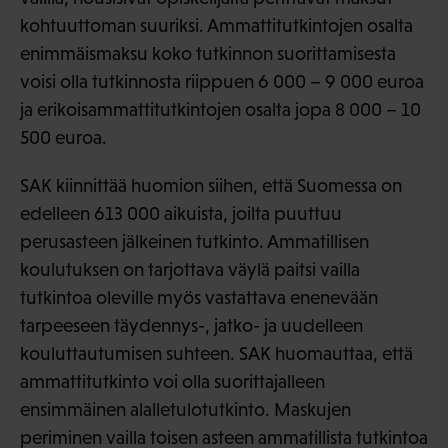
kohtuuttoman suuriksi. Ammattitutkintojen osalta
enimmäismaksu koko tutkinnon suorittamisesta
voisi olla tutkinnosta riippuen 6 000 – 9 000 euroa
ja erikoisammattitutkintojen osalta jopa 8 000 – 10
500 euroa.
SAK kiinnittää huomion siihen, että Suomessa on
edelleen 613 000 aikuista, joilta puuttuu
perusasteen jälkeinen tutkinto. Ammatillisen
koulutuksen on tarjottava väylä paitsi vailla
tutkintoa oleville myös vastattava enenevään
tarpeeseen täydennys-, jatko- ja uudelleen
kouluttautumisen suhteen. SAK huomauttaa, että
ammattitutkinto voi olla suorittajalleen
ensimmäinen alalletulotutkinto. Maskujen
periminen vailla toisen asteen ammatillista tutkintoa