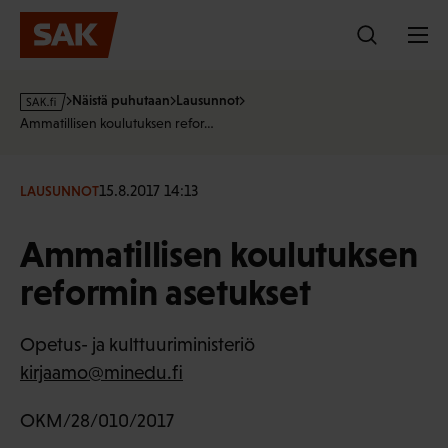
Hyppää
sisältöön
s
Näistä puhutaan
Lausunnot
a
Ammatillisen koulutuksen refor…
k
·
f
15.8.2017 14:13
LAUSUNNOT
i
Ammatillisen koulutuksen
reformin asetukset
Opetus- ja kulttuuriministeriö
kirjaamo@minedu.fi
OKM/28/010/2017