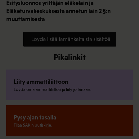
Esitysluonnos yrittäjän eläkelain ja
Eläketurvakeskuksesta annetun lain 2 §:n
muuttamisesta
Löydä lisää tämänkaltaista sisältöä
Pikalinkit
Liity ammattiliittoon
Löydä oma ammattiliittosi ja liity jo tänään.
Pysy ajan tasalla
Tilaa SAK:n uutiskirje.