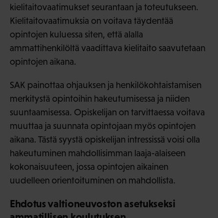
kielitaitovaatimukset seurantaan ja toteutukseen.
Kielitaitovaatimuksia on voitava täydentää
opintojen kuluessa siten, että alalla
ammattihenkilöltä vaadittava kielitaito saavutetaan
opintojen aikana.
SAK painottaa ohjauksen ja henkilökohtaistamisen
merkitystä opintoihin hakeutumisessa ja niiden
suuntaamisessa. Opiskelijan on tarvittaessa voitava
muuttaa ja suunnata opintojaan myös opintojen
aikana. Tästä syystä opiskelijan intressissä voisi olla
hakeutuminen mahdollisimman laaja-alaiseen
kokonaisuuteen, jossa opintojen aikainen
uudelleen orientoituminen on mahdollista.
Ehdotus valtioneuvoston asetukseksi
ammatillisen koulutuksen,