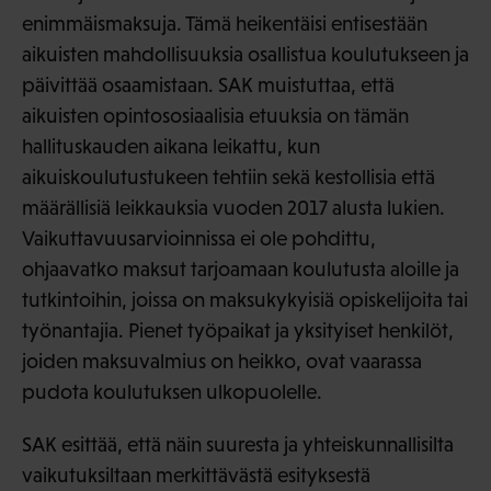
enimmäismaksuja. Tämä heikentäisi entisestään
aikuisten mahdollisuuksia osallistua koulutukseen ja
päivittää osaamistaan. SAK muistuttaa, että
aikuisten opintososiaalisia etuuksia on tämän
hallituskauden aikana leikattu, kun
aikuiskoulutustukeen tehtiin sekä kestollisia että
määrällisiä leikkauksia vuoden 2017 alusta lukien.
Vaikuttavuusarvioinnissa ei ole pohdittu,
ohjaavatko maksut tarjoamaan koulutusta aloille ja
tutkintoihin, joissa on maksukykyisiä opiskelijoita tai
työnantajia. Pienet työpaikat ja yksityiset henkilöt,
joiden maksuvalmius on heikko, ovat vaarassa
pudota koulutuksen ulkopuolelle.
SAK esittää, että näin suuresta ja yhteiskunnallisilta
vaikutuksiltaan merkittävästä esityksestä