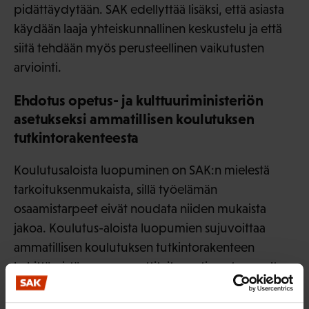
pidättäydytään. SAK edellyttää lisäksi, että asiasta
käydään laaja yhteiskunnallinen keskustelu ja että
siitä tehdään myös perusteellinen vaikutusten
arviointi.
Ehdotus opetus- ja kulttuuriministeriön
asetukseksi ammatillisen koulutuksen
tutkintorakenteesta
Koulutusaloista luopuminen on SAK:n mielestä
tarkoituksenmukaista, sillä työelämän
osaamistarpeet eivät noudata niiden mukaista
jakoa. Koulutus-aloista luopumien sujuvoittaa
ammatillisen koulutuksen tutkintorakenteen
kehittämistä mm. ammattitaitovaatimusten osalta.
SAK näkee myönteisenä, että ammatillista