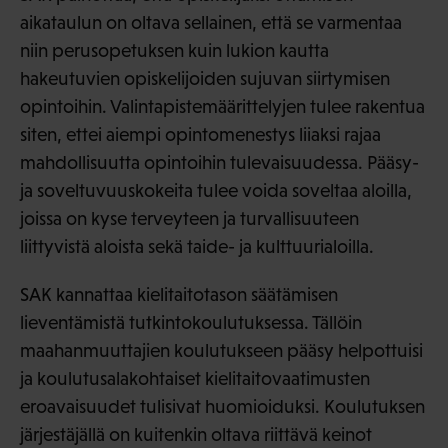
aikataulun on oltava sellainen, että se varmentaa
niin perusopetuksen kuin lukion kautta
hakeutuvien opiskelijoiden sujuvan siirtymisen
opintoihin. Valintapistemäärittelyjen tulee rakentua
siten, ettei aiempi opintomenestys liiaksi rajaa
mahdollisuutta opintoihin tulevaisuudessa. Pääsy-
ja soveltuvuuskokeita tulee voida soveltaa aloilla,
joissa on kyse terveyteen ja turvallisuuteen
liittyvistä aloista sekä taide- ja kulttuurialoilla.
SAK kannattaa kielitaitotason säätämisen
lieventämistä tutkintokoulutuksessa. Tällöin
maahanmuuttajien koulutukseen pääsy helpottuisi
ja koulutusalakohtaiset kielitaitovaatimusten
eroavaisuudet tulisivat huomioiduksi. Koulutuksen
järjestäjällä on kuitenkin oltava riittävä keinot