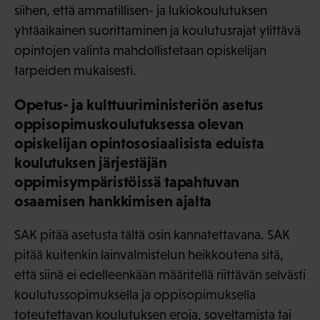
siihen, että ammatillisen- ja lukiokoulutuksen
yhtäaikainen suorittaminen ja koulutusrajat ylittävä
opintojen valinta mahdollistetaan opiskelijan
tarpeiden mukaisesti.
Opetus- ja kulttuuriministeriön asetus
oppisopimuskoulutuksessa olevan
opiskelijan opintososiaalisista eduista
koulutuksen järjestäjän
oppimisympäristöissä tapahtuvan
osaamisen hankkimisen ajalta
SAK pitää asetusta tältä osin kannatettavana. SAK
pitää kuitenkin lainvalmistelun heikkoutena sitä,
että siinä ei edelleenkään määritellä riittävän selvästi
koulutussopimuksella ja oppisopimuksella
toteutettavan koulutuksen eroja, soveltamista tai