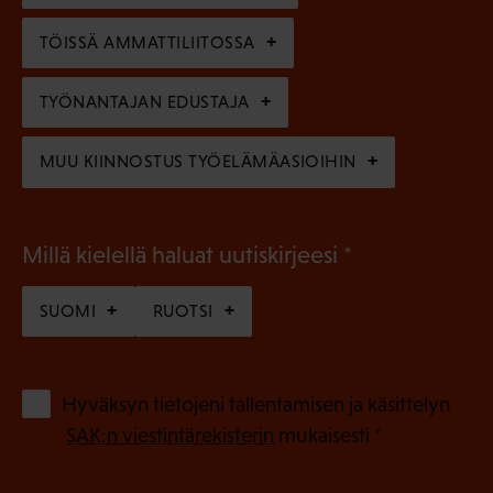
n
n
)
TÖISSÄ AMMATTILIITOSSA
e
n
TYÖNANTAJAN EDUSTAJA
)
MUU KIINNOSTUS TYÖELÄMÄASIOIHIN
(
Millä kielellä haluat uutiskirjeesi
P
SUOMI
RUOTSI
a
k
o
(
Hyväksyn tietojeni tallentamisen ja käsittelyn
P
l
SAK:n viestintärekisterin
mukaisesti *
a
l
k