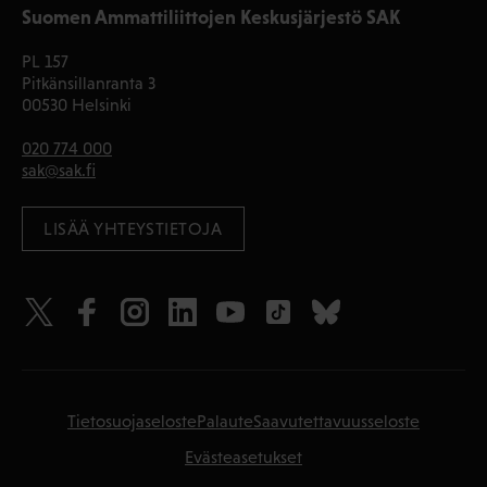
Suomen Ammattiliittojen Keskusjärjestö SAK
PL 157
Pitkänsillanranta 3
00530 Helsinki
020 774 000
sak@sak.fi
LISÄÄ YHTEYSTIETOJA
Tietosuojaseloste
Palaute
Saavutettavuusseloste
Evästeasetukset