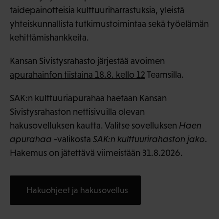
taidepainotteisia kulttuuriharrastuksia, yleistä
yhteiskunnallista tutkimustoimintaa sekä työelämän
kehittämishankkeita.
Kansan Sivistysrahasto järjestää avoimen
apurahainfon tiistaina 18.8. kello 12
Teamsilla.
SAK:n kulttuuriapurahaa haetaan Kansan
Sivistysrahaston nettisivuilla olevan
hakusovelluksen kautta. Valitse sovelluksen
Haen
apurahaa
-valikosta
SAK:n kulttuurirahaston jako
.
Hakemus on jätettävä viimeistään 31.8.2026.
Hakuohjeet ja hakusovellus