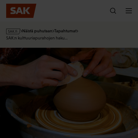
Hyppää
sisältöön
s
Näistä puhutaan
Tapahtumat
a
SAK:n kulttuuriapurahojen haku…
k
·
f
i