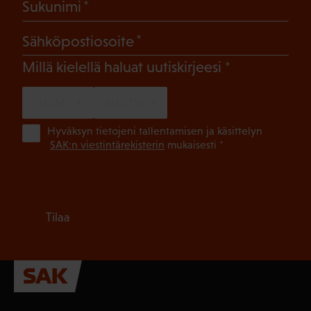
(Pakollinen)
Sukunimi
(Pakollinen)
Sähköpostiosoite
(Pakollinen)
Millä kielellä haluat uutiskirjeesi
SUOMI
RUOTSI
(Pa
Hyväksyn tietojeni tallentamisen ja käsittelyn
SAK:n viestintärekisterin
mukaisesti *
Tilaa