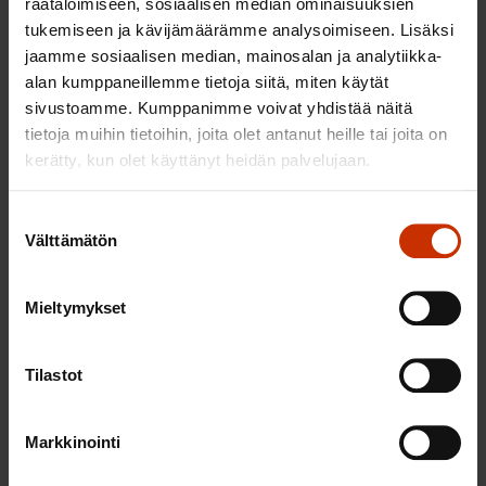
1.8.2026
räätälöimiseen, sosiaalisen median ominaisuuksien
tukemiseen ja kävijämäärämme analysoimiseen. Lisäksi
SAK:n kulttuuriapurahojen haku vuodelle
jaamme sosiaalisen median, mainosalan ja analytiikka-
2027
alan kumppaneillemme tietoja siitä, miten käytät
sivustoamme. Kumppanimme voivat yhdistää näitä
Katso lisätiedot
tietoja muihin tietoihin, joita olet antanut heille tai joita on
kerätty, kun olet käyttänyt heidän palvelujaan.
Tulevat tapahtumat
Suostumuksen
SAK:n kulttuuriapurahojen haku
Välttämätön
valinta
vuodelle 2027
Mieltymykset
1.-31.8.2026
Tilastot
SAK:n hallituksen kokous elokuu 2026
10.8.2026
Markkinointi