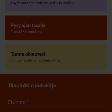
Löydä oma ammattiliittosi ja liity jo tänään.
Pysy ajan tasalla
Tilaa SAK:n uutiskirje.
Tunne oikeutesi
Tutustu työelämän pelisääntöihin.
Tilaa SAK:n uutiskirje
(Pakollinen)
Etunimi