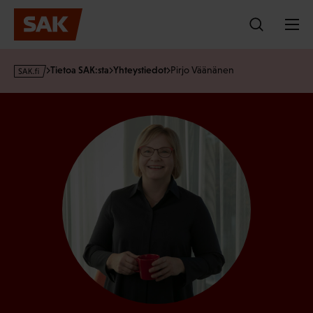
Hyppää
sisältöön
s
Tietoa SAK:sta
Yhteystiedot
Pirjo Väänänen
a
k
·
f
i