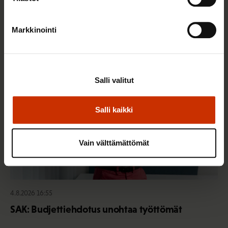
harrastustoimintaa – hae apurahaa elokuun
aikana
Markkinointi
TALOUS JA ELINKEINOELÄMÄ
Salli valitut
Salli kaikki
Vain välttämättömät
4.8.2026 16:55
SAK: Budjettiehdotus unohtaa työttömät