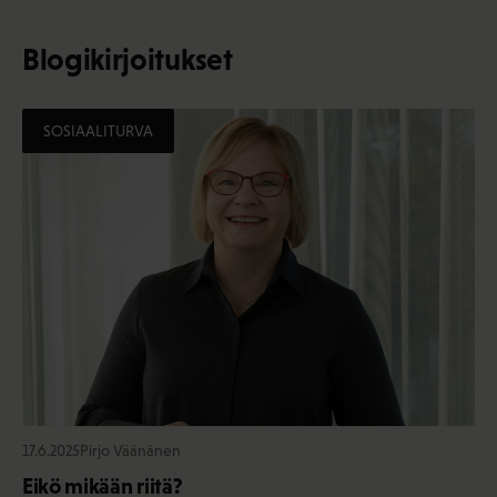
Blogikirjoitukset
SOSIAALITURVA
17.6.2025
Pirjo Väänänen
Eikö mikään riitä?