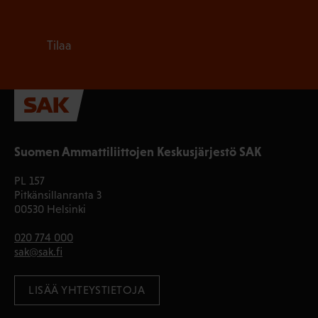
Tilaa
Suomen Ammattiliittojen Keskusjärjestö SAK
PL 157
Pitkänsillanranta 3
00530 Helsinki
020 774 000
sak@sak.fi
LISÄÄ YHTEYSTIETOJA