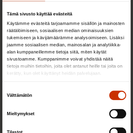
Tämä sivusto käyttää evästeitä
Uutisia ja puheenaiheita sinulle
Käytämme evästeitä tarjoamamme sisällön ja mainosten
räätälöimiseen, sosiaalisen median ominaisuuksien
tukemiseen ja kävijämäärämme analysoimiseen. Lisäksi
AY-LIIKE SUOMESSA JA MAAILMALLA
jaamme sosiaalisen median, mainosalan ja analytiikka-
alan kumppaneillemme tietoja siitä, miten käytät
sivustoamme. Kumppanimme voivat yhdistää näitä
tietoja muihin tietoihin, joita olet antanut heille tai joita on
kerätty, kun olet käyttänyt heidän palvelujaan.
Suostumuksen
Välttämätön
valinta
Mieltymykset
6.8.2026 9:52
SAK tukee ammattiliittojen jäsenten
Tilastot