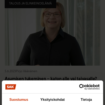
TALOUS JA ELINKEINOELÄMÄ
5.6.2023
Pirjo Väänänen
Asumisen tukeminen – katon alle vai taivasalle?
Kaikki henkilön kirjoitukset
Suostumus
Yksityiskohdat
Tietoja