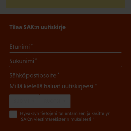
Tilaa SAK:n uutiskirje
(Pakollinen)
Etunimi
(Pakollinen)
Sukunimi
(Pakollinen)
Sähköpostiosoite
(Pakollinen)
Millä kielellä haluat uutiskirjeesi
SUOMI
RUOTSI
(Pa
Hyväksyn tietojeni tallentamisen ja käsittelyn
SAK:n viestintärekisterin
mukaisesti *