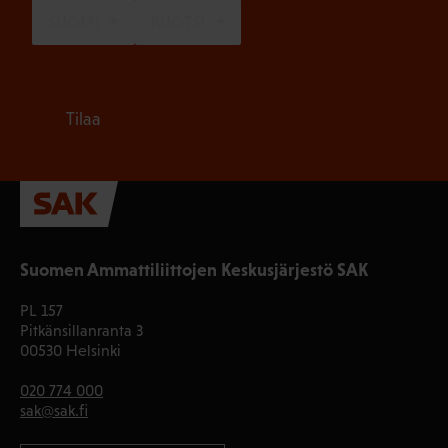
SUOMI
RUOTSI
Tilaa
Suomen Ammattiliittojen Keskusjärjestö SAK
PL 157
Pitkänsillanranta 3
00530 Helsinki
020 774 000
sak@sak.fi