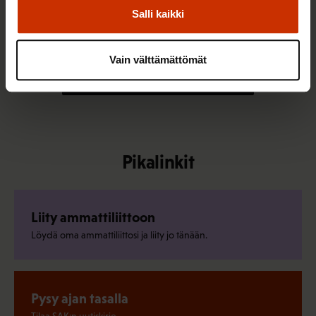
Elisa Väänänen on valittu SAK:n
Salli kaikki
työsuhdeneuvonnan asiantuntijaksi
Vain välttämättömät
Kaikki uutiset ja puheenaiheet
Pikalinkit
Liity ammattiliittoon
Löydä oma ammattiliittosi ja liity jo tänään.
Pysy ajan tasalla
Tilaa SAK:n uutiskirje.