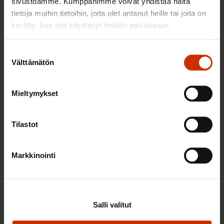
sivustoamme. Kumppanimme voivat yhdistää näitä
tietoja muihin tietoihin, joita olet antanut heille tai joita on
kerätty, kun olet käyttänyt heidän palvelujaan.
4.8.2026 16:55
SAK: Budjettiehdotus unohtaa työttömät
Suostumuksen
Välttämätön
valinta
Mieltymykset
Tilastot
Markkinointi
Salli valitut
3.8.2026 10:05