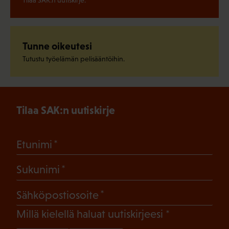
Tunne oikeutesi
Tutustu työelämän pelisääntöihin.
Tilaa SAK:n uutiskirje
(Pakollinen)
Etunimi
(Pakollinen)
Sukunimi
(Pakollinen)
Sähköpostiosoite
(Pakollinen)
Millä kielellä haluat uutiskirjeesi