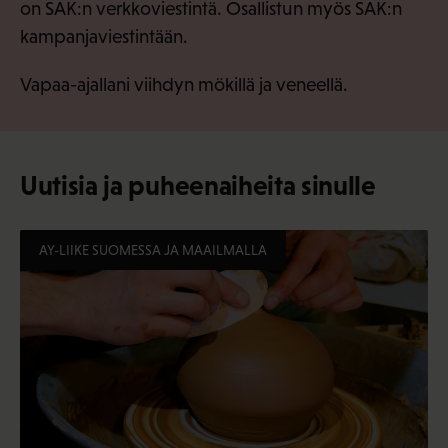
on SAK:n verkkoviestintä. Osallistun myös SAK:n
kampanjaviestintään.
Vapaa-ajallani viihdyn mökillä ja veneellä.
Uutisia ja puheenaiheita sinulle
AY-LIIKE SUOMESSA JA MAAILMALLA