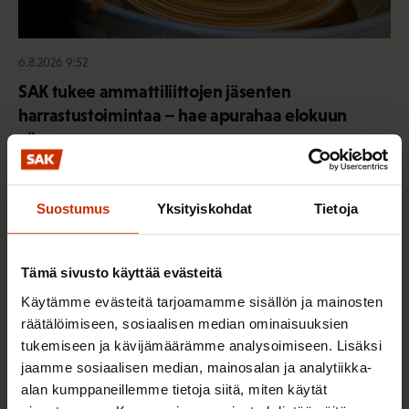
6.8.2026 9:52
SAK tukee ammattiliittojen jäsenten
harrastustoimintaa – hae apurahaa elokuun
aikana
Suostumus
Yksityiskohdat
Tietoja
TALOUS JA ELINKEINOELÄMÄ
Tämä sivusto käyttää evästeitä
Käytämme evästeitä tarjoamamme sisällön ja mainosten
räätälöimiseen, sosiaalisen median ominaisuuksien
tukemiseen ja kävijämäärämme analysoimiseen. Lisäksi
jaamme sosiaalisen median, mainosalan ja analytiikka-
alan kumppaneillemme tietoja siitä, miten käytät