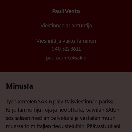
Pauli Vento
Viestinnän asiantuntija
Viestintä ja vaikuttaminen
040 522 3611
pauli.vento@sak.fi
Minusta
Työskentelen SAK:n päivittäisviestinnän parissa.
Kirjoitan nettijuttuja ja tiedotteita, päivitän SAK:n
sosiaalisen median palveluita ja vastailen muun
muassa toimittajien tiedusteluihin. Päävastuullani