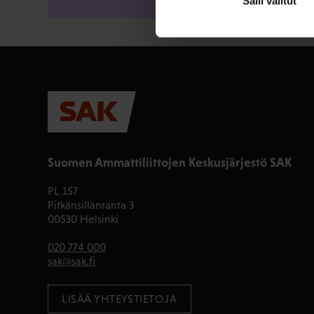
Salli valitut
Suomen Ammattiliittojen Keskusjärjestö SAK
PL 157
Pitkänsillanranta 3
00530 Helsinki
020 774 000
sak@sak.fi
LISÄÄ YHTEYSTIETOJA