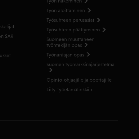
Työn hakeminen
Työn aloittaminen
Työsuhteen perusasiat
kelijat
Työsuhteen päättyminen
en SAK
Suomeen muuttaneen
työntekijän opas
Työnantajan opas
ukset
Suomen työmarkkinajärjestelmä
Opinto-ohjaajille ja opettajille
Liity Työelämälinkkiin