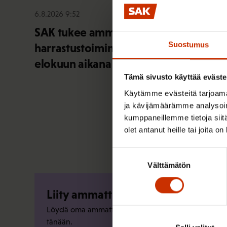
6.8.2026 9:52
SAK tukee ammattiliittojen jäsenten
Suostumus
harrastustoimintaa – hae apurahaa
elokuun aikana
Tämä sivusto käyttää eväste
Käytämme evästeitä tarjoama
ja kävijämäärämme analysoim
kumppaneillemme tietoja siitä
olet antanut heille tai joita o
Suostumuksen
Välttämätön
valinta
Liity ammattiliittoon
Löydä oma ammattiliittosi ja liity jo
tänään.