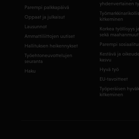
yhdenvertainen t
Parempi palkkapäivä
Työmarkkinarikoll
Oppaat ja julkaisut
kitkeminen
Lausunnot
Korkea työllisyys 
sekä maahanmuut
Ammattiliittojen uutiset
Parempi sosiaalitu
Hallituksen heikennykset
Kestävä ja oikeu
Työehtoneuvottelujen
kasvu
seuranta
Hyvä työ
Haku
EU-tavoitteet
Työperäisen hyväk
kitkeminen