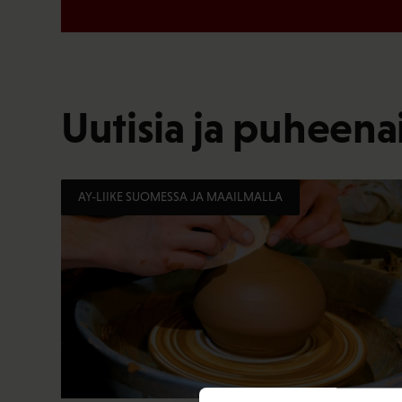
Uutisia ja puheenai
AY-LIIKE SUOMESSA JA MAAILMALLA