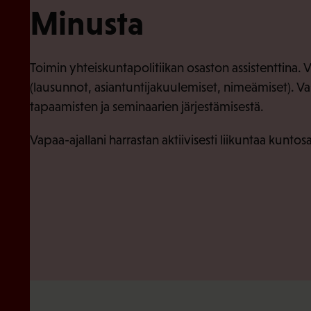
Minusta
Toimin yhteiskuntapolitiikan osaston assistenttina. V
(lausunnot, asiantuntijakuulemiset, nimeämiset). Va
tapaamisten ja seminaarien järjestämisestä.
Vapaa-ajallani harrastan aktiivisesti liikuntaa kunto