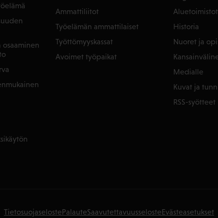
yöelämä
Ammattiliitot
Aluetoimistot
isuuden
Työelämän ammattilaiset
Historia
Työttömyyskassat
Nuoret ja opis
ja osaaminen
to
Avoimet työpaikat
Kansainvälin
rva
Medialle
denmukainen
Kuvat ja tunn
RSS-syötteet
sikäytön
Tietosuojaseloste
Palaute
Saavutettavuusseloste
Evästeasetukset