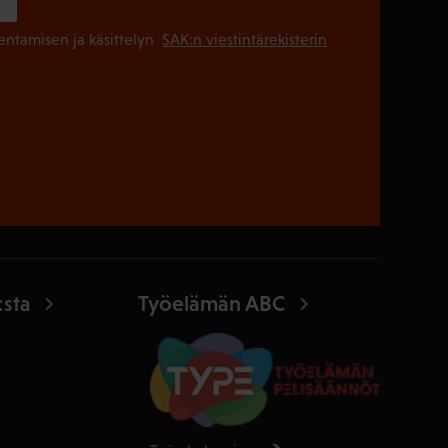
(Pakollinen
lentamisen ja käsittelyn
SAK:n viestintärekisterin
:sta
Työelämän ABC