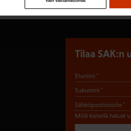
Vain välttämättömät
Tilaa SAK:n u
(Pakollinen
Etunimi
(Pakollin
Sukunimi
(
Sähköpostiosoite
Millä kielellä haluat u
SUOMI
RUOTSI