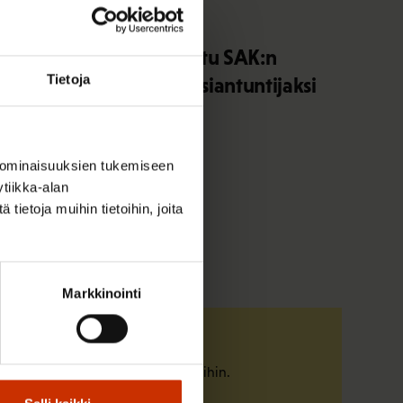
3.8.2026 10:05
Elisa Väänänen on valittu SAK:n
Tietoja
työsuhdeneuvonnan asiantuntijaksi
 ominaisuuksien tukemiseen
tiikka-alan
ietoja muihin tietoihin, joita
Markkinointi
Tunne oikeutesi
Tutustu työelämän pelisääntöihin.