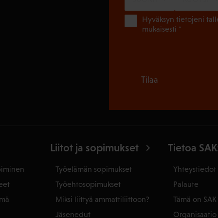
Hyväksyn tietojeni tal
mukaisesti *
Tilaa
Liitot ja sopimukset
Tietoa SAK
piminen
Työelämän sopimukset
Yhteystiedot
eet
Työehtosopimukset
Palaute
ämä
Miksi liittyä ammattiliittoon?
Tämä on SAK
Jäsenedut
Organisaatio