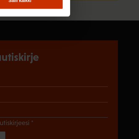
Salli kaikki
utiskirje
)
en)
Pakollinen)
(Pakollinen)
utiskirjeesi