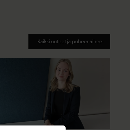
Kaikki uutiset ja puheenaiheet