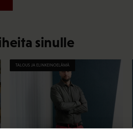
heita sinulle
TALOUS JA ELINKEINOELÄMÄ