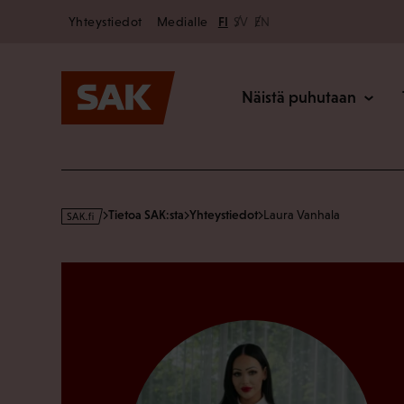
Secondary
Hyppää
Yhteystiedot
Medialle
FI
SV
EN
sisältöön
Päävalikk
Näistä puhutaan
s
Tietoa SAK:sta
Yhteystiedot
Laura Vanhala
a
k
·
f
i