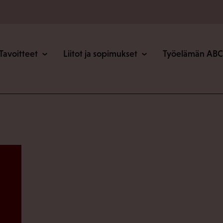
o
Tavoitteet
Liitot ja sopimukset
Työelämän ABC