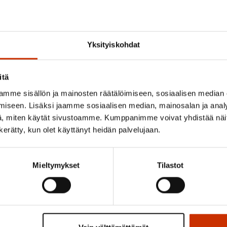
4.8.2026 16:55
SAK: Budjettiehdotus unohtaa
Yksityiskohdat
työttömät
itä
mme sisällön ja mainosten räätälöimiseen, sosiaalisen median
iseen. Lisäksi jaamme sosiaalisen median, mainosalan ja analy
, miten käytät sivustoamme. Kumppanimme voivat yhdistää näitä t
n kerätty, kun olet käyttänyt heidän palvelujaan.
Pikalinkit
Mieltymykset
Tilastot
Pysy ajan tasalla
Tilaa SAK:n uutiskirje.