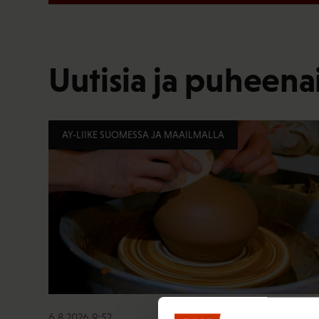
Uutisia ja puheenai
AY-LIIKE SUOMESSA JA MAAILMALLA
6.8.2026 9:52