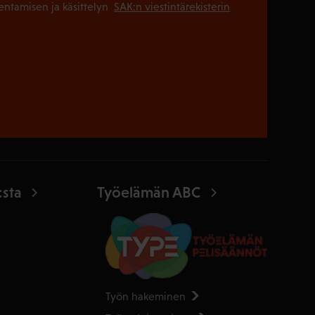
(Pakollinen
lentamisen ja käsittelyn
SAK:n viestintärekisterin
:sta
Työelämän ABC
Työn hakeminen