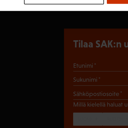
Tilaa SAK:n u
(Pakollinen
Etunimi
(Pakollin
Sukunimi
(
Sähköpostiosoite
Millä kielellä haluat u
SUOMI
RUOTSI