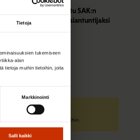
Elisa Väänänen on valittu SAK:n
työsuhdeneuvonnan asiantuntijaksi
Tietoja
 ominaisuuksien tukemiseen
tiikka-alan
ietoja muihin tietoihin, joita
Markkinointi
Tunne oikeutesi
Tutustu työelämän pelisääntöihin.
Salli kaikki