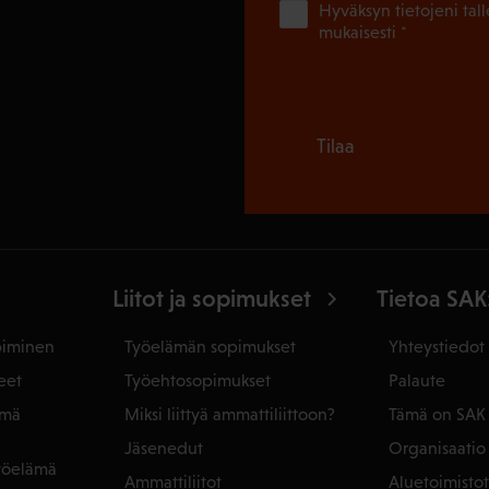
Hyväksyn tietojeni tal
mukaisesti *
Tilaa
Liitot ja sopimukset
Tietoa SAK
piminen
Työelämän sopimukset
Yhteystiedot
eet
Työehtosopimukset
Palaute
ämä
Miksi liittyä ammattiliittoon?
Tämä on SAK
Jäsenedut
Organisaatio
yöelämä
Ammattiliitot
Aluetoimistot