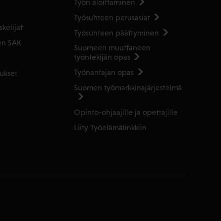
Työn aloittaminen
Työsuhteen perusasiat
kelijat
Työsuhteen päättyminen
en SAK
Suomeen muuttaneen
työntekijän opas
Työnantajan opas
ukset
Suomen työmarkkinajärjestelmä
Opinto-ohjaajille ja opettajille
Liity Työelämälinkkiin