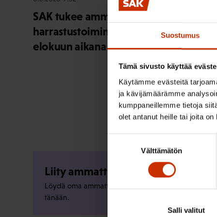
SAK tukee ammattiliittojen jäsenten
harrastustoimintaa – hae apurahaa
Suostumus
elokuun aikana
Tämä sivusto käyttää eväste
Käytämme evästeitä tarjoama
ja kävijämäärämme analysoim
kumppaneillemme tietoja siitä
olet antanut heille tai joita o
Suostumuksen
Välttämätön
valinta
Liity ammattiliittoon
Löydä oma ammattiliittosi ja liity jo
tänään.
Salli valitut