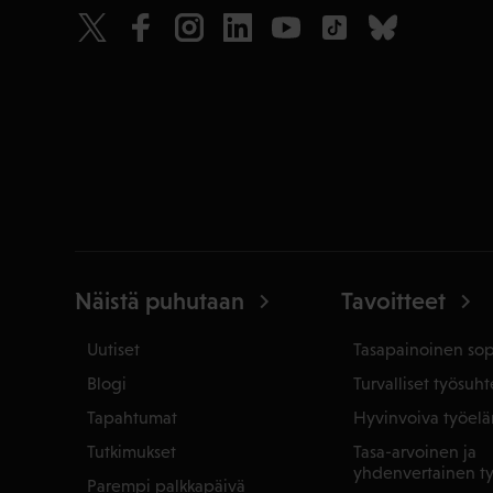
Näistä puhutaan
Tavoitteet
Uutiset
Tasapainoinen so
Blogi
Turvalliset työsuht
Tapahtumat
Hyvinvoiva työel
Tutkimukset
Tasa-arvoinen ja
yhdenvertainen t
Parempi palkkapäivä