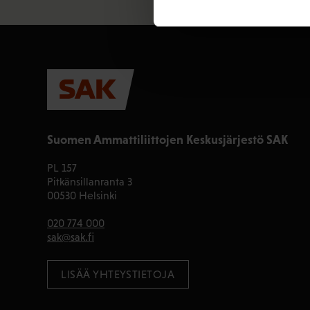
Suomen Ammattiliittojen Keskusjärjestö SAK
PL 157
Pitkänsillanranta 3
00530 Helsinki
020 774 000
sak@sak.fi
LISÄÄ YHTEYSTIETOJA