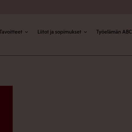
o
Tavoitteet
Liitot ja sopimukset
Työelämän ABC