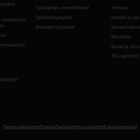
isuuden
Työelämän ammattilaiset
Historia
Työttömyyskassat
Nuoret ja opis
ja osaaminen
to
Avoimet työpaikat
Kansainvälin
rva
Medialle
denmukainen
Kuvat ja tunn
RSS-syötteet
sikäytön
Tietosuojaseloste
Palaute
Saavutettavuusseloste
Evästeasetukset