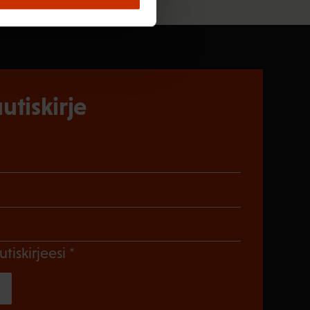
utiskirje
)
en)
Pakollinen)
(Pakollinen)
utiskirjeesi