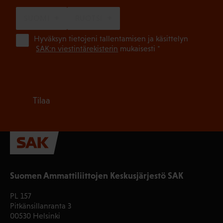
SUOMI
RUOTSI
(Pa
Hyväksyn tietojeni tallentamisen ja käsittelyn
SAK:n viestintärekisterin
mukaisesti *
Tilaa
Suomen Ammattiliittojen Keskusjärjestö SAK
PL 157
Pitkänsillanranta 3
00530 Helsinki