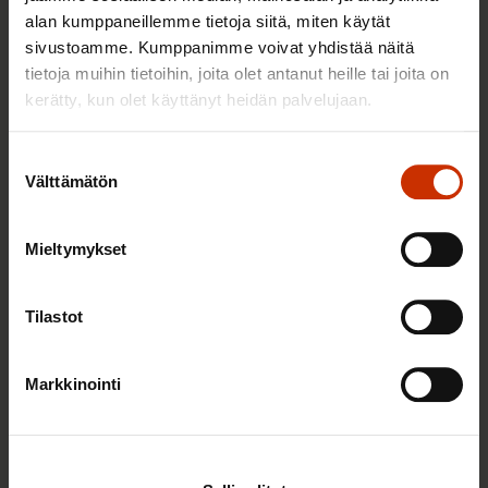
alan kumppaneillemme tietoja siitä, miten käytät
sivustoamme. Kumppanimme voivat yhdistää näitä
tietoja muihin tietoihin, joita olet antanut heille tai joita on
7.4.2025
Taina Salomäki
kerätty, kun olet käyttänyt heidän palvelujaan.
Turvallista ja hyvää työelämää myös
tulevaisuuden työntekijöille
Suostumuksen
Välttämätön
valinta
TASA-ARVO JA YHDENVERTAISUUS
Mieltymykset
Tilastot
Markkinointi