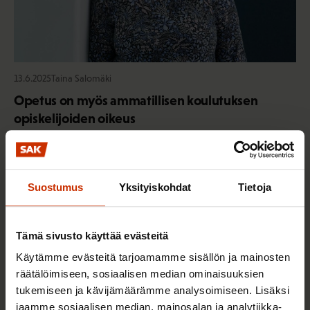
13.6.2025
Taina Salomäki
Opetus on myös ammatillisen koulutuksen
opiskelijoiden oikeus
KOULUTUS JA NUORET
Suostumus
Yksityiskohdat
Tietoja
Tämä sivusto käyttää evästeitä
Käytämme evästeitä tarjoamamme sisällön ja mainosten
räätälöimiseen, sosiaalisen median ominaisuuksien
tukemiseen ja kävijämäärämme analysoimiseen. Lisäksi
jaamme sosiaalisen median, mainosalan ja analytiikka-