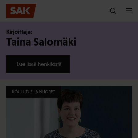
Hyppää
sisältöön
Kirjoittaja:
Taina Salomäki
Lue lisää henkilöstä
KOULUTUS JA NUORET