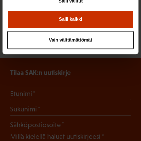
Salli valitut
Salli kaikki
9.6.2021
Taina Salomäki
Millaiseen työelämään nuoret kasvavat ja
oppivat?
Vain välttämättömät
Tilaa SAK:n uutiskirje
(Pakollinen)
Etunimi
(Pakollinen)
Sukunimi
(Pakollinen)
Sähköpostiosoite
(Pakollinen)
Millä kielellä haluat uutiskirjeesi