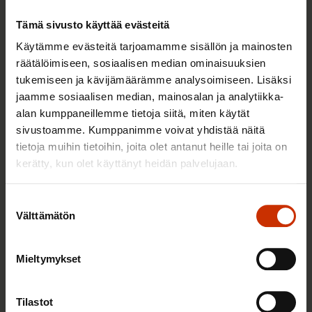
28.2.2023
Uutiset
Tämä sivusto käyttää evästeitä
Käytämme evästeitä tarjoamamme sisällön ja mainosten
räätälöimiseen, sosiaalisen median ominaisuuksien
Koronan tehosterokotteet ovat tulossa
tukemiseen ja kävijämäärämme analysoimiseen. Lisäksi
työterveyshuoltojen saataville –
jaamme sosiaalisen median, mainosalan ja analytiikka-
kannattaako rokote käydä hakemassa?
alan kumppaneillemme tietoja siitä, miten käytät
sivustoamme. Kumppanimme voivat yhdistää näitä
tietoja muihin tietoihin, joita olet antanut heille tai joita on
24.1.2023
Blogikirjoitukset
kerätty, kun olet käyttänyt heidän palvelujaan.
Suostumuksen
EK ja SAK: Koronan tehosterokotteita
Välttämätön
valinta
tarjottava myös työikäisille –
Työterveyshuollot mukaan
Mieltymykset
rokottamaan
12.10.2022
Uutiset
Tilastot