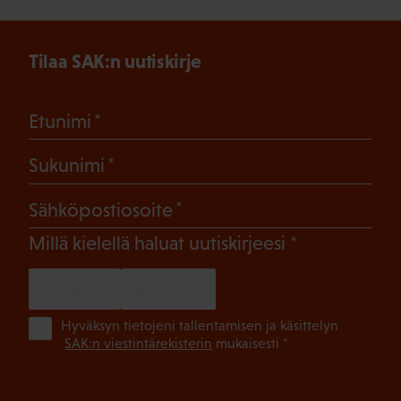
Tilaa SAK:n uutiskirje
(Pakollinen)
Etunimi
(Pakollinen)
Sukunimi
(Pakollinen)
Sähköpostiosoite
(Pakollinen)
Millä kielellä haluat uutiskirjeesi
SUOMI
RUOTSI
(Pa
Hyväksyn tietojeni tallentamisen ja käsittelyn
SAK:n viestintärekisterin
mukaisesti *