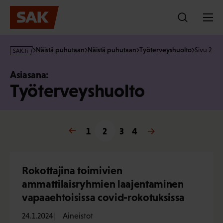
Hyppää
sisältöön
s
Näistä puhutaan
Näistä puhutaan
Työterveyshuolto
Sivu 2
a
k
Asiasana:
·
Työterveyshuolto
f
i
« Edellinen
1
2
3
Seuraava »
4
Rokottajina toimivien
ammattilaisryhmien laajentaminen
vapaaehtoisissa covid-rokotuksissa
24.1.2024
Aineistot