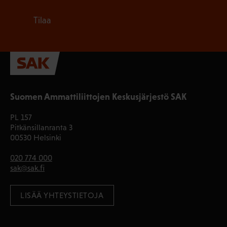
Tilaa
Suomen Ammattiliittojen Keskusjärjestö SAK
PL 157
Pitkänsillanranta 3
00530 Helsinki
020 774 000
sak@sak.fi
LISÄÄ YHTEYSTIETOJA