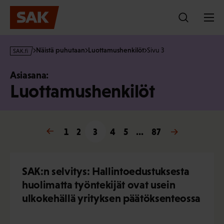
Hyppää
sisältöön
s
Näistä puhutaan
Luottamushenkilöt
Sivu 3
a
k
Asiasana:
·
Luottamushenkilöt
f
i
« Edellinen
1
2
3
4
5
…
87
Seuraava »
SAK:n selvitys: Hallintoedustuksesta
huolimatta työntekijät ovat usein
ulkokehällä yrityksen päätöksenteossa