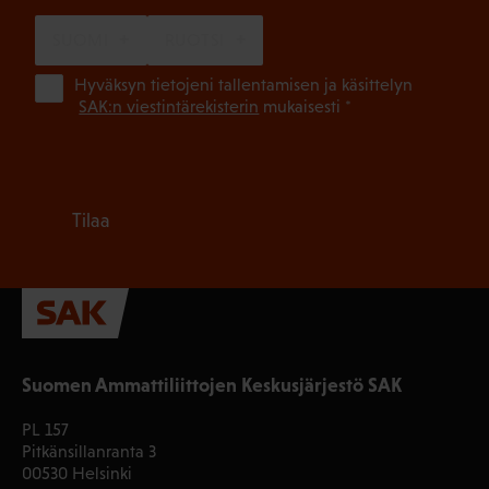
SUOMI
RUOTSI
(Pa
Hyväksyn tietojeni tallentamisen ja käsittelyn
SAK:n viestintärekisterin
mukaisesti *
Tilaa
Suomen Ammattiliittojen Keskusjärjestö SAK
PL 157
Pitkänsillanranta 3
00530 Helsinki