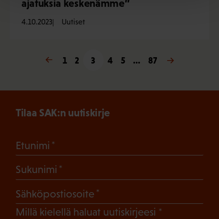
ajatuksia keskenämme”
4.10.2023
Uutiset
« Edellinen
1
2
3
4
5
…
87
Seuraava »
Tilaa SAK:n uutiskirje
(Pakollinen)
Etunimi
(Pakollinen)
Sukunimi
(Pakollinen)
Sähköpostiosoite
(Pakollinen)
Millä kielellä haluat uutiskirjeesi