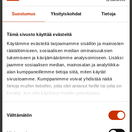
palkat ja vaihtoehtoja työvuoroihin –
Suostumus
Yksityiskohdat
Tietoja
”Huomasimme selkeän eron
työntekijöiden vaihtuvuudessa”
Tämä sivusto käyttää evästeitä
30.11.2023
Uutiset
Käytämme evästeitä tarjoamamme sisällön ja mainosten
räätälöimiseen, sosiaalisen median ominaisuuksien
tukemiseen ja kävijämäärämme analysoimiseen. Lisäksi
jaamme sosiaalisen median, mainosalan ja analytiikka-
Vuokratyöntekijät pääsivät
alan kumppaneillemme tietoja siitä, miten käytät
työhöntulotarkastuksiin tuttuun
sivustoamme. Kumppanimme voivat yhdistää näitä
työterveyteen – ”Esitys meni meillä
tietoja muihin tietoihin, joita olet antanut heille tai joita on
helposti läpi”
kerätty, kun olet käyttänyt heidän palvelujaan.
1.11.2023
Uutiset
Suostumuksen
Välttämätön
valinta
Työntekijöiden edustajilta vetoomus