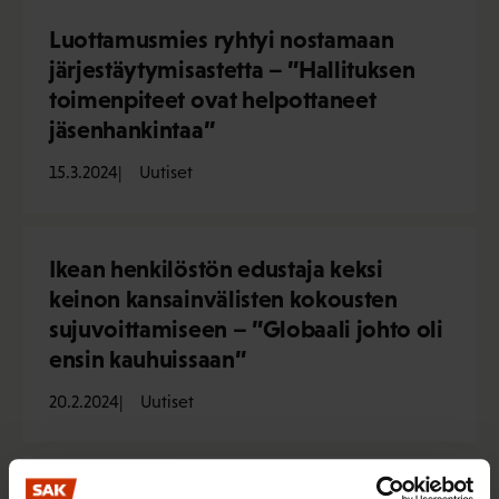
Luottamusmies ryhtyi nostamaan
järjestäytymisastetta – ”Hallituksen
toimenpiteet ovat helpottaneet
jäsenhankintaa”
15.3.2024
Uutiset
Ikean henkilöstön edustaja keksi
keinon kansainvälisten kokousten
sujuvoittamiseen – ”Globaali johto oli
ensin kauhuissaan”
20.2.2024
Uutiset
Luottamusmies neuvotteli paremmat