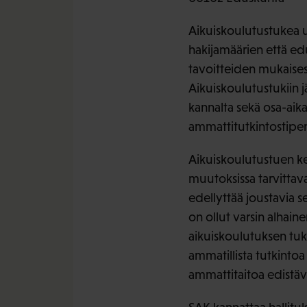
Aikuiskoulutustukea u
hakijamäärien että edu
tavoitteiden mukaises
Aikuiskoulutustukiin j
kannalta sekä osa-aika
ammattitutkintostipe
Aikuiskoulutustuen ke
muutoksissa tarvittav
edellyttää joustavia s
on ollut varsin alhai
aikuiskoulutuksen tuk
ammatillista tutkinto
ammattitaitoa edistä