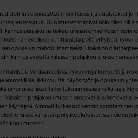
udistettiin vuonna 2010 merkittävästi ja uudistukset joht
nsaajien kasvuun. Uudistukset toimivat näin ollen niille 
ti kannustaen aikuisia hakeutumaan omaehtoisiin opinto
äi kuitenkin edelleen kehittämistarpeita erityisesti työur
isen opiskelun mahdollistamiseksi. Lisäksi on ollut tarpee
ndin kannustavuutta vähäisen pohjakoulutuksen omaavien
hittämisellä voidaan edistää työurien jatkuvuutta ja my
aa ammatillista liikkuvuutta. Myös työn ja opiskelun yht
ekä rahoituksellisesti tarkoituksenmukaisia ratkaisuja. N
nen. Vähäisen pohjakoulutuksen omaavat aikuiset ovat alie
ien käyttäjinä. Ammattitutkintostipendin korottaminen 
a oleville tukee vähäisen pohjakoulutuksen saaneiden ha
vään koulutukseen.