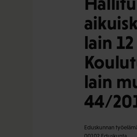
Hallitu
aikuis
lain 12
Koulut
lain m
44/201
Eduskunnan työelämä-
00102 Eduskunta