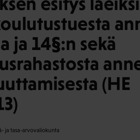
ksen esitys laeiksi
koulutustuesta a
 a ja 14§:n sekä
usrahastosta ann
uuttamisesta (HE
3)
 ja tasa-arvovaliokunta