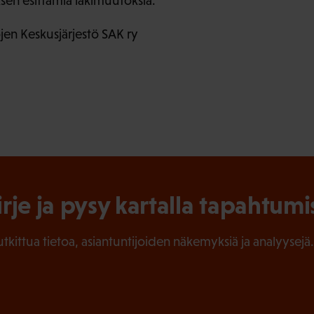
ksen esittämiä lakimuutoksia.
en Keskusjärjestö SAK ry
irje ja pysy kartalla tapahtumi
tutkittua tietoa, asiantuntijoiden näkemyksiä ja analyysejä.