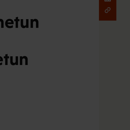
nnetun
etun