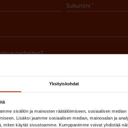
(
Sukunimi
P
a
k
o
l
 sinua parhaiten?
l
LUVALTUUTETTU
TÖISSÄ AMMATTILIITOSSA
TY
i
n
IHIN
Yksityiskohdat
e
n
itä
(
si
)
mme sisällön ja mainosten räätälöimiseen, sosiaalisen median
P
iseen. Lisäksi jaamme sosiaalisen median, mainosalan ja analy
a
, miten käytät sivustoamme. Kumppanimme voivat yhdistää näitä t