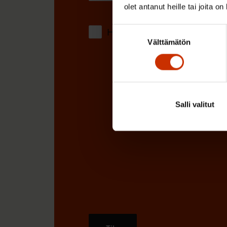
olet antanut heille tai joita o
)
Suostumuksen
Hyväksyn tietojeni tallentamis
Välttämätön
valinta
Salli valitut