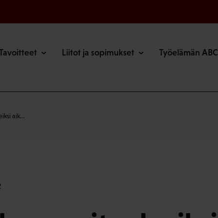
o
Tavoitteet
Liitot ja sopimukset
Työelämän ABC
eiksi aik…
2