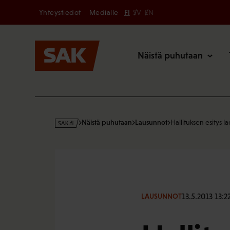
Secondary
Hyppää
Yhteystiedot
Medialle
FI
SV
EN
sisältöön
Päävalikk
Näistä puhutaan
s
Näistä puhutaan
Lausunnot
Hallituksen esitys la
a
k
·
f
i
13.5.2013 13:2
LAUSUNNOT