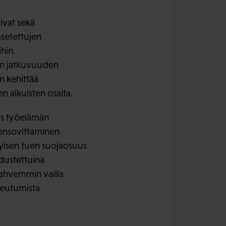
ivat sekä
asetettujen
ihin.
ien jatkuvuuden
n kehittää
 aikuisten osalta.
ös työelämän
eensovittaminen
ykyisen tuen suojaosuus
dustettuina
vahvemmin vailla
keutumista