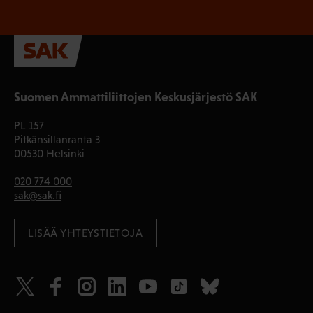
Suomen Ammattiliittojen Keskusjärjestö SAK
PL 157
Pitkänsillanranta 3
00530 Helsinki
020 774 000
sak@sak.fi
LISÄÄ YHTEYSTIETOJA