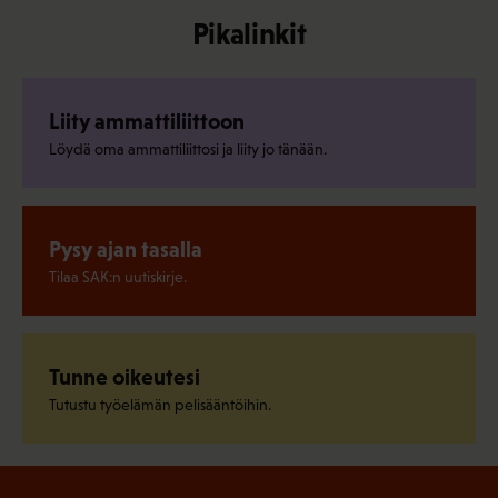
Pikalinkit
Liity ammattiliittoon
Löydä oma ammattiliittosi ja liity jo tänään.
Pysy ajan tasalla
Tilaa SAK:n uutiskirje.
Tunne oikeutesi
Tutustu työelämän pelisääntöihin.