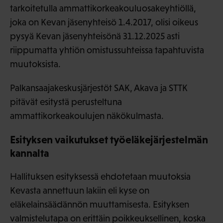
tarkoitetulla ammattikorkeakouluosakeyhtiöllä,
joka on Kevan jäsenyhteisö 1.4.2017, olisi oikeus
pysyä Kevan jäsenyhteisönä 31.12.2025 asti
riippumatta yhtiön omistussuhteissa tapahtuvista
muutoksista.
Palkansaajakeskusjärjestöt SAK, Akava ja STTK
pitävät esitystä perusteltuna
ammattikorkeakoulujen näkökulmasta.
Esityksen vaikutukset työeläkejärjestelmän
kannalta
Hallituksen esityksessä ehdotetaan muutoksia
Kevasta annettuun lakiin eli kyse on
eläkelainsäädännön muuttamisesta. Esityksen
valmistelutapa on erittäin poikkeuksellinen, koska