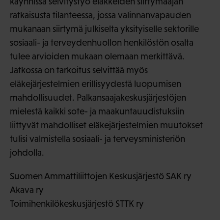
käynnissä selvitystyö eläkkeiden siirtymäajan
ratkaisusta tilanteessa, jossa valinnanvapauden
mukanaan siirtymä julkiselta yksityiselle sektorille
sosiaali- ja terveydenhuollon henkilöstön osalta
tulee arvioiden mukaan olemaan merkittävä.
Jatkossa on tarkoitus selvittää myös
eläkejärjestelmien erillisyydestä luopumisen
mahdollisuudet. Palkansaajakeskusjärjestöjen
mielestä kaikki sote- ja maakuntauudistuksiin
liittyvät mahdolliset eläkejärjestelmien muutokset
tulisi valmistella sosiaali- ja terveysministeriön
johdolla.
Suomen Ammattiliittojen Keskusjärjestö SAK ry
Akava ry
Toimihenkilökeskusjärjestö STTK ry