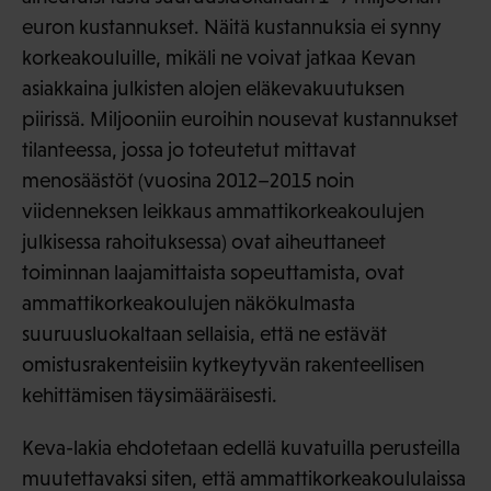
euron kustannukset. Näitä kustannuksia ei synny
korkeakouluille, mikäli ne voivat jatkaa Kevan
asiakkaina julkisten alojen eläkevakuutuksen
piirissä. Miljooniin euroihin nousevat kustannukset
tilanteessa, jossa jo toteutetut mittavat
menosäästöt (vuosina 2012–2015 noin
viidenneksen leikkaus ammattikorkeakoulujen
julkisessa rahoituksessa) ovat aiheuttaneet
toiminnan laajamittaista sopeuttamista, ovat
ammattikorkeakoulujen näkökulmasta
suuruusluokaltaan sellaisia, että ne estävät
omistusrakenteisiin kytkeytyvän rakenteellisen
kehittämisen täysimääräisesti.
Keva-lakia ehdotetaan edellä kuvatuilla perusteilla
muutettavaksi siten, että ammattikorkeakoululaissa