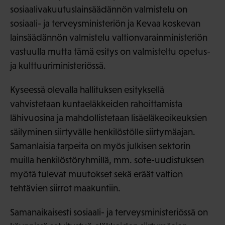
sosiaalivakuutuslainsäädännön valmistelu on
sosiaali- ja terveysministeriön ja Kevaa koskevan
lainsäädännön valmistelu valtionvarainministeriön
vastuulla mutta tämä esitys on valmisteltu opetus-
ja kulttuuriministeriössä.
Kyseessä olevalla hallituksen esityksellä
vahvistetaan kuntaeläkkeiden rahoittamista
lähivuosina ja mahdollistetaan lisäeläkeoikeuksien
säilyminen siirtyvälle henkilöstölle siirtymäajan.
Samanlaisia tarpeita on myös julkisen sektorin
muilla henkilöstöryhmillä, mm. sote-uudistuksen
myötä tulevat muutokset sekä eräät valtion
tehtävien siirrot maakuntiin.
Samanaikaisesti sosiaali- ja terveysministeriössä on