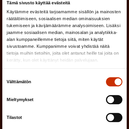
Tämä sivusto käyttää evästeitä
(
Sukunimi
k
Käytämme evästeitä tarjoamamme sisällön ja mainosten
P
o
räätälöimiseen, sosiaalisen median ominaisuuksien
a
tukemiseen ja kävijämäärämme analysoimiseen. Lisäksi
l
(
Sähköpostiosoite
jaamme sosiaalisen median, mainosalan ja analytiikka-
k
l
alan kumppaneillemme tietoja siitä, miten käytät
P
o
i
sivustoamme. Kumppanimme voivat yhdistää näitä
a
l
tietoja muihin tietoihin, joita olet antanut heille tai joita on
Mikä tai mitkä näistä kuvaavat sinua
n
k
kerätty, kun olet käyttänyt heidän palvelujaan.
l
parhaiten?
e
o
i
n
Suostumuksen
l
LUOTTAMUSMIES
n
Välttämätön
valinta
)
l
e
TYÖSUOJELUVALTUUTETTU
i
Mieltymykset
n
n
)
TÖISSÄ AMMATTILIITOSSA
e
Tilastot
n
TYÖNANTAJAN EDUSTAJA