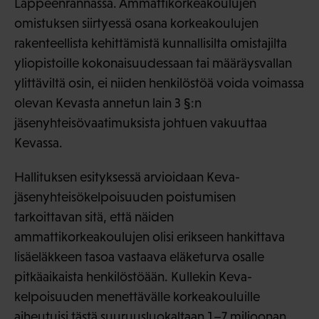
Lappeenrannassa. Ammattikorkeakoulujen
omistuksen siirtyessä osana korkeakoulujen
rakenteellista kehittämistä kunnallisilta omistajilta
yliopistoille kokonaisuudessaan tai määräysvallan
ylittäviltä osin, ei niiden henkilöstöä voida voimassa
olevan Kevasta annetun lain 3 §:n
jäsenyhteisövaatimuksista johtuen vakuuttaa
Kevassa.
Hallituksen esityksessä arvioidaan Keva-
jäsenyhteisökelpoisuuden poistumisen
tarkoittavan sitä, että näiden
ammattikorkeakoulujen olisi erikseen hankittava
lisäeläkkeen tasoa vastaava eläketurva osalle
pitkäaikaista henkilöstöään. Kullekin Keva-
kelpoisuuden menettävälle korkeakouluille
aiheutuisi tästä suuruusluokaltaan 1–7 miljoonan