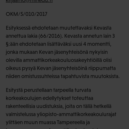
kirjaamo@minedu.fi
OKM/5/010/2017
Esityksessä ehdotetaan muutettavaksi Kevasta
annettua lakia (66/2016). Kevasta annetun lain 3
§:ään ehdotetaan lisättäväksi uusi 4 momentti,
jonka mukaan Kevan jäsenyhteisönä nykyisin
olevilla ammattikorkeakouluosakeyhtiöillä olisi
oikeus pysyä Kevan jäsenyhteisöinä riippumatta
niiden omistussuhteissa tapahtuvista muutoksista.
Esitystä perustellaan tarpeella turvata
korkeakoulujen edellytykset toteuttaa
rakenteellisia uudistuksia, joita on tällä hetkellä
valmistelussa yliopisto-ammattikorkeakoulurajat
ylittäen muun muassa Tampereella ja