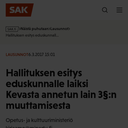
Hyppää
sisältöön
s
Näistä puhutaan
Lausunnot
a
Hallituksen esitys eduskunnall…
k
·
f
6.3.2017 15:01
LAUSUNNOT
i
Hallituksen esitys
eduskunnalle laiksi
Kevasta annetun lain 3§:n
muuttamisesta
Opetus- ja kulttuuriministeriö