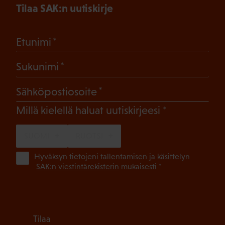
Tilaa SAK:n uutiskirje
(Pakollinen)
Etunimi
(Pakollinen)
Sukunimi
(Pakollinen)
Sähköpostiosoite
(Pakollinen)
Millä kielellä haluat uutiskirjeesi
SUOMI
RUOTSI
(Pa
Hyväksyn tietojeni tallentamisen ja käsittelyn
SAK:n viestintärekisterin
mukaisesti *
Tilaa