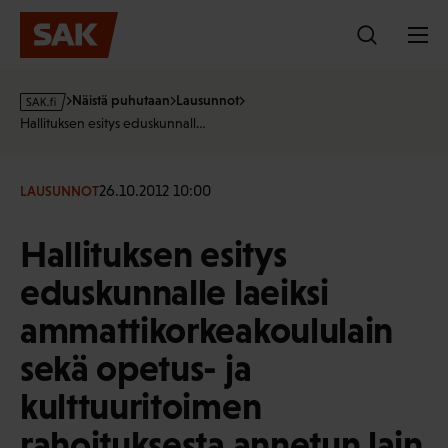
Hyppää
sisältöön
s
Näistä puhutaan
Lausunnot
a
Hallituksen esitys eduskunnall…
k
·
f
26.10.2012 10:00
LAUSUNNOT
i
Hallituksen esitys
eduskunnalle laeiksi
ammattikorkeakoululain
sekä opetus- ja
kulttuuritoimen
rahoituksesta annetun lain