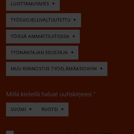
l
LUOTTAMUSMIES
n
)
l
e
TYÖSUOJELUVALTUUTETTU
i
n
n
)
TÖISSÄ AMMATTILIITOSSA
e
n
TYÖNANTAJAN EDUSTAJA
)
MUU KIINNOSTUS TYÖELÄMÄASIOIHIN
(
Millä kielellä haluat uutiskirjeesi
P
SUOMI
RUOTSI
a
k
o