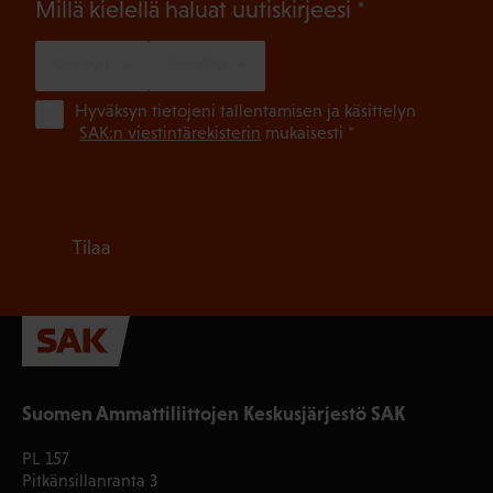
(Pakollinen)
Millä kielellä haluat uutiskirjeesi
SUOMI
RUOTSI
(Pa
Hyväksyn tietojeni tallentamisen ja käsittelyn
SAK:n viestintärekisterin
mukaisesti *
Tilaa
Suomen Ammattiliittojen Keskusjärjestö SAK
PL 157
Pitkänsillanranta 3