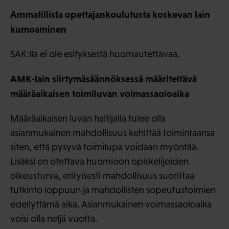
Ammatillista opettajankoulutusta koskevan lain
kumoaminen
SAK:lla ei ole esityksestä huomautettavaa.
AMK-lain siirtymäsäännöksessä määriteltävä
määräaikaisen toimiluvan voimassaoloaika
Määräaikaisen luvan haltijalla tulee olla
asianmukainen mahdollisuus kehittää toimintaansa
siten, että pysyvä toimilupa voidaan myöntää.
Lisäksi on otettava huomioon opiskelijoiden
oikeusturva, erityisesti mahdollisuus suorittaa
tutkinto loppuun ja mahdollisten sopeutustoimien
edellyttämä aika. Asianmukainen voimassaoloaika
voisi olla neljä vuotta.