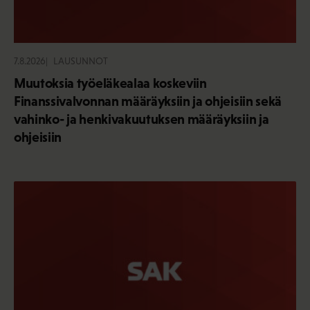
7.8.2026
LAUSUNNOT
Muutoksia työeläkealaa koskeviin
Finanssivalvonnan määräyksiin ja ohjeisiin sekä
vahinko- ja henkivakuutuksen määräyksiin ja
ohjeisiin