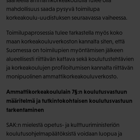
saaneella ammattikorkeakoululla tulee olla
mahdollisuus saada pysyvä toimilupa
korkeakoulu-uudistuksen seuraavassa vaiheessa.
Toimilupaprosessia tulee tarkastella myös koko
maan korkeakouluverkoston kannalta siten, että
Suomessa on toimilupien myöntämisen jälkeen
alueellisesti riittävän kattava sekä koulutustehtävien
ja korkeakoulujen profiloitumisen kannalta riittävän
monipuolinen ammattikorkeakouluverkosto.
Ammattikorkeakoululain 7§:n koulutusvastuun
määritelmä ja tutkintokohtaisen koulutusvastuun
tarkentaminen
SAK:n mielestä opetus- ja kulttuuriministeriön
koulutusohjelmapäätöksistä voidaan luopua ja