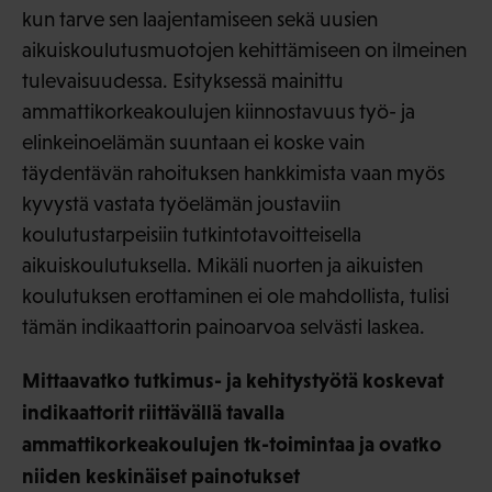
kun tarve sen laajentamiseen sekä uusien
aikuiskoulutusmuotojen kehittämiseen on ilmeinen
tulevaisuudessa. Esityksessä mainittu
ammattikorkeakoulujen kiinnostavuus työ- ja
elinkeinoelämän suuntaan ei koske vain
täydentävän rahoituksen hankkimista vaan myös
kyvystä vastata työelämän joustaviin
koulutustarpeisiin tutkintotavoitteisella
aikuiskoulutuksella. Mikäli nuorten ja aikuisten
koulutuksen erottaminen ei ole mahdollista, tulisi
tämän indikaattorin painoarvoa selvästi laskea.
Mittaavatko tutkimus- ja kehitystyötä koskevat
indikaattorit riittävällä tavalla
ammattikorkeakoulujen tk-toimintaa ja ovatko
niiden keskinäiset painotukset