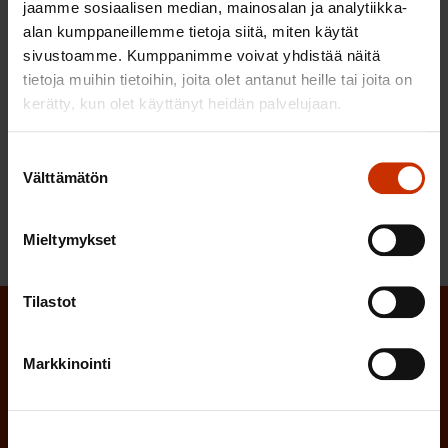
jaamme sosiaalisen median, mainosalan ja analytiikka-
SAK pitää tärkeänä riittävän strategiarahoituksen
alan kumppaneillemme tietoja siitä, miten käytät
turvaamista ammattikorkeakouluille. Edelleen tulisi
sivustoamme. Kumppanimme voivat yhdistää näitä
harkita voisiko strategiarahoitus olla asianmukaisella
tietoja muihin tietoihin, joita olet antanut heille tai joita on
painokertoimella määriteltynä rahoitusmallissa.
kerätty, kun olet käyttänyt heidän palvelujaan.
Suomen Ammattiliittojen Keskusjärjestö SAK ry
Suostumuksen
Välttämätön
valinta
Mieltymykset
Tilastot
Tilaa SAK:n uutiskirje ja pysy kartalla
Markkinointi
tapahtumista
SAK:n uutiskirje tarjoaa viikottain tutkittua tietoa,
asiantuntijoiden näkemyksiä ja analyysejä.