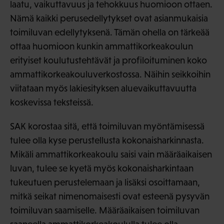
laatu, vaikuttavuus ja tehokkuus huomioon ottaen.
Nämä kaikki perusedellytykset ovat asianmukaisia
toimiluvan edellytyksenä. Tämän ohella on tärkeää
ottaa huomioon kunkin ammattikorkeakoulun
erityiset koulutustehtävät ja profiloituminen koko
ammattikorkeakouluverkostossa. Näihin seikkoihin
viitataan myös lakiesityksen aluevaikuttavuutta
koskevissa teksteissä.
SAK korostaa sitä, että toimiluvan myöntämisessä
tulee olla kyse perustellusta kokonaisharkinnasta.
Mikäli ammattikorkeakoulu saisi vain määräaikaisen
luvan, tulee se kyetä myös kokonaisharkintaan
tukeutuen perustelemaan ja lisäksi osoittamaan,
mitkä seikat nimenomaisesti ovat esteenä pysyvän
toimiluvan saamiselle. Määräaikaisen toimiluvan