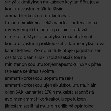
siirtyä lakiesityksen mukaiseen käytäntöön, jossa
koulutusvastuu määriteltäisiin
ammattikorkeakoulututkintoina ja
tutkintonimikkeinä sekä mahdollisuutena antaa
myös ylempiä tutkintoja ja niihin liitettäviä
nimikkeitä. Myös lakiesityksen määrittelemät
koulutusvastuun poikkeukset ja täsmennykset ovat
kannatettavia. Ylempien tutkintojen järjestämisen
osalta voidaan ainakin toistaiseksi sitoa ne
ministeriön koulutusohjelmapäätöksiin.SAK pitää
tärkeänä kehittää avointa
ammattikorkeakouluopetusta sekä
ammattikorkeakoulujen aikuiskoulutusta. Näin
ollen SAK kannattaa 17§:n mukaista säännöstä
avoimen ammattikorkeakouluopetuksen
järjestämisestä tai muutoin erillisinä opintoina.