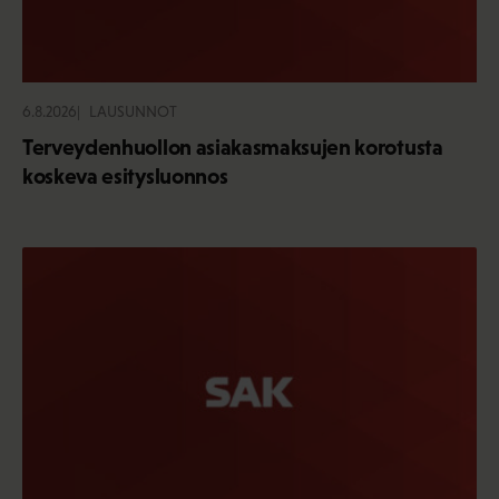
6.8.2026
LAUSUNNOT
Terveydenhuollon asiakasmaksujen korotusta
koskeva esitysluonnos