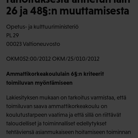
26 ja 48§:n muuttamisesta
Opetus- ja kulttuuriministeriö
PL 29
00023 Valtioneuvosto
OKM052:00/2012 OKM/25/010/2012
Ammattikorkeakoululain 6§:n kriteerit
toimiluvan myöntämiseen
Lakiesityksen mukaan on tarkoitus varmistaa, että
toimiluvan saava ammattikorkeakoulu on
koulutustarpeen vaatima ja että sillä on riittävät
taloudelliset ja toiminnalliset edellytykset
tehtäviensä asianmukaiseen hoitamiseen toiminnan