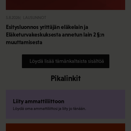
5.8.2026
LAUSUNNOT
Esitysluonnos yrittäjän eläkelain ja
Eläketurvakeskuksesta annetun lain 2 §:n
muuttamisesta
Löydä lisää tämänkaltaista sisältöä
Pikalinkit
Liity ammattiliittoon
Löydä oma ammattiliittosi ja liity jo tänään.