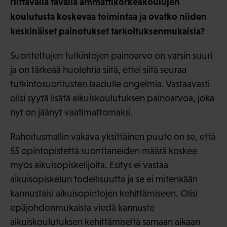
riittävällä tavalla ammattikorkeakoulujen
koulutusta koskevaa toimintaa ja ovatko niiden
keskinäiset painotukset tarkoituksenmukaisia?
Suoritettujen tutkintojen painoarvo on varsin suuri
ja on tärkeää huolehtia siitä, ettei siitä seuraa
tutkintosuoritusten laadulle ongelmia. Vastaavasti
olisi syytä lisätä aikuiskoulutuksen painoarvoa, joka
nyt on jäänyt vaatimattomaksi.
Rahoitusmallin vakava yksittäinen puute on se, että
55 opintopistettä suorittaneiden määrä koskee
myös aikuisopiskelijoita. Esitys ei vastaa
aikuisopiskelun todellisuutta ja se ei mitenkään
kannustaisi aikuisopintojen kehittämiseen. Olisi
epäjohdonmukaista viedä kannuste
aikuiskoulutuksen kehittämiseltä samaan aikaan