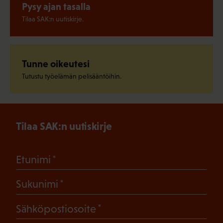
Pysy ajan tasalla
Tilaa SAK:n uutiskirje.
Tunne oikeutesi
Tutustu työelämän pelisääntöihin.
Tilaa SAK:n uutiskirje
(Pakollinen)
Etunimi
(Pakollinen)
Sukunimi
(Pakollinen)
Sähköpostiosoite