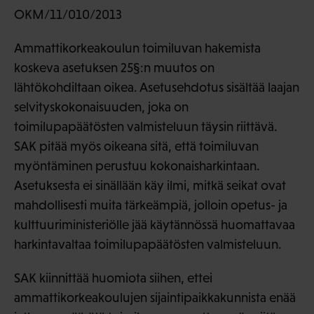
OKM/11/010/2013
Ammattikorkeakoulun toimiluvan hakemista
koskeva asetuksen 25§:n muutos on
lähtökohdiltaan oikea. Asetusehdotus sisältää laajan
selvityskokonaisuuden, joka on
toimilupapäätösten valmisteluun täysin riittävä.
SAK pitää myös oikeana sitä, että toimiluvan
myöntäminen perustuu kokonaisharkintaan.
Asetuksesta ei sinällään käy ilmi, mitkä seikat ovat
mahdollisesti muita tärkeämpiä, jolloin opetus- ja
kulttuuriministeriölle jää käytännössä huomattavaa
harkintavaltaa toimilupapäätösten valmisteluun.
SAK kiinnittää huomiota siihen, ettei
ammattikorkeakoulujen sijaintipaikkakunnista enää