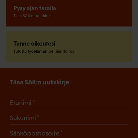
Pysy ajan tasalla
Tilaa SAK:n uutiskirje.
Tunne oikeutesi
Tutustu työelämän pelisääntöihin.
Tilaa SAK:n uutiskirje
(Pakollinen)
Etunimi
(Pakollinen)
Sukunimi
(Pakollinen)
Sähköpostiosoite