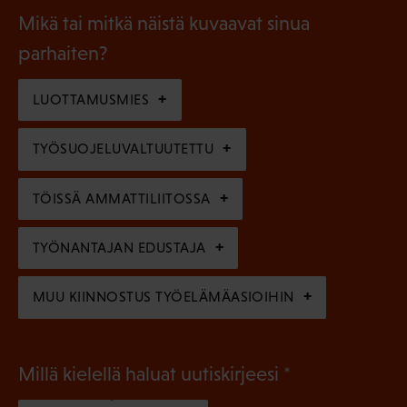
a
l
Mikä tai mitkä näistä kuvaavat sinua
n
k
l
parhaiten?
e
o
i
n
l
LUOTTAMUSMIES
n
)
l
e
TYÖSUOJELUVALTUUTETTU
i
n
n
)
TÖISSÄ AMMATTILIITOSSA
e
n
TYÖNANTAJAN EDUSTAJA
)
MUU KIINNOSTUS TYÖELÄMÄASIOIHIN
(
Millä kielellä haluat uutiskirjeesi
P