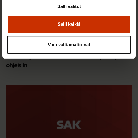
Salli valitut
Salli kaikki
7.8.2026
LAUSUNNOT
Muutoksia työeläkealaa koskeviin
Vain välttämättömät
Finanssivalvonnan määräyksiin ja ohjeisiin sekä
vahinko- ja henkivakuutuksen määräyksiin ja
ohjeisiin