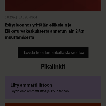
5.8.2026
LAUSUNNOT
Esitysluonnos yrittäjän eläkelain ja
Eläketurvakeskuksesta annetun lain 2 §:n
muuttamisesta
Löydä lisää tämänkaltaista sisältöä
Pikalinkit
Liity ammattiliittoon
Löydä oma ammattiliittosi ja liity jo tänään.