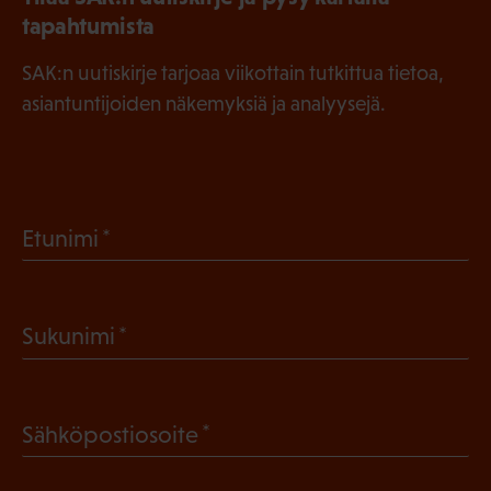
tapahtumista
SAK:n uutiskirje tarjoaa viikottain tutkittua tietoa,
asiantuntijoiden näkemyksiä ja analyysejä.
(
Etunimi
P
a
(
Sukunimi
k
P
o
a
l
(
Sähköpostiosoite
k
l
P
o
i