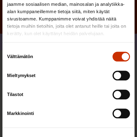
jaamme sosiaalisen median, mainosalan ja analytiikka-
alan kumppaneillemme tietoja siitä, miten käytät
sivustoamme. Kumppanimme voivat yhdistää näitä
tietoja muihin tietoihin, joita olet antanut heille tai joita on
kerätty, kun olet käyttänyt heidän palvelujaan.
Jaa
Suostumuksen
Välttämätön
valinta
Sinua saattaa myös kiinnostaa
Mieltymykset
Tilastot
Markkinointi