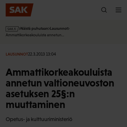
Hyppää
sisältöön
s
Näistä puhutaan
Lausunnot
a
Ammattikorkeakouluista annetun…
k
·
f
22.3.2013 13:04
LAUSUNNOT
i
Ammattikorkeakouluista
annetun valtioneuvoston
asetuksen 25§:n
muuttaminen
Opetus- ja kulttuuriministeriö