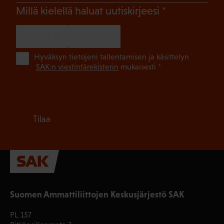
(Pakollinen)
Millä kielellä haluat uutiskirjeesi
SUOMI
RUOTSI
(Pa
Hyväksyn tietojeni tallentamisen ja käsittelyn
SAK:n viestintärekisterin
mukaisesti *
Tilaa
Suomen Ammattiliittojen Keskusjärjestö SAK
PL 157