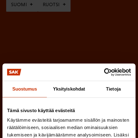
SUOMI
RUOTSI
a
k
o
l
l
i
n
e
n
Suostumus
Yksityiskohdat
Tietoja
)
Tämä sivusto käyttää evästeitä
Käytämme evästeitä tarjoamamme sisällön ja mainosten
räätälöimiseen, sosiaalisen median ominaisuuksien
Tilaa
tukemiseen ja kävijämäärämme analysoimiseen. Lisäksi