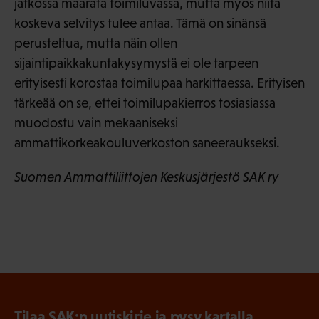
jatkossa määrätä toimiluvassa, mutta myös niitä
koskeva selvitys tulee antaa. Tämä on sinänsä
perusteltua, mutta näin ollen
sijaintipaikkakuntakysymystä ei ole tarpeen
erityisesti korostaa toimilupaa harkittaessa. Erityisen
tärkeää on se, ettei toimilupakierros tosiasiassa
muodostu vain mekaaniseksi
ammattikorkeakouluverkoston saneeraukseksi.
Suomen Ammattiliittojen Keskusjärjestö SAK ry
Tilaa SAK:n uutiskirje ja pysy kartalla