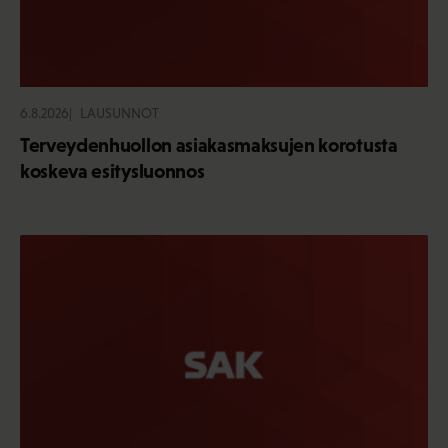
6.8.2026
LAUSUNNOT
Terveydenhuollon asiakasmaksujen korotusta
koskeva esitysluonnos