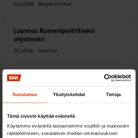
21.5.2018
Blogikirjoitukset
Luonnos Romanipoliittiseksi
ohjelmaksi
29.1.2018
Aineistot
Tuloerot, kannustimet ja työllisyys
3.11.2017
Blogikirjoitukset
Suostumus
Yksityiskohdat
Tietoja
Eliitin ymmärrys punnitaan suurissa
Tämä sivusto käyttää evästeitä
murroksissa
Käytämme evästeitä tarjoamamme sisällön ja mainosten
räätälöimiseen, sosiaalisen median ominaisuuksien
24.1.2017
Blogikirjoitukset