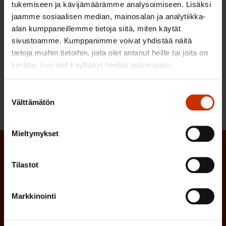
tukemiseen ja kävijämäärämme analysoimiseen. Lisäksi
jaamme sosiaalisen median, mainosalan ja analytiikka-
alan kumppaneillemme tietoja siitä, miten käytät
Valitsetko ikä- vai tuloerot?
sivustoamme. Kumppanimme voivat yhdistää näitä
tietoja muihin tietoihin, joita olet antanut heille tai joita on
1.8.2016
Blogikirjoitukset
kerätty, kun olet käyttänyt heidän palvelujaan.
Suostumuksen
« Edellinen
1
…
5
6
7
Välttämätön
valinta
Mieltymykset
Tilaa SAK:n uutiskirje
Tilastot
(Pakollinen)
Etunimi
Markkinointi
(Pakollinen)
Sukunimi