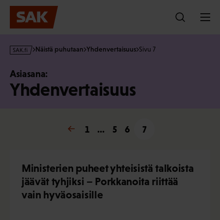
Hyppää
sisältöön
s
Näistä puhutaan
Yhdenvertaisuus
Sivu 7
a
k
Asiasana:
·
Yhdenvertaisuus
f
i
« Edellinen
1
…
5
6
7
Ministerien puheet yhteisistä talkoista
jäävät tyhjiksi – Porkkanoita riittää
vain hyväosaisille