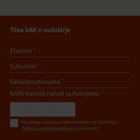
Tilaa SAK:n uutiskirje
(Pakollinen)
Etunimi
(Pakollinen)
Sukunimi
(Pakollinen)
Sähköpostiosoite
(Pakollinen)
Millä kielellä haluat uutiskirjeesi
SUOMI
RUOTSI
(Pa
Hyväksyn tietojeni tallentamisen ja käsittelyn
SAK:n viestintärekisterin
mukaisesti *