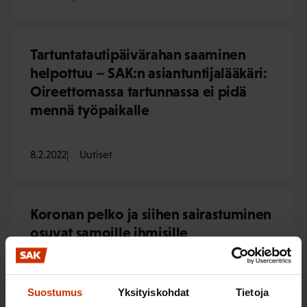
Tartuntatautipäivärahan saaminen
helpottuu – SAK:n asiantuntijalääkäri:
Oireettomassa tartunnassa ei pidä
mennä työpaikalle
8.2.2022
Uutiset
Koronan pelko ja siihen sairastuminen
osuvat samoille ihmisille
1.2.2022
Uutiset
Suostumus
Yksityiskohdat
Tietoja