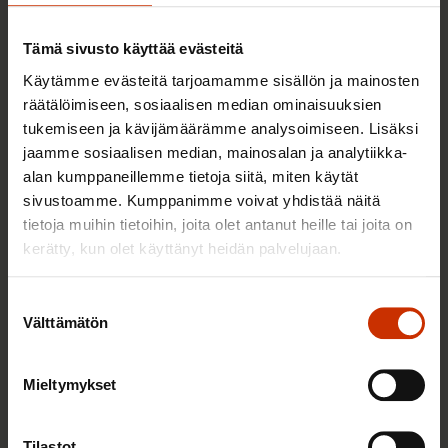
Pitääkö oireettomana viruksen
Tämä sivusto käyttää evästeitä
kantajana mennä töihin?
Käytämme evästeitä tarjoamamme sisällön ja mainosten
räätälöimiseen, sosiaalisen median ominaisuuksien
25.1.2022
Blogikirjoitukset
tukemiseen ja kävijämäärämme analysoimiseen. Lisäksi
jaamme sosiaalisen median, mainosalan ja analytiikka-
alan kumppaneillemme tietoja siitä, miten käytät
Onko EU:lla merkitystä suomalaisen
sivustoamme. Kumppanimme voivat yhdistää näitä
palkansaajan työturvallisuuteen tai
tietoja muihin tietoihin, joita olet antanut heille tai joita on
työhyvinvointiin?
kerätty, kun olet käyttänyt heidän palvelujaan.
Suostumuksen
2.7.2021
Blogikirjoitukset
Välttämätön
valinta
Mieltymykset
EU ohjaa työsuojelutoimia muutosten
hallintaan, työturvallisuusriskien
Tilastot