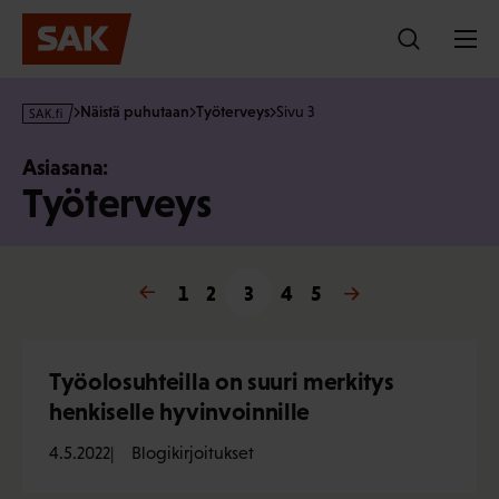
Hyppää
sisältöön
s
Näistä puhutaan
Työterveys
Sivu 3
a
k
Asiasana:
·
Työterveys
f
i
« Edellinen
1
2
3
4
Seuraava »
5
Työolosuhteilla on suuri merkitys
henkiselle hyvinvoinnille
4.5.2022
Blogikirjoitukset