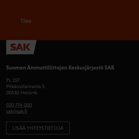
Tilaa
Suomen Ammattiliittojen Keskusjärjestö SAK
PL 157
Pitkänsillanranta 3
00530 Helsinki
020 774 000
sak@sak.fi
LISÄÄ YHTEYSTIETOJA