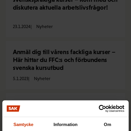
diskutera aktuella arbetslivsfrågor!
23.1.2024
Nyheter
Anmäl dig till vårens fackliga kurser –
Här hittar du FFC:s och förbundens
svenska kursutbud
5.1.2023
Nyheter
Genom det nya svenskspråkiga spelet
Arbetslivets spelregler får eleverna i
nian lära sig om sina rättigheter och
Samtycke
Information
Om
skyldigheter i arbetslivet