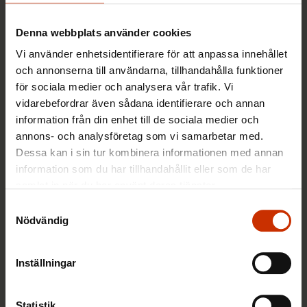
Denna webbplats använder cookies
2.12.2022
Nyheter
Vi använder enhetsidentifierare för att anpassa innehållet
och annonserna till användarna, tillhandahålla funktioner
för sociala medier och analysera vår trafik. Vi
”Det har gått över förväntan” –
vidarebefordrar även sådana identifierare och annan
Fredrika Lund och Vincent Finck tog
information från din enhet till de sociala medier och
med sig bebisen på FFC:s svenska
annons- och analysföretag som vi samarbetar med.
seminarium
Dessa kan i sin tur kombinera informationen med annan
information som du har tillhandahållit eller som de har
22.11.2022
Nyheter
samlat in när du har använt deras tjänster.
Samtyckesval
Nödvändig
Fackterms arbetsmarknadsordlista har
kompletterats – Vet du vad ”työn
Inställningar
tuunaaminen” eller
”muutosneuvottelu” heter på
Statistik