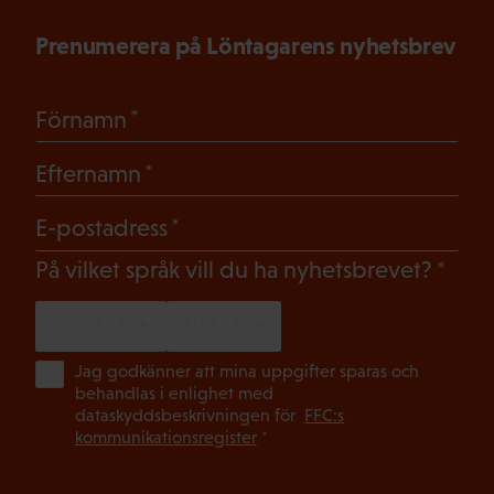
Prenumerera på Löntagarens nyhetsbrev
(Obligatoriskt)
Förnamn
(Obligatoriskt)
Efternamn
(Obligatoriskt)
E-postadress
(Oblig
På vilket språk vill du ha nyhetsbrevet?
SVENSKA
FINSKA
(Ob
Jag godkänner att mina uppgifter sparas och
behandlas i enlighet med
dataskyddsbeskrivningen för
FFC:s
kommunikationsregister
*