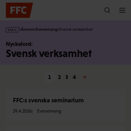
Hoppa
till
innehållet
s
Ämnen
Evenemang
Svensk verksamhet
a
k
Nyckelord:
·
Svensk verksamhet
f
i
1
2
3
4
Nästa →
FFC:s svenska seminarium
29.4.2026
Evenemang