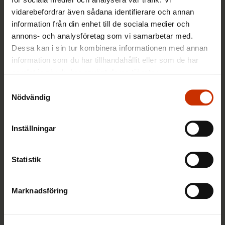
lokalorganisation på Åland efter Sturle
vidarebefordrar även sådana identifierare och annan
Fjäder
information från din enhet till de sociala medier och
14.12.2018
Nyheter
annons- och analysföretag som vi samarbetar med.
Dessa kan i sin tur kombinera informationen med annan
information som du har tillhandahållit eller som de har
samlat in när du har använt deras tjänster.
Mytknäckaren: Är trepartsmodellens
Samtyckesval
tid förbi? FFC:s Annika Rönni-Sällinen
Nödvändig
svarar på några vanliga påståenden
Inställningar
4.12.2018
Nyheter
Statistik
Det här är FFC: Tanja Tiainen från JHL
Marknadsföring
vill att arbetsgivarna blir bättre på att
informera om förändringar –
”arbetstagarna läser ofta om saker