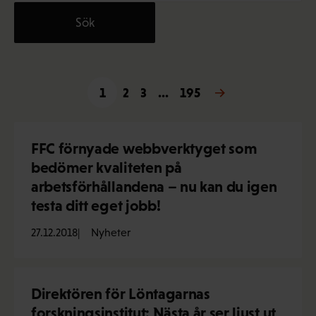
1
2
3
…
195
Nästa →
FFC förnyade webbverktyget som
bedömer kvaliteten på
arbetsförhållandena – nu kan du igen
testa ditt eget jobb!
27.12.2018
Nyheter
Direktören för Löntagarnas
forskningsinstitut: Nästa år ser ljust ut