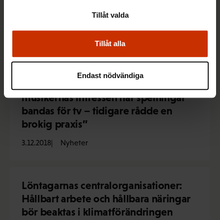
som berör dem själva i
Tillåt valda
lokaltidningen”
4.12.2018
Nyheter
Tillåt alla
Endast nödvändiga
Så gjorde jag: ”Jag har kunnat driva
musikernas intressen när spelningar
bandas för tv – tidigare rådde en
brokig praxis”
3.12.2018
Nyheter
Löntagarnas centralorganisationer:
Hållbart arbete och hållbara näringar
bör beaktas i klimatförändringen