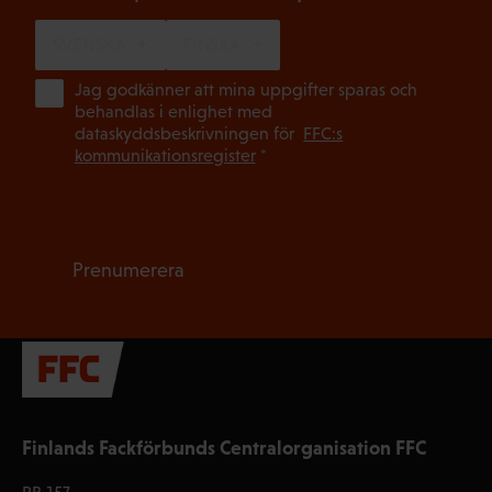
SVENSKA
FINSKA
(Ob
Jag godkänner att mina uppgifter sparas och
behandlas i enlighet med
dataskyddsbeskrivningen för
FFC:s
kommunikationsregister
*
Prenumerera
Finlands Fackförbunds Centralorganisation FFC