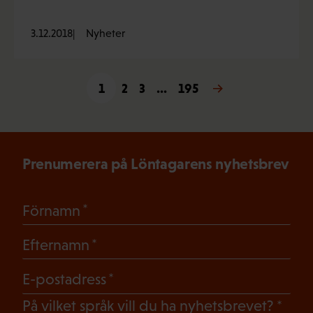
3.12.2018
Nyheter
1
2
3
…
195
Nästa →
Prenumerera på Löntagarens nyhetsbrev
(Obligatoriskt)
Förnamn
(Obligatoriskt)
Efternamn
(Obligatoriskt)
E-postadress
(Oblig
På vilket språk vill du ha nyhetsbrevet?