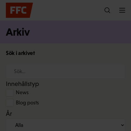
Hoppa
till
innehållet
Arkiv
Sök i arkivet
Sök
Innehållstyp
News
Blog posts
År