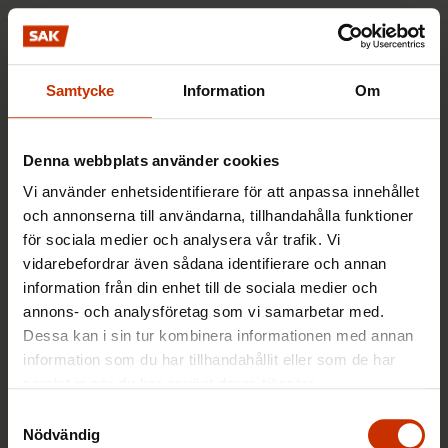
Reform gällande förtidspensioner
1998
Samtycke
Information
Om
Arbetslöshetsförsäkringsfonden grundades
Denna webbplats använder cookies
1997
Vi använder enhetsidentifierare för att anpassa innehållet
och annonserna till användarna, tillhandahålla funktioner
för sociala medier och analysera vår trafik. Vi
TT-FFC allmänna avtal
vidarebefordrar även sådana identifierare och annan
Servicearbetsgivarna-FFC samarbetsavtal
information från din enhet till de sociala medier och
Reform gällande arbetspensionsinrättningarnas
annons- och analysföretag som vi samarbetar med.
investeringar
Dessa kan i sin tur kombinera informationen med annan
information som du har tillhandahållit eller som de har
Avtal om s.k. buffertfonder inom
samlat in när du har använt deras tjänster.
arbetspensions- och
Samtyckesval
arbetslöshetsförsäkringssystemen samt om
Nödvändig