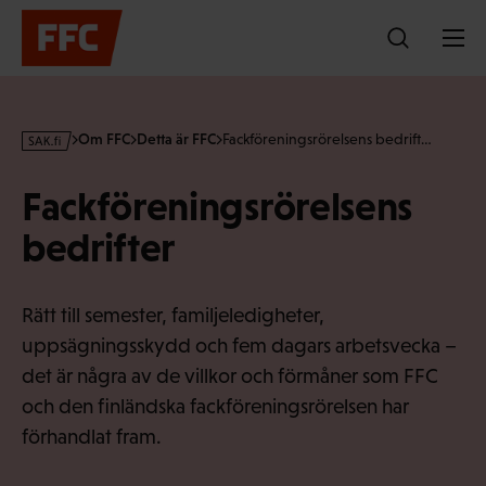
Hoppa
till
innehållet
s
Om FFC
Detta är FFC
Fackföreningsrörelsens bedrift…
a
k
Fackförenings­rörelsens
·
f
bedrifter
i
Rätt till semester, familjeledigheter,
uppsägningsskydd och fem dagars arbetsvecka –
det är några av de villkor och förmåner som FFC
och den finländska fackföreningsrörelsen har
förhandlat fram.