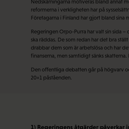
Nedskärningarna motiveras bland annat med
reformerna i verkligheten har på sysselsätt
Företagarna i Finland har gjort bland sin
Regeringen Orpo-Purra har valt sin sida – o
ska räddas. De som redan har det bra ställt
drabbar dem som är arbetslösa och har det d
finanserna, men samtidigt sänks skatterna.
Den offentliga debatten går på högvarv och
20+1 påståenden.
1) Regeringens åtgärder påverkar i