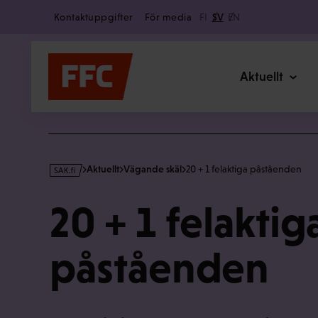
Secondary
Hoppa
Kontaktuppgifter
För media
FI
SV
EN
till
innehållet
Main
Aktuellt
s
Aktuellt
Vägande skäl
20 + 1 felaktiga påståenden
a
k
20 + 1 felaktig
·
f
i
påståenden