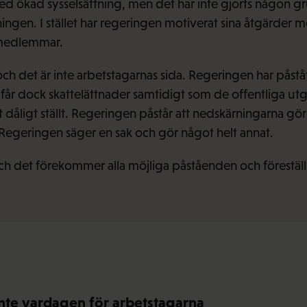
 ökad sysselsättning, men det har inte gjorts någon gr
ningen. I stället har regeringen motiverat sina åtgärder
a medlemmar.
ch det är inte arbetstagarnas sida. Regeringen har påståt
 får dock skattelättnader samtidigt som de offentliga utg
åligt ställt. Regeringen påstår att nedskärningarna görs 
 Regeringen säger en sak och gör något helt annat.
 det förekommer alla möjliga påståenden och föreställnin
nte vardagen för arbetstagarna