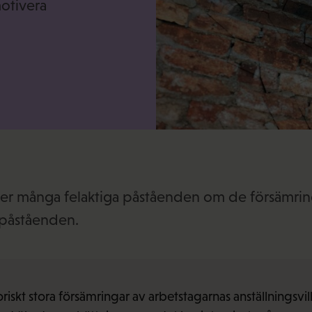
otivera
er många felaktiga påståenden om de försämrin
 påståenden.
iskt stora försämringar av arbetstagarnas anställningsvill