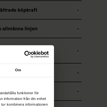
bättrade köpkraft
n allmänna linjen
demokratiskt valda
Om
tsmarknadspolitiken
andahålla funktioner för
n information från din enhet
 tur kombinera informationen