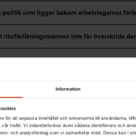
ns politik som ligger bakom arbetstagarnas för
tt riksförlikningsmannen inte får överskrida de
ländska arbetstagarna och respekterar inte de 
Information
egeringen lyhört lyssnat på arbetstagarnas oro
cookies
gare och företag att regeringen styr över arbe
e för att anpassa innehållet och annonserna till användarna, tillh
vår trafik. Vi vidarebefordrar även sådana identifierare och anna
nnons- och analysföretag som vi samarbetar med. Dessa kan i sin