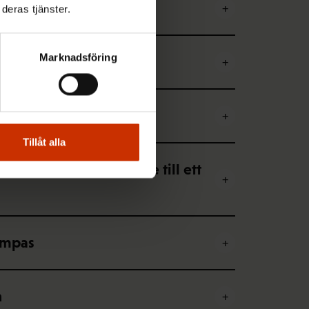
deras tjänster.
Marknadsföring
obbar deltid
er
Tillåt alla
ar halveras leder inte till ett
lämpas
n