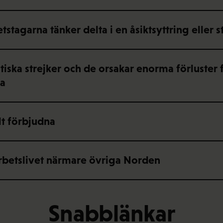
stagarna tänker delta i en åsiktsyttring eller s
itiska strejker och de orsakar enorma förluster f
na
elt förbjudna
arbetslivet närmare övriga Norden
Snabblänkar