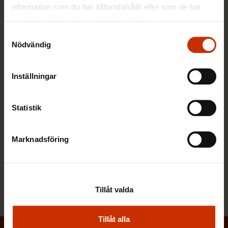
Snabblänkar
information som du har tillhandahållit eller som de har
samlat in när du har använt deras tjänster.
Samtyckesval
Nödvändig
Gå med i facket
Hitta ditt eget fackförbund och gå med redan i dag.
Inställningar
Beställ vårt nyhetsbrev
Statistik
Löntagarens nyhetsbrev berättar vad som händer i
arbetslivet.
Marknadsföring
Känn till dina rättigheter
Bekanta dig med arbetslivets spelregler.
Tillåt valda
Tillåt alla