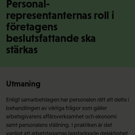
Personal­
·
f
representanternas roll i
i
företagens
beslutsfattande ska
stärkas
Utmaning
Enligt samarbetslagen har personalen rätt att delta i
behandlingen av viktiga frågor som gäller
arbetsgivarens affärsverksamhet och ekonomi
samt personalens ställning. I praktiken är det
vanligt att arbetstagarnas lagstadgade delaktighet