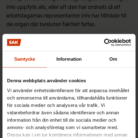
inte uppfylls alls, eller att den har ordnats så att
arbetstagarnas representanter inte har tillträde till
de organ där besluten faktiskt fattas.
Några av FFC:s lösningar
Gränsen för när bestämmelserna om
Samtycke
Information
Om
personalrepresentation i företagens förvaltning
ska tillämpas borde sänkas så att alla företag som
Denna webbplats använder cookies
regelbundet sysselsätter minst 50 årsverken
omfattas.
Vi använder enhetsidentifierare för att anpassa innehållet
och annonserna till användarna, tillhandahålla funktioner
Personalrepresentationen ska gälla företagets
för sociala medier och analysera vår trafik. Vi
centrala beslutande organ.
vidarebefordrar även sådana identifierare och annan
Företag som bryter mot bestämmelserna om
information från din enhet till de sociala medier och
förvaltningsrepresentation ska kunna straffas.
annons- och analysföretag som vi samarbetar med.
Dessa kan i sin tur kombinera informationen med annan