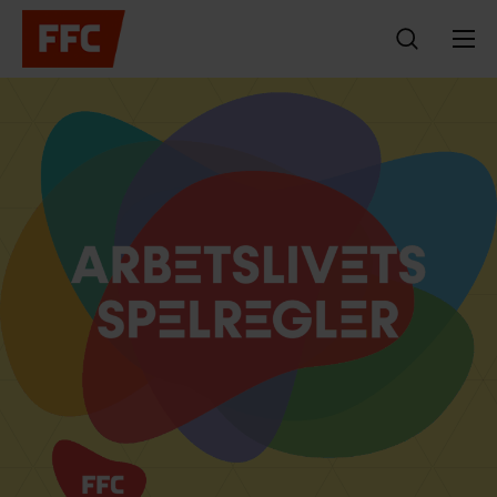
Hoppa
till
innehållet