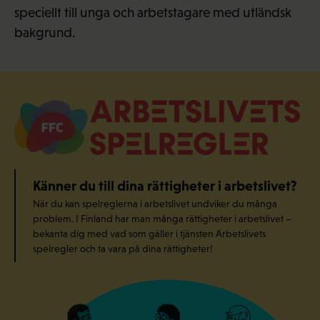
speciellt till unga och arbetstagare med utländsk
bakgrund.
Känner du till dina rättigheter i arbetslivet?
När du kan spelreglerna i arbetslivet undviker du många
problem. I Finland har man många rättigheter i arbetslivet –
bekanta dig med vad som gäller i tjänsten Arbetslivets
spelregler och ta vara på dina rättigheter!