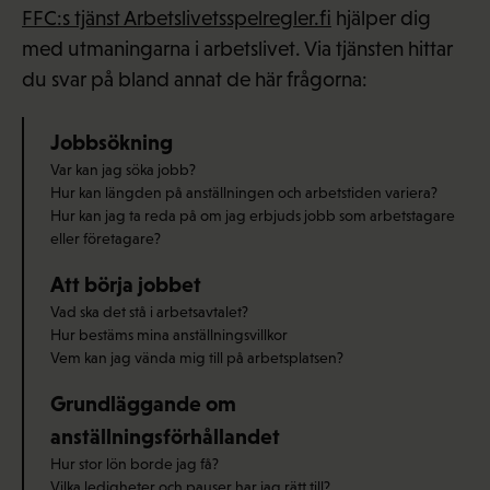
FFC:s tjänst Arbetslivetsspelregler.fi
hjälper dig
med utmaningarna i arbetslivet. Via tjänsten hittar
du svar på bland annat de här frågorna:
Jobbsökning
Var kan jag söka jobb?
Hur kan längden på anställningen och arbetstiden variera?
Hur kan jag ta reda på om jag erbjuds jobb som arbetstagare
eller företagare?
Att börja jobbet
Vad ska det stå i arbetsavtalet?
Hur bestäms mina anställningsvillkor
Vem kan jag vända mig till på arbetsplatsen?
Grundläggande om
anställningsförhållandet
Hur stor lön borde jag få?
Vilka ledigheter och pauser har jag rätt till?