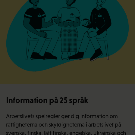
Information på 25 språk
Arbetslivets spelregler ger dig information om
rättigheterna och skyldigheterna i arbetslivet på
svenska, finska, lätt finska, engelska, ukrainska och