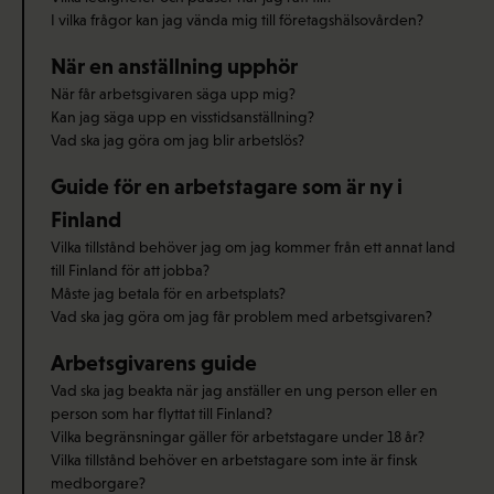
I vilka frågor kan jag vända mig till företagshälsovården?
När en anställning upphör
När får arbetsgivaren säga upp mig?
Kan jag säga upp en visstidsanställning?
Vad ska jag göra om jag blir arbetslös?
Guide för en arbetstagare som är ny i
Finland
Vilka tillstånd behöver jag om jag kommer från ett annat land
till Finland för att jobba?
Måste jag betala för en arbetsplats?
Vad ska jag göra om jag får problem med arbetsgivaren?
Arbetsgivarens guide
Vad ska jag beakta när jag anställer en ung person eller en
person som har flyttat till Finland?
Vilka begränsningar gäller för arbetstagare under 18 år?
Vilka tillstånd behöver en arbetstagare som inte är finsk
medborgare?