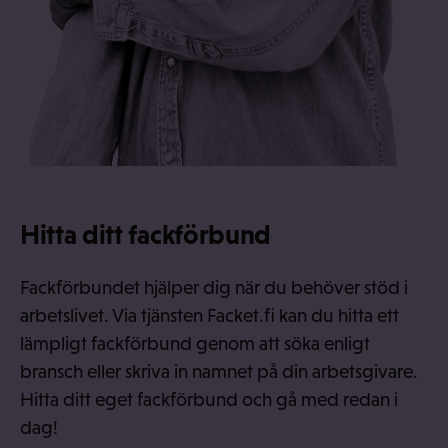
Hitta ditt fackförbund
Fackförbundet hjälper dig när du behöver stöd i
arbetslivet. Via tjänsten Facket.fi kan du hitta ett
lämpligt fackförbund genom att söka enligt
bransch eller skriva in namnet på din arbetsgivare.
Hitta ditt eget fackförbund och gå med redan i
dag!