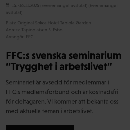
15.-16.11.2025 (Evenemanget avslutat)
(Evenemanget
avslutat)
Plats: Original Sokos Hotel Tapiola Garden
Adress: Tapioplatsen 3, Esbo.
Arrangör: FFC
FFC:s svenska seminarium
”Trygghet i arbetslivet”
Seminariet är avsedd för medlemmar i
FFC:s medlemsförbund och är kostnadsfri
för deltagaren. Vi kommer att bekanta oss
med aktuella teman i arbetslivet.