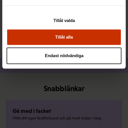
Organisation
044 430 9766
Tillåt valda
Skicka epost
Läs mer om personen
Tillåt alla
Endast nödvändiga
Dela
Snabblänkar
Gå med i facket
Hitta ditt eget fackförbund och gå med redan i dag.