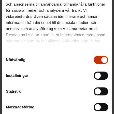
och annonserna till användarna, tillhandahålla funktioner
för sociala medier och analysera vår trafik. Vi
vidarebefordrar även sådana identifierare och annan
information från din enhet till de sociala medier och
annons- och analysföretag som vi samarbetar med.
Dessa kan i sin tur kombinera informationen med annan
information som du har tillhandahållit eller som de har
samlat in när du har använt deras tjänster.
Samtyckesval
Nödvändig
Inställningar
Statistik
Kristiina Linna
Marknadsföring
Region- och organisationsexpert – Mariehamn