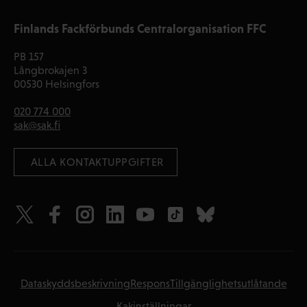
Finlands Fackförbunds Centralorganisation FFC
PB 157
Långbrokajen 3
00530 Helsingfors
020 774 000
sak@sak.fi
 ALLA KONTAKTUPPGIFTER
Dataskyddsbeskrivning
Respons
Tillgänglighetsutlåtande
Kakinställningar