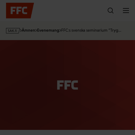
Hoppa
till
innehållet
s
Ämnen
Evenemang
FFC:s svenska seminarium ”Tryg…
a
k
·
f
i