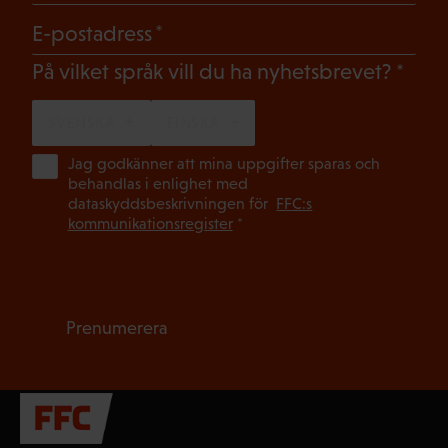
(Obligatoriskt)
E-postadress
(Oblig
På vilket språk vill du ha nyhetsbrevet?
SVENSKA
FINSKA
(Ob
Jag godkänner att mina uppgifter sparas och
behandlas i enlighet med
dataskyddsbeskrivningen för
FFC:s
kommunikationsregister
*
Prenumerera