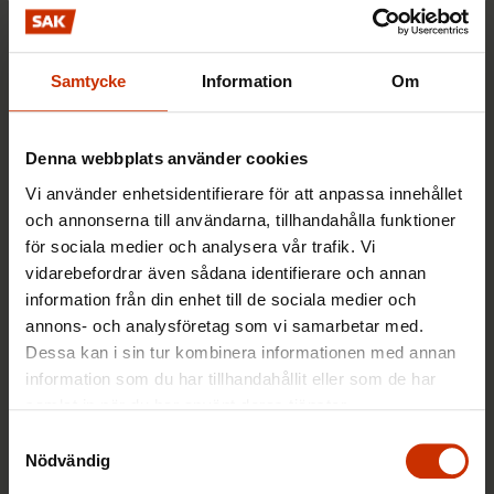
FFC motsätter sig inte lokala avtal, men vill inte att
de lokala avtalen utnyttjas för att försämra
anställningsvillkoren.
Samtycke
Information
Om
Kollektivavtalet slår fast en miniminivå, men det
finns inget som hindrar att arbetsgivaren till
Denna webbplats använder cookies
exempel betalar högre lön än vad som står i
Vi använder enhetsidentifierare för att anpassa innehållet
kollektivavtalet.
och annonserna till användarna, tillhandahålla funktioner
för sociala medier och analysera vår trafik. Vi
Det är viktigt att komma ihåg att lönen endast
vidarebefordrar även sådana identifierare och annan
information från din enhet till de sociala medier och
utgör en del av kollektivavtalet. I kollektivavtalen
annons- och analysföretag som vi samarbetar med.
har parterna kommit överens om många villkor
Dessa kan i sin tur kombinera informationen med annan
som är bättre än de lagstadgade, såsom
information som du har tillhandahållit eller som de har
semesterpenning och semesterpremie, mer
samlat in när du har använt deras tjänster.
omfattande företagshälsovård samt ersättningar
Samtyckesval
för övertidsarbete.
Nödvändig