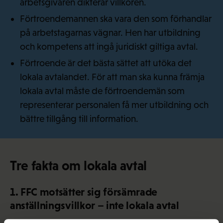
arbetsgivaren dikterar villkoren.
Förtroendemannen ska vara den som förhandlar
på arbetstagarnas vägnar. Hen har utbildning
och kompetens att ingå juridiskt giltiga avtal.
Förtroende är det bästa sättet att utöka det
lokala avtalandet. För att man ska kunna främja
lokala avtal måste de förtroendemän som
representerar personalen få mer utbildning och
bättre tillgång till information.
Tre fakta om lokala avtal
1. FFC motsätter sig försämrade
anställningsvillkor – inte lokala avtal