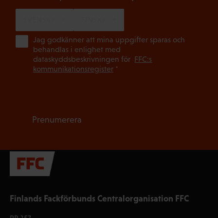
SVENSKA
FINSKA
(Ob
Jag godkänner att mina uppgifter sparas och
behandlas i enlighet med
dataskyddsbeskrivningen för
FFC:s
kommunikationsregister
*
Prenumerera
Finlands Fackförbunds Centralorganisation FFC