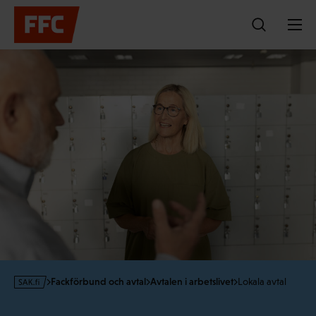
Hoppa
till
innehållet
s
Fackförbund och avtal
Avtalen i arbetslivet
Lokala avtal
a
k