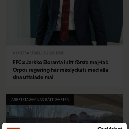
NYHETSARTIKEL
1.5.2026 12:50
FFC:s Jarkko Eloranta i sitt första maj-tal:
Orpos regering har misslyckats med alla
sina uttalade mål
ARBETSTAGARNAS RÄTTIGHETER