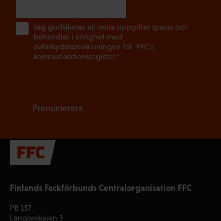
SVENSKA
FINSKA
(Ob
Jag godkänner att mina uppgifter sparas och
behandlas i enlighet med
dataskyddsbeskrivningen för
FFC:s
kommunikationsregister
*
Prenumerera
Finlands Fackförbunds Centralorganisation FFC
PB 157
Långbrokajen 3