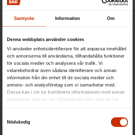
Samtycke
Information
Om
Denna webbplats använder cookies
Vi använder enhetsidentifierare för att anpassa innehållet
och annonserna till användarna, tillhandahålla funktioner
NYHETSARTIKEL
29.4.2026 8:37
för sociala medier och analysera vår trafik. Vi
Sommarjobbarinfo öppnar den 5 maj –
vidarebefordrar även sådana identifierare och annan
avgiftsfri rådgivning för sommarjobbare
information från din enhet till de sociala medier och
hela sommaren
annons- och analysföretag som vi samarbetar med.
Dessa kan i sin tur kombinera informationen med annan
information som du har tillhandahållit eller som de har
FACKET I FINLAND OCH VÄRLDEN
samlat in när du har använt deras tjänster.
Samtyckesval
Nödvändig