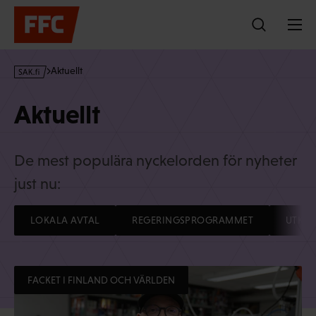
Hoppa
till
innehållet
s
Aktuellt
a
k
Aktuellt
·
f
i
De mest populära nyckelorden för nyheter
just nu:
LOKALA AVTAL
REGERINGSPROGRAMMET
UTKOM
FACKET I FINLAND OCH VÄRLDEN