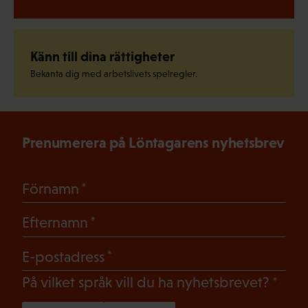
Känn till dina rättigheter
Bekanta dig med arbetslivets spelregler.
Prenumerera på Löntagarens nyhetsbrev
(Obligatoriskt)
Förnamn
(Obligatoriskt)
Efternamn
(Obligatoriskt)
E-postadress
(Oblig
På vilket språk vill du ha nyhetsbrevet?