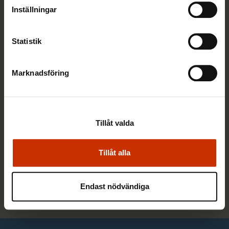
Inställningar
Statistik
Marknadsföring
NYHETSARTIKEL
28.4.2026 14:04
Yrkesproffs i arbetslivet: Fotbollsspelare
Tillåt valda
med en brinnande vilja att vinna
Tillåt alla
Alla nyheter
Endast nödvändiga