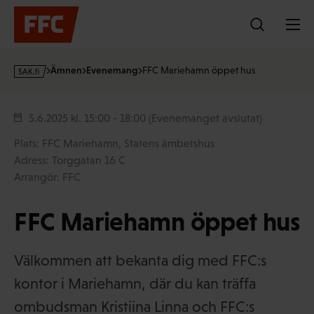
Hoppa
till
innehållet
s
Ämnen
Evenemang
FFC Mariehamn öppet hus
a
k
·
5.6.2025
kl. 15:00 - 18:00
(Evenemanget avslutat)
f
Plats: FFC Mariehamn, Statens ämbetshus
i
Adress: Torggatan 16 C
Arrangör: FFC
FFC Mariehamn öppet hus
Välkommen att bekanta dig med FFC:s
kontor i Mariehamn, där du kan träffa
ombudsman Kristiina Linna och FFC:s