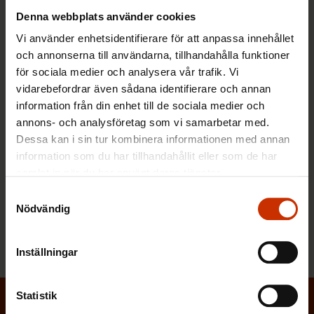
Denna webbplats använder cookies
Vi använder enhetsidentifierare för att anpassa innehållet
Gå med i facket
och annonserna till användarna, tillhandahålla funktioner
Hitta ditt eget fackförbund och gå med redan i dag.
för sociala medier och analysera vår trafik. Vi
vidarebefordrar även sådana identifierare och annan
information från din enhet till de sociala medier och
annons- och analysföretag som vi samarbetar med.
Beställ vårt nyhetsbrev
Dessa kan i sin tur kombinera informationen med annan
Löntagarens nyhetsbrev berättar vad som händer i
information som du har tillhandahållit eller som de har
arbetslivet.
samlat in när du har använt deras tjänster.
Samtyckesval
Nödvändig
Känn till dina rättigheter
Bekanta dig med arbetslivets spelregler.
Inställningar
Statistik
Prenumerera på Löntagarens nyhetsbrev