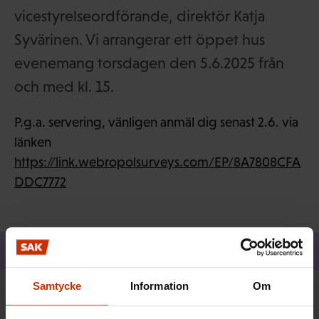
vicestyrelseordförande, direktör Katja
Syvärinen. Vi arrangerar ett öppet hus
evenemang torsdagen den 5.6.2025 från
och med kl. 15.
P.g.a. servering, vänligen anmäl dig senast 2.6. via
länken
https://link.webropolsurveys.com/EP/8A7808CFA
DDC7772
Dela
Samtycke
Information
Om
Snabblänkar