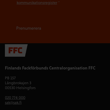
kommunikationsregister
*
Prenumerera
Finlands Fackförbunds Centralorganisation FFC
PB 157
Långbrokajen 3
00530 Helsingfors
020 774 000
sak@sak.fi