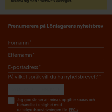
Bekanta dig med arbetslivets spelregler.
Prenumerera på Löntagarens nyhetsbrev
(Obligatoriskt)
Förnamn
(Obligatoriskt)
Efternamn
(Obligatoriskt)
E-postadress
(Oblig
På vilket språk vill du ha nyhetsbrevet?
SVENSKA
FINSKA
(Ob
Jag godkänner att mina uppgifter sparas och
behandlas i enlighet med
dataskyddsbeskrivningen för
FFC:s