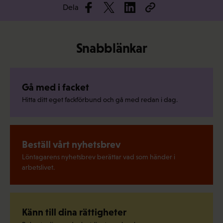
Dela
Snabblänkar
Gå med i facket
Hitta ditt eget fackförbund och gå med redan i dag.
Beställ vårt nyhetsbrev
Löntagarens nyhetsbrev berättar vad som händer i
arbetslivet.
Känn till dina rättigheter