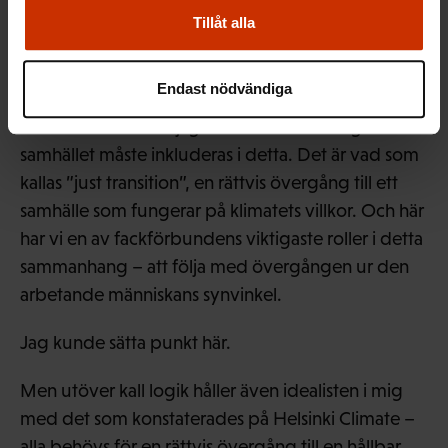
arbetet självt att förändras, men inte försvinna helt.
Tillåt alla
Vissa jobb kommer inte längre att behövas, men
Endast nödvändiga
nya jobb uppstår i stället. Då behövs nya
stödformer och möjligheter till omskolning. Hela
samhället måste inkluderas i detta. Det är vad som
kallas ”just transition”, en rättvis övergång till ett
samhälle som fungerar på klimatets villkor. Och här
har vi en av fackförbundens viktigaste roller i detta
sammanhang – att följa med övergången ur den
arbetande människans synvinkel.
Jag kunde sätta punkt här.
Men utöver kall logik håller även idealisten i mig
med det som konstaterades på Helsinki Climate –
alla behövs för en rättvis övergång till en hållbar