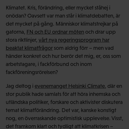
Klimatet. Kris, förändring, eller mycket ståhej i
onödan? Oavsett var man står i klimatdebatten, är
det mycket på gång. Människor klimatstrejkar på
gatorna,
FN och EU ordnar möten
och drar upp
stora riktlinjer,
vårt nya regeringsprogram har
beaktat klimatfrågor
som aldrig förr – men vad
händer konkret och hur berör det mig, er, oss som
arbetstagare, i fackförbund och inom
fackföreningsrörelsen?
Jag deltog i
evenemanget Helsinki Climate
, där en
stor publik hade samlats för att höra inhemska och
utländska politiker, forskare och aktivister diskutera
temat klimatförändring. Det var, kanske konstigt
nog, en överraskande optimistisk upplevelse. Visst,
det framkom klart och tydligt att klimatkrisen –