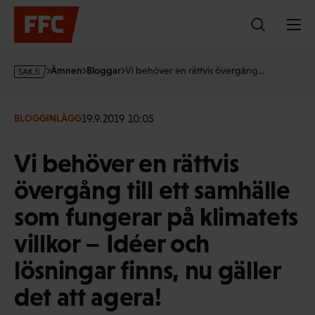
Hoppa
till
innehållet
s
Ämnen
Bloggar
Vi behöver en rättvis övergång…
a
k
·
19.9.2019 10:05
BLOGGINLÄGG
f
i
Vi behöver en rättvis
övergång till ett samhälle
som fungerar på klimatets
villkor – Idéer och
lösningar finns, nu gäller
det att agera!