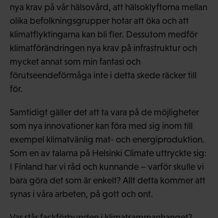
nya krav på vår hälsovård, att hälsoklyftorna mellan
olika befolkningsgrupper hotar att öka och att
klimatflyktingarna kan bli fler. Dessutom medför
klimatförändringen nya krav på infrastruktur och
mycket annat som min fantasi och
förutseendeförmåga inte i detta skede räcker till
för.
Samtidigt gäller det att ta vara på de möjligheter
som nya innovationer kan föra med sig inom till
exempel klimatvänlig mat- och energiproduktion.
Som en av talarna på Helsinki Climate uttryckte sig:
I Finland har vi råd och kunnande – varför skulle vi
bara göra det som är enkelt? Allt detta kommer att
synas i våra arbeten, på gott och ont.
Var står fackförbunden i klimatsammanhanget?