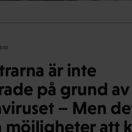
3:50
rarna är inte
rade på grund av
viruset – Men det
 möjligheter att