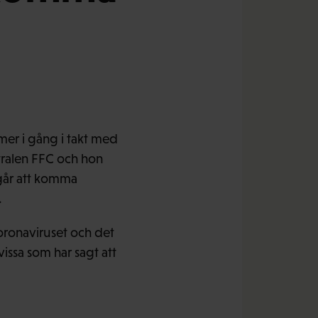
er i gång i takt med
ntralen FFC och hon
 går att komma
.
oronaviruset och det
vissa som har sagt att