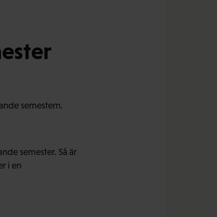
ester
ällande semestern.
ande semester. Så är
r i en