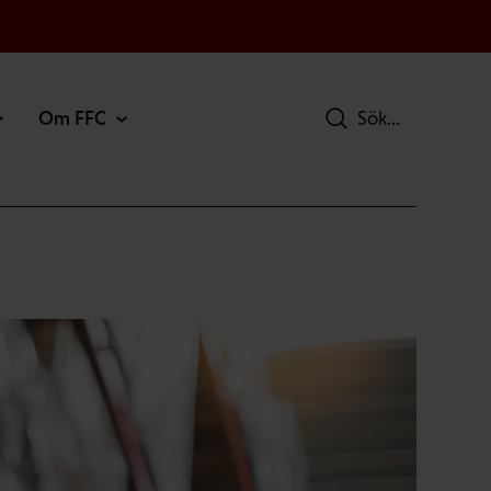
Om FFC
Sök