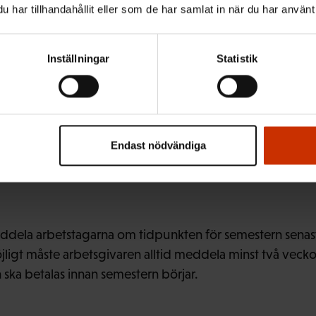
lagen och kollektivavtalen. Undantaget för personalen 
har tillhandahållit eller som de har samlat in när du har använt 
r sig på regeringens och riksdagens beslut. Tidigare g
räddningsväsendet och nödcentralernas verksamhet, men
na till det normala den 14 maj.
Inställningar
Statistik
marsemestern hållas under perioden maj–september. Inna
Endast nödvändiga
arbetstagarna få säga när de vill hålla sin semester. Arbe
betstagarnas önskemål. Arbetstagarna ska också behandlas 
ddela arbetstagarna om tidpunkten för semestern senast
jligt måste arbetsgivaren alltid meddela minst två veck
 ska betalas innan semestern börjar.