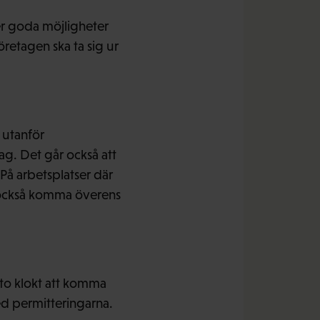
er goda möjligheter
etagen ska ta sig ur
s utanför
ag. Det går också att
På arbetsplatser där
an också komma överens
hto klokt att komma
ed permitteringarna.