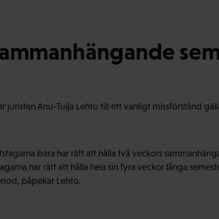
ll sammanhängande sem
ar juristen Anu-Tuija Lehto till ett vanligt missförstånd g
tstagarna bara har rätt att hålla två veckors sammanhäng
agarna har rätt att hålla hela sin fyra veckor långa semeste
iod, påpekar Lehto.