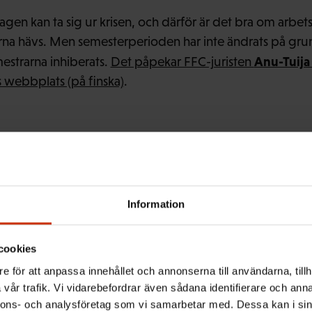
etagen kan ta sig ur krisen, och därför är det bra om arbet
erna hävs. Men semesterperioden har inte ändrats på gru
Anu-Tuija
mestrarna inhiberats.
Det påpekar FFC-juristen
 webbplats (på finska)
.
rn är att se till att arbetstagarna har en möjlighet att vi
Information
bbet, konstaterar Lehto.
cookies
e för att anpassa innehållet och annonserna till användarna, tillh
sonalen inom hälsovården och socialväsendet som arbets
vår trafik. Vi vidarebefordrar även sådana identifierare och anna
re tidpunkt. Alla andra har rätt att ta ut sin semester un
nnons- och analysföretag som vi samarbetar med. Dessa kan i sin