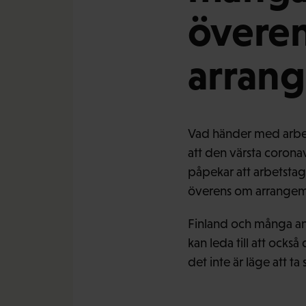
överen
arran
Vad händer med arbet
att den värsta corona
påpekar att arbetstag
överens om arrangem
Finland och många and
kan leda till att ocks
det inte är läge att 