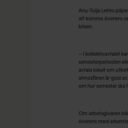
Anu-Tuija Lehto påpe
att komma överens om
krisen.
– I kollektivavtalet k
semesterperioden elle
avtala lokalt om utbe
atmosfären är god och 
om hur semester ska hå
Om arbetsgivaren blir
överens med arbetsta