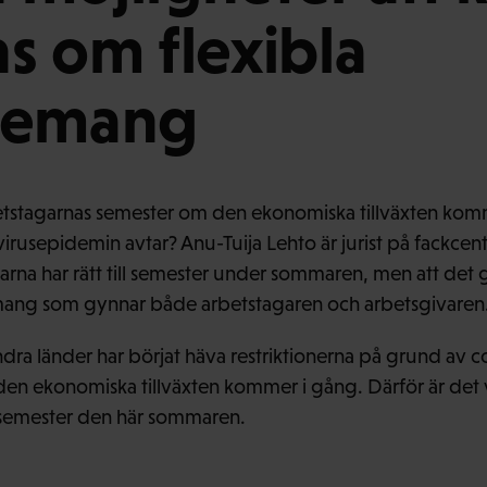
s om flexibla
gemang
stagarnas semester om den ekonomiska tillväxten komm
virusepidemin avtar? Anu-Tuija Lehto är jurist på fackce
arna har rätt till semester under sommaren, men att det
ang som gynnar både arbetstagaren och arbetsgivaren
ra länder har börjat häva restriktionerna på grund av c
å den ekonomiska tillväxten kommer i gång. Därför är det 
ta semester den här sommaren.