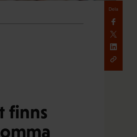
Dela
 finns
 komma