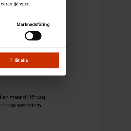
inom hälsovården och
deras tjänster.
ällde undantaget
 för deras del
Marknadsföring
n arbetsgivaren slår
Tillåt alla
tsgivaren ska sträva
jämlikt.
 en månad i förväg.
or innan semestern