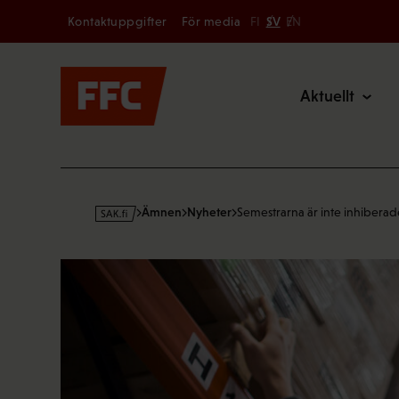
Secondary
Hoppa
Kontaktuppgifter
För media
FI
SV
EN
till
Main
innehållet
Aktuellt
s
Ämnen
Nyheter
Semestrarna är inte inhibera
a
k
·
f
i