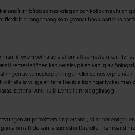
kar ändå att både semesterlagen och kollektivavtalen g
 flexibla arrangemang som gynnar båda parterna när för
an man till exempel ha avtalat om att semestern kan flytta
r att semesterlönen kan betalas på en vanlig avlöningsd
talningen av semesterpenningen eller semesterpremien. 
där alla är villiga att hitta flexibla lösningar lyckas m
llas, betonar Anu-Tuija Lehto i sitt blogginlägg.
 tvungen att permittera sin personal, så är det enligt Le
garna om att de kan ta semester före eller i samband m