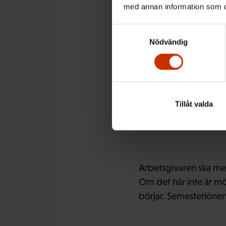
fastslagen i semester
med annan information som du 
socialväsendet grunda
också personal inom 
Samtyckesval
återgick bestämmelser
Nödvändig
Enligt lagen ska som
Tillåt valda
fast tidpunkten måste 
efter att uppfylla ar
Arbetsgivaren ska me
Om det här inte är mö
börjar. Semesterlönen