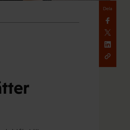
Dela
tter