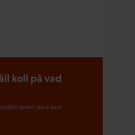
l koll på vad
miljön direkt i din e-post