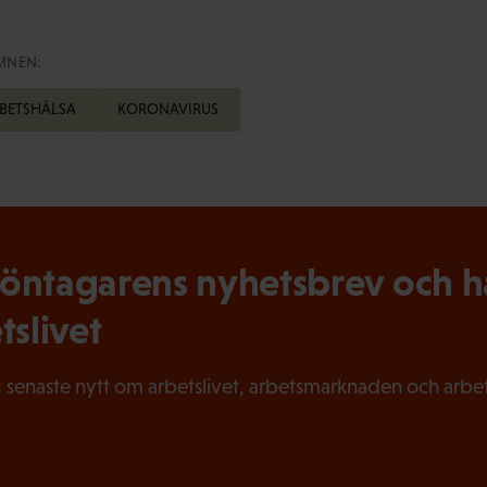
MNEN:
BETSHÄLSA
KORONAVIRUS
ntagarens nyhetsbrev och hål
tslivet
 senaste nytt om arbetslivet, arbetsmarknaden och arbets