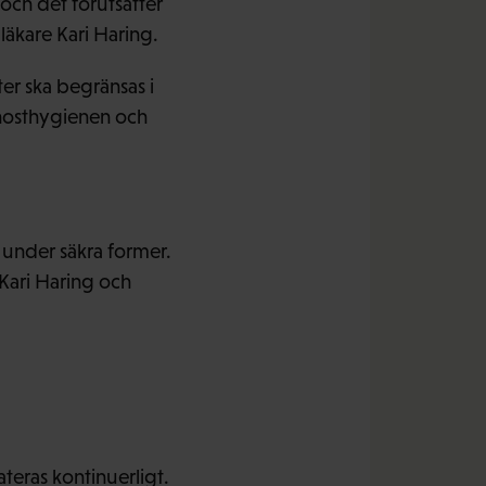
och det förutsätter
läkare Kari Haring.
ter ska begränsas i
 hosthygienen och
e under säkra former.
 Kari Haring och
eras kontinuerligt.