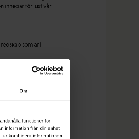
 innebär för just vår
 redskap som är i
nde och psykosociala
Om
konomin tära på
andahålla funktioner för
n information från din enhet
 till arbetet efter
 tur kombinera informationen
a överens med