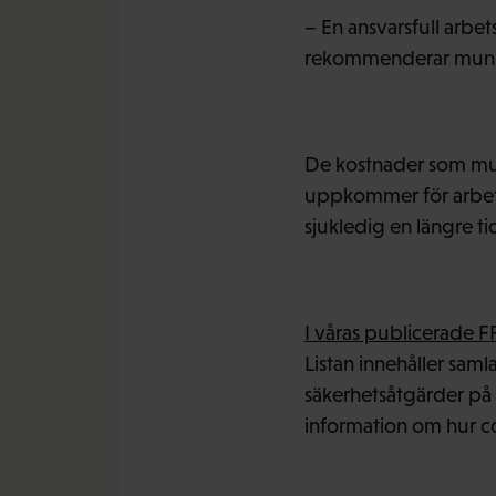
– En ansvarsfull arb
rekommenderar munskyd
De kostnader som muns
uppkommer för arbetsg
sjukledig en längre ti
I våras publicerade F
Listan innehåller sa
säkerhetsåtgärder på
information om hur c