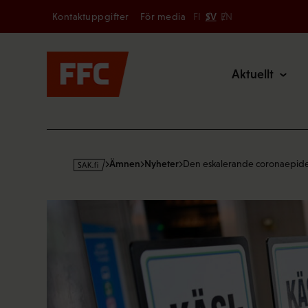
Secondary
Hoppa
Kontaktuppgifter
För media
FI
SV
EN
till
Main
innehållet
Aktuellt
s
Ämnen
Nyheter
Den eskalerande coronaepi
a
k
·
f
i