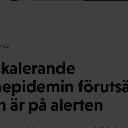
14:56
skalerande
epidemin förutsä
n är på alerten