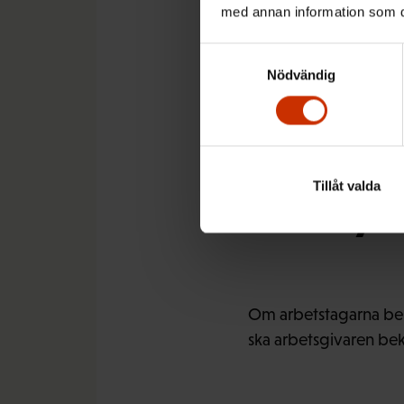
med annan information som du 
arbetstagaren om hur 
skyddsutrustning arb
Samtyckesval
Nödvändig
En ansva
Tillåt valda
munkydd
Om arbetstagarna beh
ska arbetsgivaren be