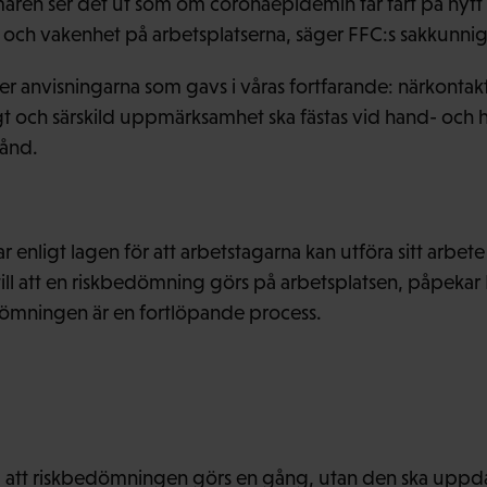
ren ser det ut som om coronaepidemin tar fart på nytt 
och vakenhet på arbetsplatserna, säger FFC:s sakkunnig
ler anvisningarna som gavs i våras fortfarande: närkontak
gt och särskild uppmärksamhet ska fästas vid hand- och
stånd.
 enligt lagen för att arbetstagarna kan utföra sitt arbet
till att en riskbedömning görs på arbetsplatsen, påpekar
dömningen är en fortlöpande process.
d att riskbedömningen görs en gång, utan den ska uppdat