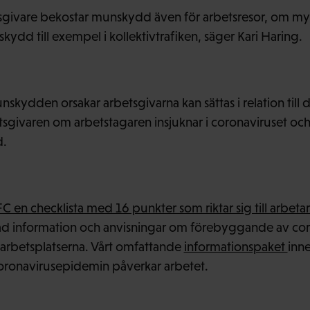
etsgivare bekostar munskydd även för arbetsresor, om m
d till exempel i kollektivtrafiken, säger Kari Haring.
kydden orsakar arbetsgivarna kan sättas i relation till
ivaren om arbetstagaren insjuknar i coronaviruset och 
d.
FC en checklista med 16 punkter som riktar sig till arbet
mlad information och anvisningar om förebyggande av co
 arbetsplatserna. Vårt omfattande
informationspaket
inne
oronavirusepidemin påverkar arbetet.