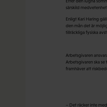
Efter den lugna somma
särskild medvetenhet 
Enligt Kari Haring gäl
den mån det är möjli
tillräckliga fysiska av
Arbetsgivaren ansvarar
Arbetsgivaren ska se 
framhäver att riskbe
– Det räcker inte me