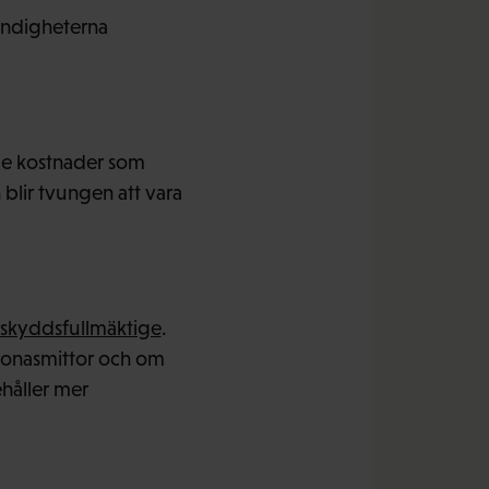
yndigheterna
 de kostnader som
blir tvungen att vara
arskyddsfullmäktige
.
ronasmittor och om
håller mer