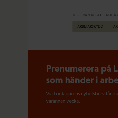
MER FRÅN RELATERADE Ä
ARBETARSKYDD
AR
Prenumerera på Lö
som händer i arbe
Via Löntagarens nyhetsbrev får du
varannan vecka.