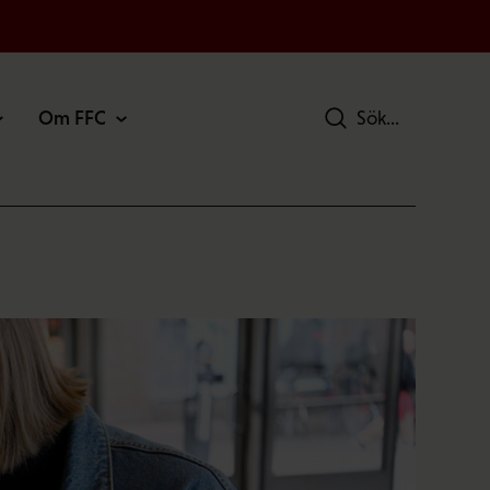
Om FFC
Sök