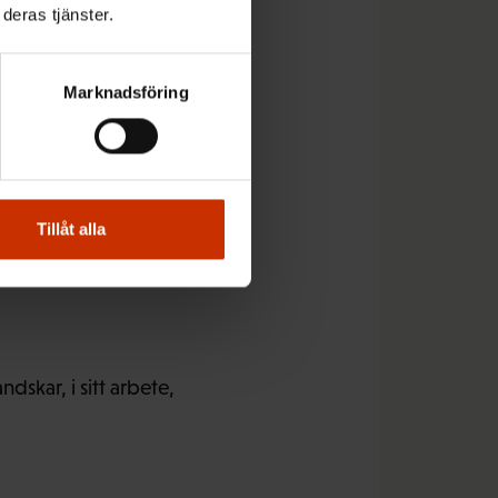
deras tjänster.
 hurdan
Marknadsföring
kostar
Tillåt alla
kar, i sitt arbete,