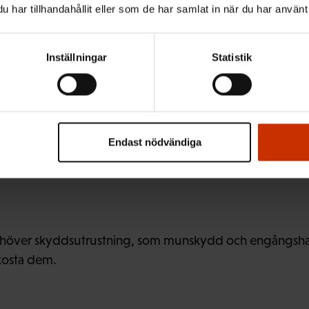
har tillhandahållit eller som de har samlat in när du har använt 
arbetet ska ordnas på ett så säkert sätt som möjligt och
etstagaren behöver.
Inställningar
Statistik
rsfull arbetsgivare be
Endast nödvändiga
 för arbetsresor
över skyddsutrustning, som munskydd och engångshands
kosta dem.