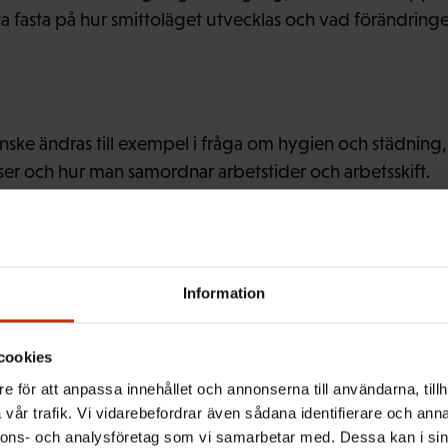
a fasta på hur smittoläget utvecklas och vad förändringen
ske ändras till exempel i fråga om hygien och städning,
er och hur man samordnar arbetstider och arbetsskift.
a man vidare beakta arbetstagarnas psykiska välbefinna
Information
kan oron för virusets effekter för den egna hälsan och e
rken.
cookies
e för att anpassa innehållet och annonserna till användarna, tillh
vår trafik. Vi vidarebefordrar även sådana identifierare och anna
re som hör till riskgruppen kan känna oro inför återgången
nnons- och analysföretag som vi samarbetar med. Dessa kan i sin
etstagare som hör till riskgruppen är det bra att komm