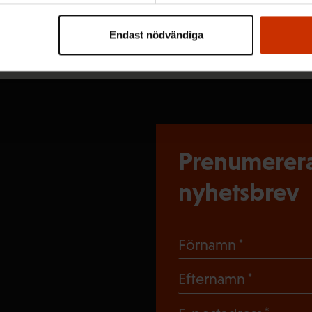
Löntagarens nyhetsbrev berättar vad som
händer i arbetslivet.
Endast nödvändiga
Prenumerera
nyhetsbrev
(Obligato
Förnamn
(Obligat
Efternamn
(Obli