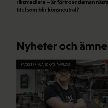
riksmedlare – är förtroendeman näst
titel som blir könsneutral?
Nyheter och ämnen
FACKET I FINLAND OCH VÄRLDEN