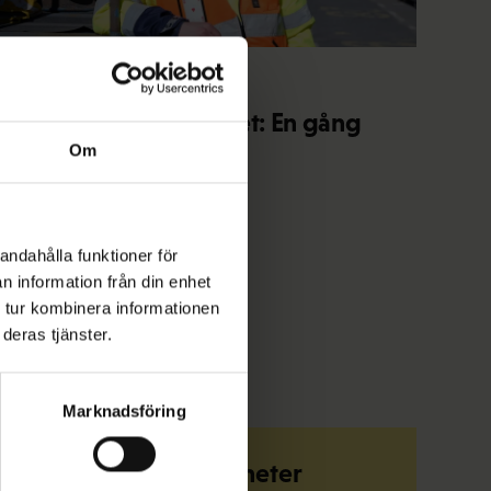
28.5.2026 10:30
Yrkesproffs i arbetslivet: En gång
Om
stuvare, alltid stuvare
andahålla funktioner för
n information från din enhet
 tur kombinera informationen
deras tjänster.
Marknadsföring
Känn till dina rättigheter