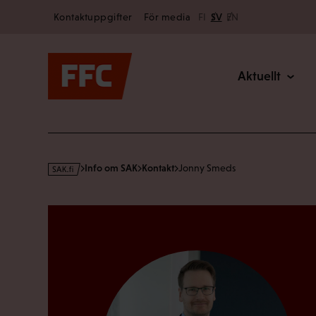
Secondary
Hoppa
Kontaktuppgifter
För media
FI
SV
EN
till
Main
innehållet
Aktuellt
s
Info om SAK
Kontakt
Jonny Smeds
a
k
·
f
i