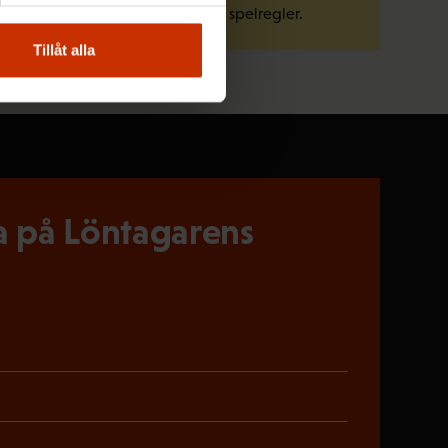
Bekanta dig med arbetslivets spelregler.
Tillåt alla
 på Löntagarens
riskt)
oriskt)
gatoriskt)