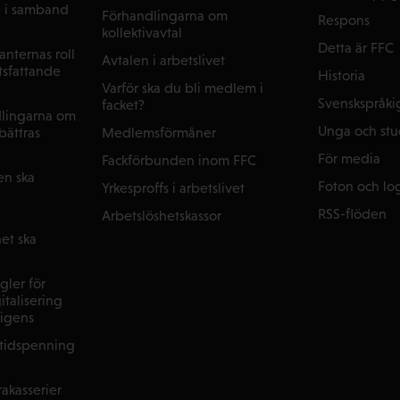
e i samband
Förhandlingarna om
Respons
kollektivavtal
Detta är FFC
nternas roll
Avtalen i arbetslivet
tsfattande
Historia
Varför ska du bli medlem i
Svenskspråki
facket?
dlingarna om
Unga och st
Medlemsförmåner
rbättras
För media
Fackförbunden inom FFC
en ska
Foton och lo
Yrkesproffs i arbetslivet
RSS-flöden
Arbetslöshetskassor
et ska
gler för
italisering
lligens
ltidspenning
akasserier