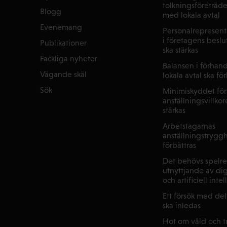
tolkningsföreträd
Blogg
med lokala avtal
Evenemang
Personalrepresenta
i företagens beslu
Publikationer
ska stärkas
Fackliga nyheter
Balansen i förhan
Vägande skäl
lokala avtal ska fö
Sök
Minimiskyddet för
anställningsvillkor
stärkas
Arbetstagarnas
anställningstryggh
förbättras
Det behövs spelre
utnyttjande av dig
och artificiell inte
Ett försök med de
ska inledas
Hot om våld och tr