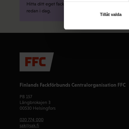
Hitta ditt eget fackförbund och gå med
redan i dag.
Tillåt valda
Finlands Fackförbunds Centralorganisation FFC
PB 157
Långbrokajen 3
00530 Helsingfors
020 774 000
sak@sak.fi