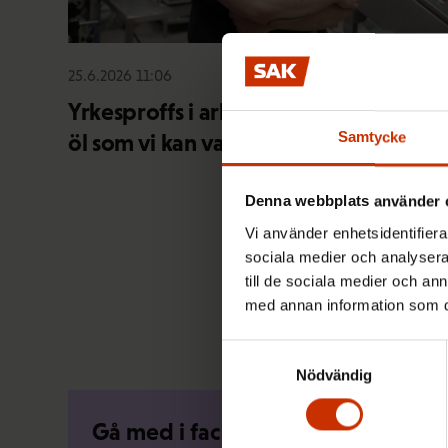
25.6.2026 11:06
Yrkesproffs i arbetslivet: ”Vi brygger
Samtycke
öl som vi kan vara stolta över”
Denna webbplats använder 
Vi använder enhetsidentifierar
sociala medier och analysera 
till de sociala medier och a
med annan information som du 
Samtyckesval
Nödvändig
Gå med i facket