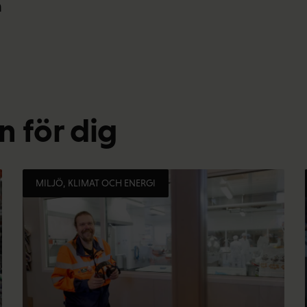
a
 för dig
MILJÖ, KLIMAT OCH ENERGI