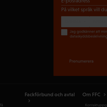
E-postadress
På vilket språk vill 
SVENSKA
FINSKA
Jag godkänner att min
dataskyddsbeskrivnin
Prenumerera
Fackförbund och avtal
Om FFC
få
Kontaktuppgi