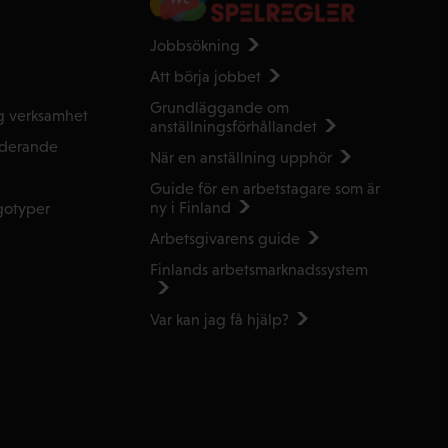
Jobbsökning
Att börja jobbet
Grundläggande om
g verksamhet
anställnings­förhållandet
uderande
När en anställning upphör
Guide för en arbetstagare som är
ny i Finland
gotyper
Arbetsgivarens guide
Finlands arbetsmarknads­system
Var kan jag få hjälp?