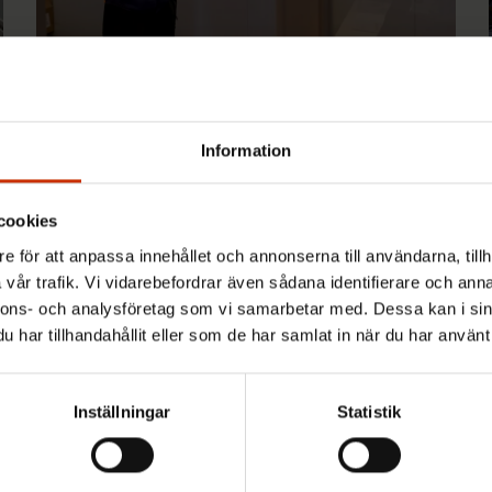
2.6.2026 10:01
Arbetet förändras när klimatet
Information
förändras – jobb försvinner men nya
uppstår i stället
cookies
e för att anpassa innehållet och annonserna till användarna, tillh
vår trafik. Vi vidarebefordrar även sådana identifierare och anna
nnons- och analysföretag som vi samarbetar med. Dessa kan i sin
har tillhandahållit eller som de har samlat in när du har använt 
Snabblänkar
Inställningar
Statistik
Beställ vårt nyhetsbrev