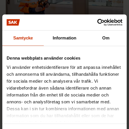
Samtycke
Information
Om
2.6.2026 10:01
Arbetet förändras när klimatet förändras – jobb
försvinner men nya uppstår i stället
Denna webbplats använder cookies
Vi använder enhetsidentifierare för att anpassa innehållet
och annonserna till användarna, tillhandahålla funktioner
för sociala medier och analysera vår trafik. Vi
FACKET I FINLAND OCH VÄRLDEN
vidarebefordrar även sådana identifierare och annan
information från din enhet till de sociala medier och
annons- och analysföretag som vi samarbetar med.
Dessa kan i sin tur kombinera informationen med annan
information som du har tillhandahållit eller som de har
samlat in när du har använt deras tjänster.