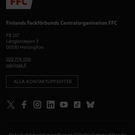
Finlands Fackförbunds Centralorganisation FFC
PB 157
Långbrokajen 3
00530 Helsingfors
020 774 000
sak@sak.fi
 ALLA KONTAKTUPPGIFTER
Dataskyddsbeskrivning
Respons
Tillgänglighetsutlåtande