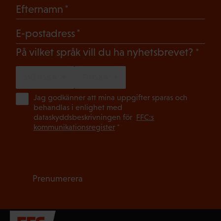
(Obligatoriskt)
Efternamn
(Obligatoriskt)
E-postadress
(Oblig
På vilket språk vill du ha nyhetsbrevet?
SVENSKA
FINSKA
(Ob
Jag godkänner att mina uppgifter sparas och
behandlas i enlighet med
dataskyddsbeskrivningen för
FFC:s
kommunikationsregister
*
Prenumerera