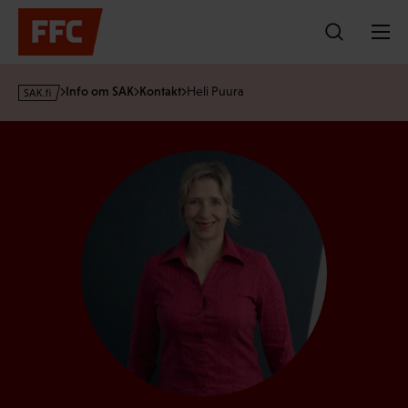
Hoppa
till
innehållet
s
Info om SAK
Kontakt
Heli Puura
a
k
·
f
i