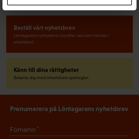
Beställ vårt nyhetsbrev
Löntagarens nyhetsbrev berättar vad som händer i
arbetslivet.
Känn till dina rättigheter
Bekanta dig med arbetslivets spelregler.
Prenumerera på Löntagarens nyhetsbrev
(Obligatoriskt)
Förnamn