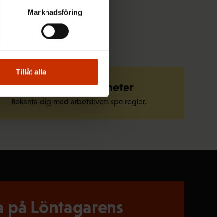
Marknadsföring
Tillåt alla
Känn till dina rättigheter
Bekanta dig med arbetslivets spelregler.
 på Löntagarens