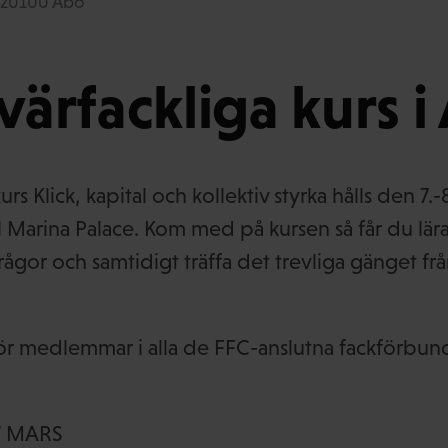
, 20100 Åbo
tvärfackliga kurs 
urs Klick, kapital och kollektiv styrka hålls den 7.
 Marina Palace. Kom med på kursen så får du lä
frågor och samtidigt träffa det trevliga gänget frå
ör medlemmar i alla de FFC-anslutna fackförbun
7 MARS