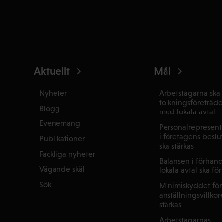
Aktuellt
Mål
Nyheter
Arbetstagarna ska 
tolkningsföreträd
Blogg
med lokala avtal
Evenemang
Personalrepresenta
i företagens beslu
Publikationer
ska stärkas
Fackliga nyheter
Balansen i förhan
Vägande skäl
lokala avtal ska fö
Sök
Minimiskyddet för
anställningsvillkor
stärkas
Arbetstagarnas