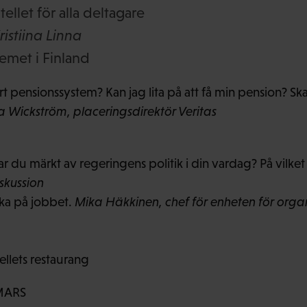
ellet för alla deltagare
ristiina Linna
emet i Finland
rt pensionssystem? Kan jag lita på att få min pension? Ska
a Wickström, placeringsdirektör Veritas
ar du märkt av regeringens politik i din vardag? På vilke
kussion
rka på jobbet.
Mika Häkkinen, chef för enheten för orga
llets restaurang
MARS