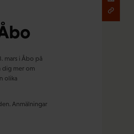
i Åbo
-8. mars i Åbo på
ra dig mer om
n olika
den. Anmälningar