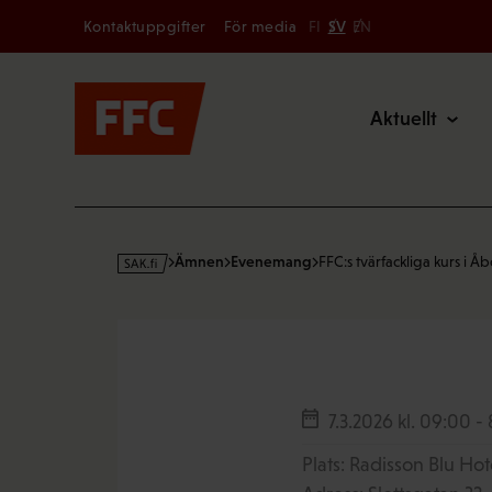
Secondary
Hoppa
Kontaktuppgifter
För media
FI
SV
EN
till
Main
innehållet
Aktuellt
s
Ämnen
Evenemang
FFC:s tvärfackliga kurs i Å
a
k
·
f
i
7.3.2026 kl. 09:00
-
Plats: Radisson Blu Ho