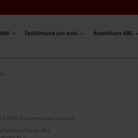
Mål
Fackförbund och avtal
Arbetslivets ABC
bo…
 8.3.2026
(Evenemanget avslutat)
tel Marina Palace, Åbo