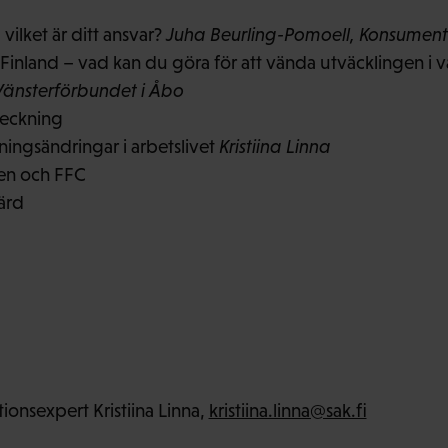
vilket är ditt ansvar?
Juha Beurling-Pomoell, Konsumen
 Finland – vad kan du göra för att vända utväcklingen i v
änsterförbundet i Åbo
heckning
tningsändringar i arbetslivet
Kristiina Linna
den och FFC
ärd
ionsexpert Kristiina Linna,
kristiina.linna@sak.fi