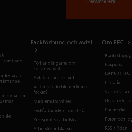
Prenumerera
Fackförbund och avtal
Om FFC
få
Kontaktuppgi
e i samband
Förhandlingarna om
Respons
kollektivavtal
Detta är FFC
nternas roll
Avtalen i arbetslivet
tsfattande
Historia
Varför ska du bli medlem i
Svenskspråki
facket?
dlingarna om
Unga och st
Medlemsförmåner
rbättras
För media
Fackförbunden inom FFC
en ska
Foton och lo
Yrkesproffs i arbetslivet
RSS-flöden
Arbetslöshetskassor