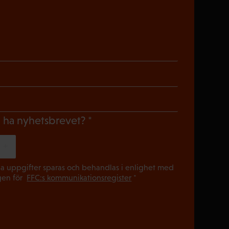
riskt)
oriskt)
gatoriskt)
(Obligatoriskt)
du ha nyhetsbrevet?
(Obligatori
a uppgifter sparas och behandlas i enlighet med
gen för
FFC:s kommunikationsregister
*