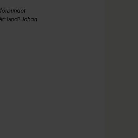
tförbundet
årt land?
Johan