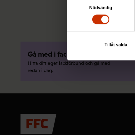
Samtyckesval
Nödvändig
Tillåt valda
Gå med i facket
Hitta ditt eget fackförbund och gå med
redan i dag.