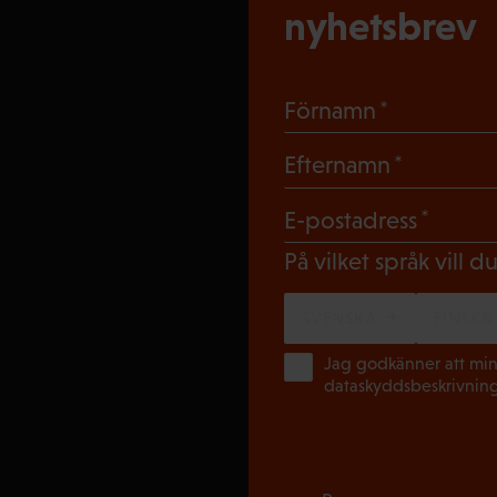
nyhetsbrev
(Obligato
Förnamn
(Obligat
Efternamn
(Obli
E-postadress
På vilket språk vill 
SVENSKA
FINSKA
Jag godkänner att min
dataskyddsbeskrivnin