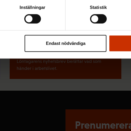
Inställningar
Statistik
Snabblänkar
Endast nödvändiga
Beställ vårt nyhetsbrev
Löntagarens nyhetsbrev berättar vad som
händer i arbetslivet.
Prenumerera