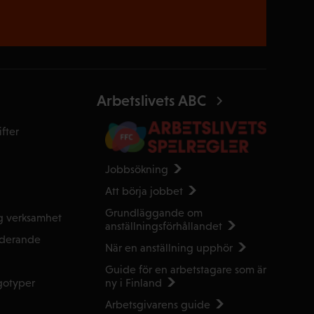
Arbetslivets ABC
fter
Jobbsökning
Att börja jobbet
Grundläggande om
g verksamhet
anställnings­förhållandet
uderande
När en anställning upphör
Guide för en arbetstagare som är
ny i Finland
gotyper
Arbetsgivarens guide