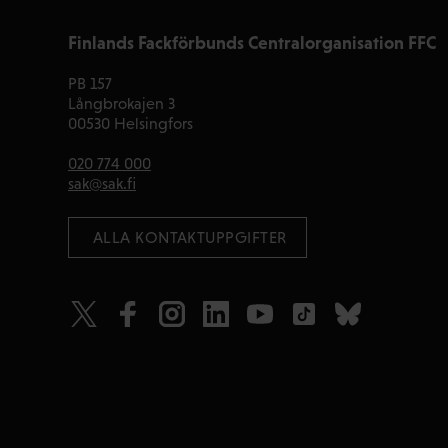
Finlands Fackförbunds Centralorganisation FFC
PB 157
Långbrokajen 3
00530 Helsingfors
020 774 000
sak@sak.fi
 ALLA KONTAKTUPPGIFTER