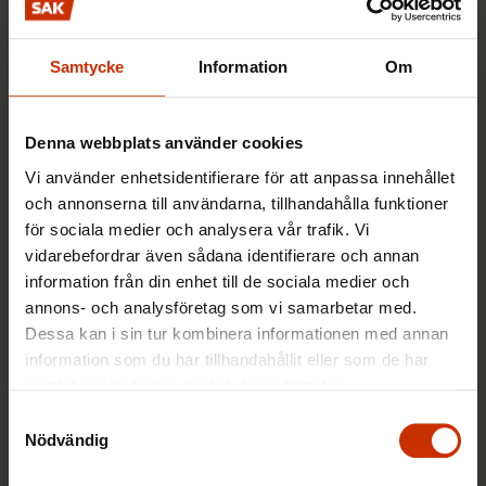
Samtycke
Information
Om
Denna webbplats använder cookies
10.5.2017
TACK FÖR ALLA RÖSTER!!
Vi använder enhetsidentifierare för att anpassa innehållet
och annonserna till användarna, tillhandahålla funktioner
Ordning och reda
för sociala medier och analysera vår trafik. Vi
vidarebefordrar även sådana identifierare och annan
information från din enhet till de sociala medier och
TYÖEHTOSOPIMUKSET JA SOPIMINEN
annons- och analysföretag som vi samarbetar med.
Dessa kan i sin tur kombinera informationen med annan
information som du har tillhandahållit eller som de har
samlat in när du har använt deras tjänster.
Samtyckesval
Nödvändig