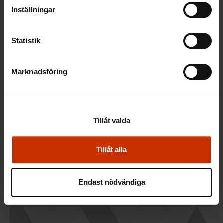
Inställningar
Statistik
2.1.2017
TACK FÖR ALLA RÖSTER!!
2017
Marknadsföring
TERVE JA HYVÄ TYÖELÄMÄ
Tillåt valda
Tillåt alla
Endast nödvändiga