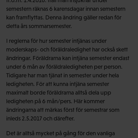
fr.o.m. 1.4.2016. Ifall man insjuknar under
semestern räknas 6 karensdagar innan semestern
kan framflyttas. Denna ändring gäller redan för
detta års sommarsemester.
I reglerna för hur semester intjänas under
moderskaps- och föräldraledighet har också skett
ändringar. Föräldrarna kan intjäna semester endast
under 6 mån av föräldraledigheten per person.
Tidigare har man tjänat in semester under hela
ledigheten. För att kunna intjäna semester
maximalt borde föräldrarna alltså dela upp
ledigheten på 6 mån/pers. Här kommer
ändringarna att märkas först för semestrar som
inleds 2.5.2017 och därefter.
Det är alltså mycket på gång för den vanliga