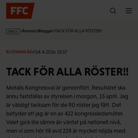
Hoppa
till
innehållet
s
Ämnen
Bloggar
TACK FÖR ALLA RÖSTER!!
a
k
·
14.4.2016 13:57
BLOGGINLÄGG
f
i
TACK FÖR ALLA RÖSTER!!
Metalls Kongressval är genomfört. Resultatet ska
ännu fastställas av styrelsen i morgon, 15 april. Jag
är väldigt tacksam för de 90 röster jag fått. Det
betyder att jag är en av 422 kongressledamöter.
Valet gick lite sämre än väntat på nationell nivå,
men vi som hör till avd 228 är mycket nöjda med