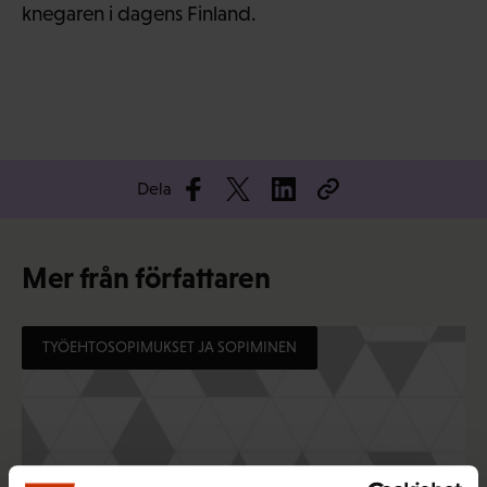
knegaren i dagens Finland.
Dela
Mer från författaren
TYÖEHTOSOPIMUKSET JA SOPIMINEN