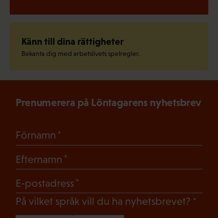
Känn till dina rättigheter
Bekanta dig med arbetslivets spelregler.
Prenumerera på Löntagarens nyhetsbrev
(Obligatoriskt)
Förnamn
(Obligatoriskt)
Efternamn
(Obligatoriskt)
E-postadress
(Oblig
På vilket språk vill du ha nyhetsbrevet?