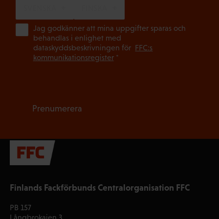
SVENSKA
FINSKA
(Ob
Jag godkänner att mina uppgifter sparas och
behandlas i enlighet med
dataskyddsbeskrivningen för
FFC:s
kommunikationsregister
*
Prenumerera
Finlands Fackförbunds Centralorganisation FFC
PB 157
Långbrokajen 3