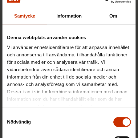
Samtycke
Information
Om
Denna webbplats använder cookies
10.5.2017
Jobba, jobba
Vi använder enhetsidentifierare för att anpassa innehållet
Ordning och reda
och annonserna till användarna, tillhandahålla funktioner
för sociala medier och analysera vår trafik. Vi
vidarebefordrar även sådana identifierare och annan
TYÖEHTOSOPIMUKSET JA SOPIMINEN
information från din enhet till de sociala medier och
annons- och analysföretag som vi samarbetar med.
Dessa kan i sin tur kombinera informationen med annan
information som du har tillhandahållit eller som de har
samlat in när du har använt deras tjänster.
Samtyckesval
Nödvändig