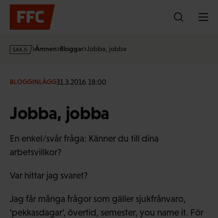
Hoppa
till
innehållet
s
Ämnen
Bloggar
Jobba, jobba
a
k
·
31.3.2016 18:00
BLOGGINLÄGG
f
i
Jobba, jobba
En enkel/svår fråga: Känner du till dina
arbetsvillkor?
Var hittar jag svaret?
Jag får många frågor som gäller sjukfrånvaro,
’pekkasdagar’, övertid, semester, you name it. För