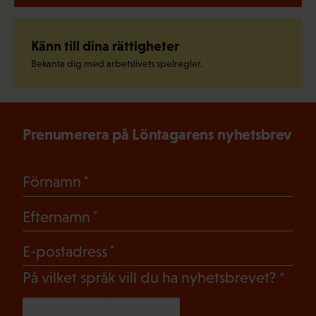
Känn till dina rättigheter
Bekanta dig med arbetslivets spelregler.
Prenumerera på Löntagarens nyhetsbrev
(Obligatoriskt)
Förnamn
(Obligatoriskt)
Efternamn
(Obligatoriskt)
E-postadress
(Oblig
På vilket språk vill du ha nyhetsbrevet?
SVENSKA
FINSKA