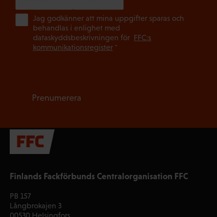
(Ob
Jag godkänner att mina uppgifter sparas och
behandlas i enlighet med
dataskyddsbeskrivningen för
FFC:s
kommunikationsregister
*
Prenumerera
Finlands Fackförbunds Centralorganisation FFC
PB 157
Långbrokajen 3
00530 Helsingfors