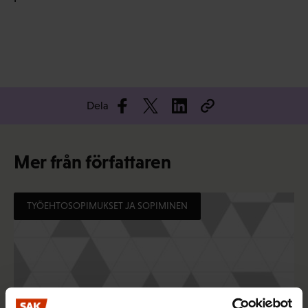
Dela
Mer från författaren
TYÖEHTOSOPIMUKSET JA SOPIMINEN