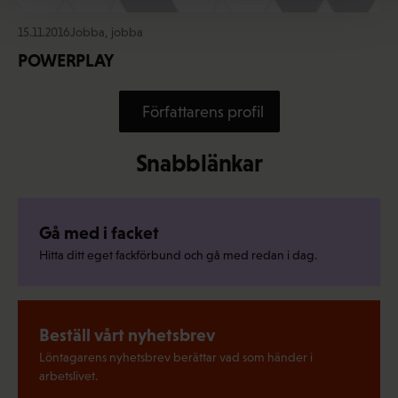
15.11.2016
Jobba, jobba
POWERPLAY
Författarens profil
Snabblänkar
Gå med i facket
Hitta ditt eget fackförbund och gå med redan i dag.
Beställ vårt nyhetsbrev
Löntagarens nyhetsbrev berättar vad som händer i
arbetslivet.