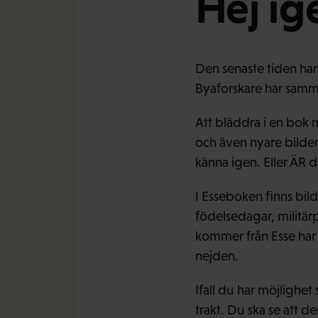
Hej ig
Den senaste tiden har
Byaforskare har samma
Att bläddra i en bok 
och även nyare bilder
känna igen. Eller ÄR d
I Esseboken finns bil
födelsedagar, militärp
kommer från Esse har 
nejden.
Ifall du har möjlighe
trakt. Du ska se att d