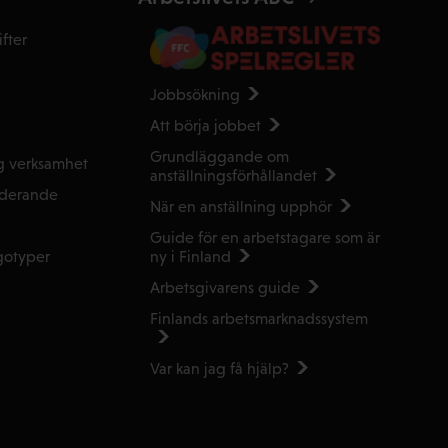
fter
Jobbsökning
Att börja jobbet
Grundläggande om
g verksamhet
anställnings­förhållandet
uderande
När en anställning upphör
Guide för en arbetstagare som är
ny i Finland
gotyper
Arbetsgivarens guide
Finlands arbetsmarknads­system
Var kan jag få hjälp?