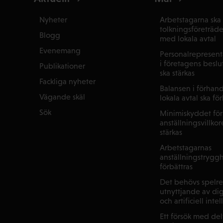
Nyheter
Arbetstagarna ska 
tolkningsföreträd
Blogg
med lokala avtal
Evenemang
Personalrepresenta
i företagens beslu
Publikationer
ska stärkas
Fackliga nyheter
Balansen i förhan
Vägande skäl
lokala avtal ska fö
Sök
Minimiskyddet för
anställningsvillkor
stärkas
Arbetstagarnas
anställningstryggh
förbättras
Det behövs spelre
utnyttjande av dig
och artificiell inte
Ett försök med de