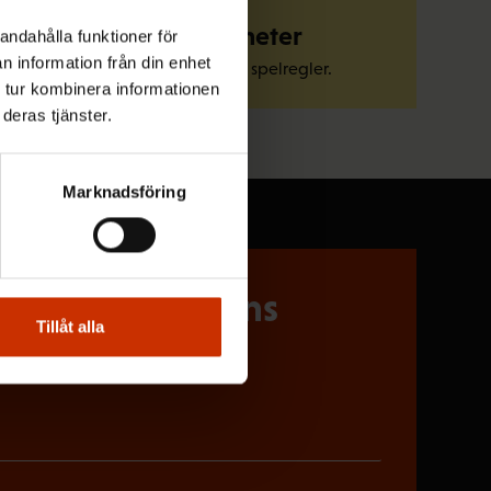
Känn till dina rättigheter
andahålla funktioner för
n information från din enhet
Bekanta dig med arbetslivets spelregler.
 tur kombinera informationen
deras tjänster.
Marknadsföring
 på Löntagarens
Tillåt alla
riskt)
oriskt)