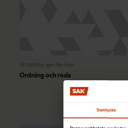
10.5.2017
Hej igen från Esse!
Ordning och reda
Samtycke