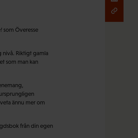
!
som Överesse
 nivå. Riktigt gamla
cket som man kan
evenemang,
e ursprungligen
få veta ännu mer om
bygdsbok från din egen