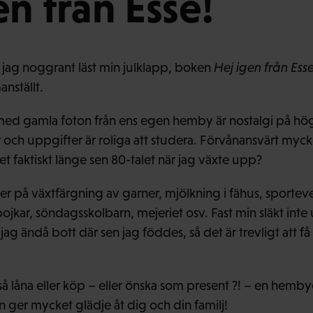
en från Esse!
 jag noggrant läst min julklapp, boken
Hej igen från Esse
nställt.
med gamla foton från ens egen hemby är nostalgi på hög
 och uppgifter är roliga att studera. Förvånansvärt my
et faktiskt länge sen 80-talet när jag växte upp?
der på växtfärgning av garner, mjölkning i fähus, sport
ojkar, söndagsskolbarn, mejeriet osv. Fast min släkt int
jag ändå bott där sen jag föddes, så det är trevligt att 
t så låna eller köp – eller önska som present ?! – en hem
en ger mycket glädje åt dig och din familj!