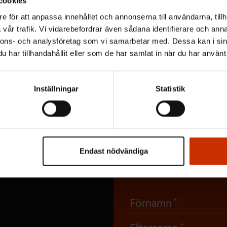
cookies
Beställ vårt nyhetsbrev
e för att anpassa innehållet och annonserna till användarna, tillh
vår trafik. Vi vidarebefordrar även sådana identifierare och anna
Löntagarens nyhetsbrev berättar vad som
nnons- och analysföretag som vi samarbetar med. Dessa kan i sin
händer i arbetslivet.
har tillhandahållit eller som de har samlat in när du har använt 
Inställningar
Statistik
Prenumerera
Endast nödvändiga
nyhetsbrev
(Obligato
Förnamn
(Obligat