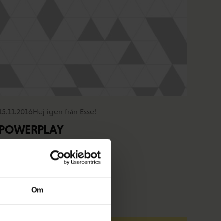
15.11.2016
Hej igen från Esse!
POWERPLAY
Om