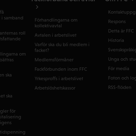
få
Kontaktuppgi
e i samband
Förhandlingarna om
Respons
kollektivavtal
Detta är FFC
nternas roll
Avtalen i arbetslivet
tsfattande
Historia
Varför ska du bli medlem i
Svenskspråki
facket?
dlingarna om
Unga och st
Medlemsförmåner
rbättras
För media
Fackförbunden inom FFC
en ska
Foton och lo
Yrkesproffs i arbetslivet
RSS-flöden
Arbetslöshetskassor
et ska
gler för
italisering
lligens
ltidspenning