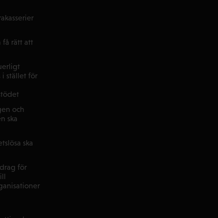
akasserier
få rätt att
uerligt
i stället för
stödet
agen och
n ska
tslösa ska
vdrag för
ll
anisationer