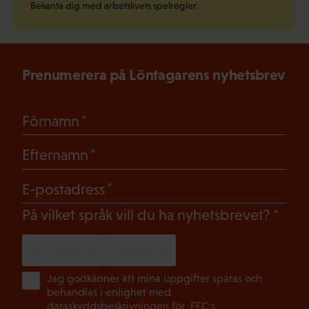
Bekanta dig med arbetslivets spelregler.
Prenumerera på Löntagarens nyhetsbrev
(Obligatoriskt)
Förnamn
(Obligatoriskt)
Efternamn
(Obligatoriskt)
E-postadress
(Oblig
På vilket språk vill du ha nyhetsbrevet?
SVENSKA
FINSKA
(Ob
Jag godkänner att mina uppgifter sparas och
behandlas i enlighet med
dataskyddsbeskrivningen för
FFC:s