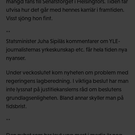
mängd fans till Senatstorget i Helsingfors. Tiden får
utvisa hur det går med hennes karriär i framtiden.
Visst sjöng hon fint.
**
Statsminister Juha Sipiläs kommentarer om YLE-
journalisternas yrkeskunskap etc. får hela tiden nya
nyanser.
Under veckoslutet kom nyheten om problem med
regeringens lagberedning. I viktiga beslut har man
inte lyssnat på justitiekanslerns råd om beslutens
grundlagsenligheten. Bland annar skyller man på
tidsbrist.
**