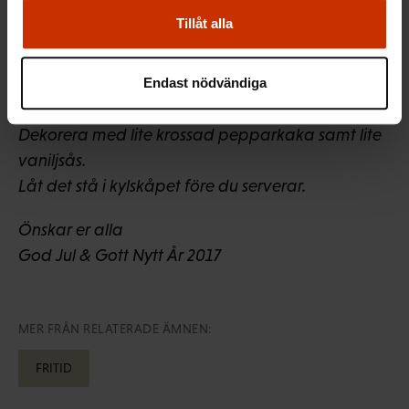
Blanda plommonen med 1-2 burkar med
Tillåt alla
osmaksatt kvarg (4 personer).
Krossa också lite med pepparkaka i kvargen.
Om man vill kan man sätta lite socker.
Endast nödvändiga
Dela kvargen i glas eller skålar.
Dekorera med lite krossad pepparkaka samt lite
vaniljsås.
Låt det stå i kylskåpet före du serverar.
Önskar er alla
God Jul & Gott Nytt År 2017
MER FRÅN RELATERADE ÄMNEN:
FRITID