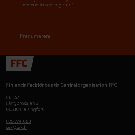
kommunikationsregister
*
Prenumerera
Finlands Fackförbunds Centralorganisation FFC
PB 157
Långbrokajen 3
00530 Helsingfors
020 774 000
sak@sak.fi