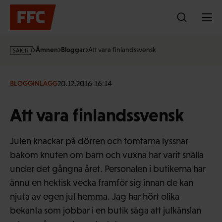
Hoppa
till
innehållet
s
Ämnen
Bloggar
Att vara finlandssvensk
a
k
·
20.12.2016 16:14
BLOGGINLÄGG
f
i
Att vara finlandssvensk
Julen knackar på dörren och tomtarna lyssnar
bakom knuten om barn och vuxna har varit snälla
under det gångna året. Personalen i butikerna har
ännu en hektisk vecka framför sig innan de kan
njuta av egen jul hemma. Jag har hört olika
bekanta som jobbar i en butik säga att julkänslan