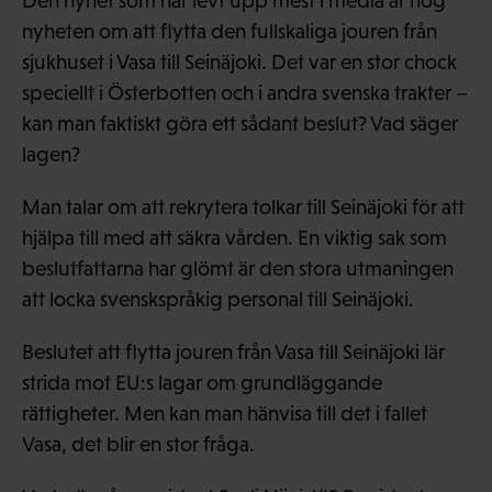
Den nyhet som har levt upp mest i media är nog
nyheten om att flytta den fullskaliga jouren från
sjukhuset i Vasa till Seinäjoki. Det var en stor chock
speciellt i Österbotten och i andra svenska trakter –
kan man faktiskt göra ett sådant beslut? Vad säger
lagen?
Man talar om att rekrytera tolkar till Seinäjoki för att
hjälpa till med att säkra vården. En viktig sak som
beslutfattarna har glömt är den stora utmaningen
att locka svenskspråkig personal till Seinäjoki.
Beslutet att flytta jouren från Vasa till Seinäjoki lär
strida mot EU:s lagar om grundläggande
rättigheter. Men kan man hänvisa till det i fallet
Vasa, det blir en stor fråga.