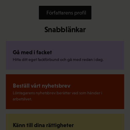
Författarens profil
Snabblänkar
Gå med i facket
Hitta ditt eget fackförbund och gå med redan i dag.
Beställ vårt nyhetsbrev
Löntagarens nyhetsbrev berättar vad som händer i
arbetslivet.
Känn till dina rättigheter