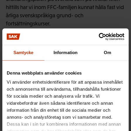
hittills har vi inom FFC-familjen kunnat hålla fast vid
årliga svenskspråkiga grund- och
fortsättningskurser.
Kunniga, välutbildade förtroendemän är stommen
i den fackliga rörelsen. Därför är det inte
Samtycke
Information
Om
förtroendemannens ensak om hen vill utbilda sig
eller inte – det är hela fackets ansvar. Facket är alla
vi medlemmar, vi som har valt vår förtroendeman
Denna webbplats använder cookies
och gett hen vårt förtroende att sköta vår fackliga
Vi använder enhetsidentifierare för att anpassa innehållet
intressebevakning.
och annonserna till användarna, tillhandahålla funktioner
för sociala medier och analysera vår trafik. Vi
Den bästa garanten för en korrekt
vidarebefordrar även sådana identifierare och annan
intressebevakning just för dig är en förtroendeman
information från din enhet till de sociala medier och
som är up-to-date med det senaste som sker inom
annons- och analysföretag som vi samarbetar med.
Dessa kan i sin tur kombinera informationen med annan
arbetslivet, kontinuerligt förkovrar sig och deltar i