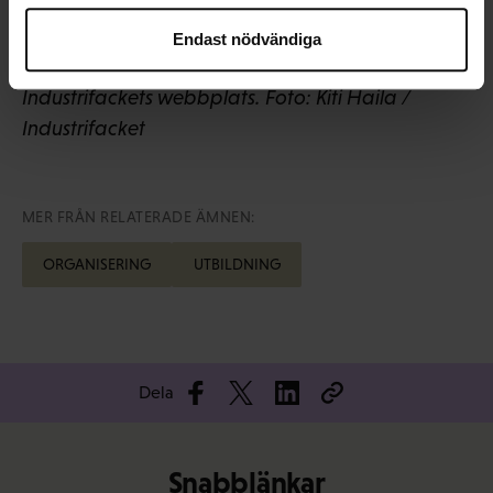
Blogginlägget bygger på en text som tidigare
Endast nödvändiga
har publicerats i Tekijä-bloggen på
Industrifackets webbplats. Foto: Kiti Haila /
Industrifacket
MER FRÅN RELATERADE ÄMNEN:
ORGANISERING
UTBILDNING
Dela
Snabblänkar