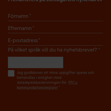
(Obligatoriskt)
Förnamn
(Obligatoriskt)
Efternamn
(Obligatoriskt)
E-postadress
(Oblig
På vilket språk vill du ha nyhetsbrevet?
SVENSKA
FINSKA
(Ob
Jag godkänner att mina uppgifter sparas och
behandlas i enlighet med
dataskyddsbeskrivningen för
FFC:s
kommunikationsregister
*