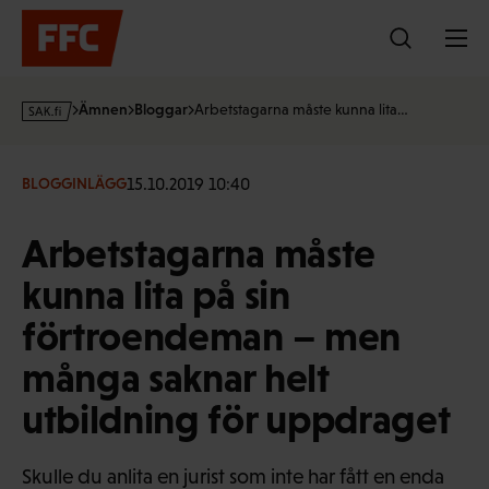
Hoppa
till
innehållet
s
Ämnen
Bloggar
Arbetstagarna måste kunna lita…
a
k
·
15.10.2019 10:40
BLOGGINLÄGG
f
i
Arbetstagarna måste
kunna lita på sin
förtroendeman – men
många saknar helt
utbildning för uppdraget
Skulle du anlita en jurist som inte har fått en enda