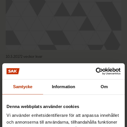
10.5.2017
2 veckor kvar
Ordning och reda
Samtycke
Information
Om
TYÖEHTOSOPIMUKSET JA SOPIMINEN
Denna webbplats använder cookies
Vi använder enhetsidentifierare för att anpassa innehållet
och annonserna till användarna, tillhandahålla funktioner