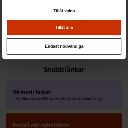
Tillåt valda
Tillåt alla
15.11.2016
2 veckor kvar
POWERPLAY
Endast nödvändiga
Författarens profil
Snabblänkar
Gå med i facket
Hitta ditt eget fackförbund och gå med redan i dag.
Beställ vårt nyhetsbrev