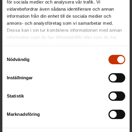
för sociala medier och analysera vår trafik. Vi
vidarebefordrar även sådana identifierare och annan
information från din enhet till de sociala medier och
annons- och analysföretag som vi samarbetar med.
Dessa kan i sin tur kombinera informationen med annan
information som du har tillhandahållit eller som de har
2.1.2017
2 veckor kvar
samlat in när du har använt deras tjänster.
2017
Samtyckesval
Nödvändig
TERVE JA HYVÄ TYÖELÄMÄ
Inställningar
Statistik
Marknadsföring