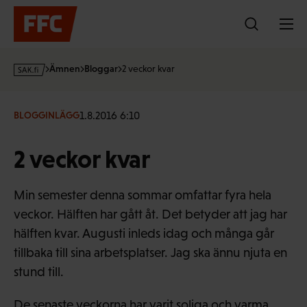
Hoppa
till
innehållet
s
Ämnen
Bloggar
2 veckor kvar
a
k
·
1.8.2016 6:10
BLOGGINLÄGG
f
i
2 veckor kvar
Min semester denna sommar omfattar fyra hela
veckor. Hälften har gått åt. Det betyder att jag har
hälften kvar. Augusti inleds idag och många går
tillbaka till sina arbetsplatser. Jag ska ännu njuta en
stund till.
De senaste veckorna har varit soliga och varma.