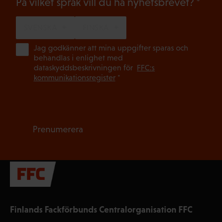
(Oblig
På vilket språk vill du ha nyhetsbrevet?
SVENSKA
FINSKA
(Ob
Jag godkänner att mina uppgifter sparas och
behandlas i enlighet med
dataskyddsbeskrivningen för
FFC:s
kommunikationsregister
*
Prenumerera
Finlands Fackförbunds Centralorganisation FFC