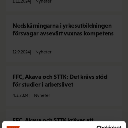
1.11.2024
Nyheter
Nedskärningarna i yrkesutbildningen
försvagar avsevärt vuxnas kompetens
12.9.2024
Nyheter
FFC, Akava och STTK: Det krävs stöd
för studier i arbetslivet
4.3.2024
Nyheter
FFC, Akava och STTK kräver att
regeringen bevarar