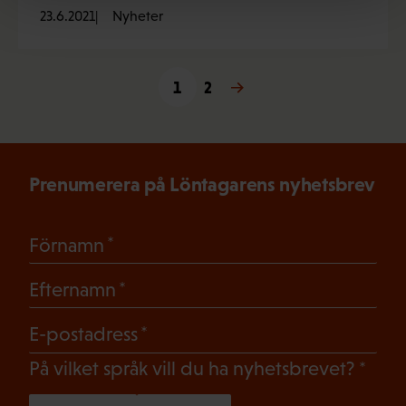
23.6.2021
Nyheter
1
2
Nästa →
Prenumerera på Löntagarens nyhetsbrev
(Obligatoriskt)
Förnamn
(Obligatoriskt)
Efternamn
(Obligatoriskt)
E-postadress
(Oblig
På vilket språk vill du ha nyhetsbrevet?