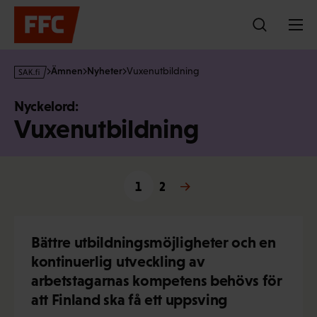
Hoppa
till
innehållet
s
Ämnen
Nyheter
Vuxenutbildning
a
k
Nyckelord:
·
Vuxenutbildning
f
i
1
2
Nästa →
Bättre utbildningsmöjligheter och en
kontinuerlig utveckling av
arbetstagarnas kompetens behövs för
att Finland ska få ett uppsving