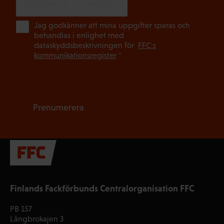
SVENSKA
FINSKA
(Ob
Jag godkänner att mina uppgifter sparas och
behandlas i enlighet med
dataskyddsbeskrivningen för
FFC:s
kommunikationsregister
*
Prenumerera
Finlands Fackförbunds Centralorganisation FFC
PB 157
Långbrokajen 3