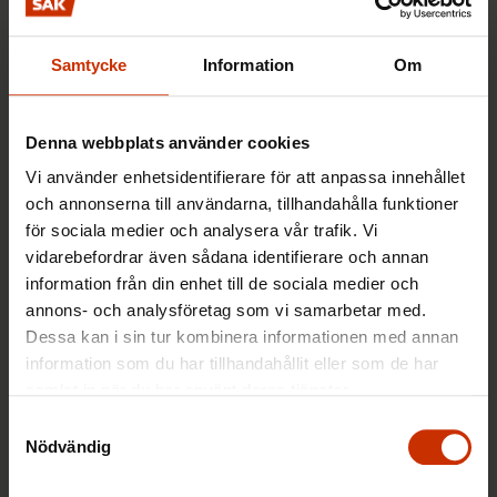
vuxenutbildningsstödet tills det finns
en ersättande stödform
Samtycke
Information
Om
24.10.2023
Nyheter
Denna webbplats använder cookies
Vi använder enhetsidentifierare för att anpassa innehållet
Organisationerna: Regeringen måste
och annonserna till användarna, tillhandahålla funktioner
slopa nedskärningarna inom det fria
för sociala medier och analysera vår trafik. Vi
bildningsarbetet
vidarebefordrar även sådana identifierare och annan
information från din enhet till de sociala medier och
27.8.2023
Nyheter
annons- och analysföretag som vi samarbetar med.
Dessa kan i sin tur kombinera informationen med annan
information som du har tillhandahållit eller som de har
samlat in när du har använt deras tjänster.
Vuxenutbildningen fördelas inte
jämnt – ”Den grupp som är i störst
Samtyckesval
Nödvändig
behov av att utveckla sitt kunnande
deltar inte lika ofta i utbildning”