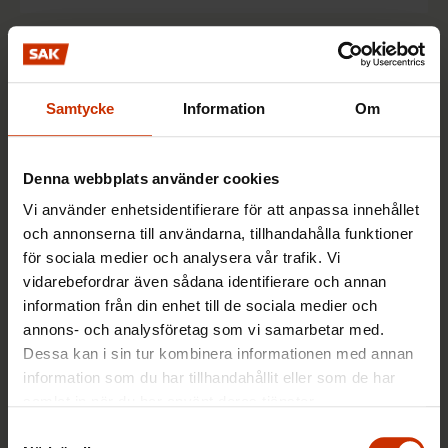
Tre tips: Så här kan du bättra på dina
kunskaper
Samtycke
Information
Om
22.10.2019
Nyheter
Denna webbplats använder cookies
Vi använder enhetsidentifierare för att anpassa innehållet
Tycker du om att lära dig nya saker
och annonserna till användarna, tillhandahålla funktioner
eller orsakar det bara stress?
för sociala medier och analysera vår trafik. Vi
Kontinuerligt lärande måste göras till
vidarebefordrar även sådana identifierare och annan
en del av vardagen för alla
information från din enhet till de sociala medier och
annons- och analysföretag som vi samarbetar med.
3.10.2019
Nyheter
Dessa kan i sin tur kombinera informationen med annan
information som du har tillhandahållit eller som de har
samlat in när du har använt deras tjänster.
FFC inleder ett utbildningsprogram
Samtyckesval
för att förbättra de digitala