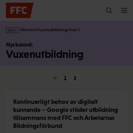
Hoppa
till
innehållet
s
Ämnen
Vuxenutbildning
Sida 2
a
k
Nyckelord:
·
Vuxenutbildning
f
i
← Föregående
1
2
Kontinuerligt behov av digitalt
kunnande – Google stöder utbildning
tillsammans med FFC och Arbetarnas
Bildningsförbund