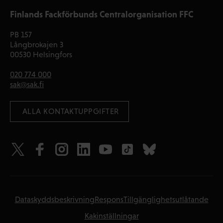
Finlands Fackförbunds Centralorganisation FFC
PB 157
Långbrokajen 3
00530 Helsingfors
020 774 000
sak@sak.fi
 ALLA KONTAKTUPPGIFTER
Dataskyddsbeskrivning
Respons
Tillgänglighetsutlåtande
Kakinställningar